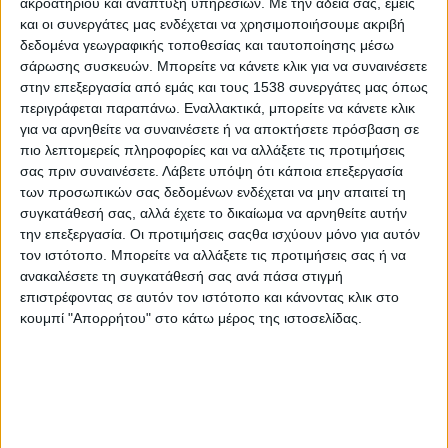
ακροατηρίου και ανάπτυξη υπηρεσιών.
Με την άδειά σας, εμείς
Ανακοινώθηκαν τα αποτελέσματα εισαγωγής των
και οι συνεργάτες μας ενδέχεται να χρησιμοποιήσουμε ακριβή
υποψηφίων στην τριτοβάθμια εκπαίδευση
δεδομένα γεωγραφικής τοποθεσίας και ταυτοποίησης μέσω
σάρωσης συσκευών. Μπορείτε να κάνετε κλικ για να συναινέσετε
στην επεξεργασία από εμάς και τους 1538 συνεργάτες μας όπως
Ανοίγει η πλατφόρμα για τα αποτελέσματα των
περιγράφεται παραπάνω. Εναλλακτικά, μπορείτε να κάνετε κλικ
πανελλαδικών εξετάσεων μέσω γραπτού μηνύματος
για να αρνηθείτε να συναινέσετε ή να αποκτήσετε πρόσβαση σε
SMS
πιο λεπτομερείς πληροφορίες και να αλλάξετε τις προτιμήσεις
σας πριν συναινέσετε.
Λάβετε υπόψη ότι κάποια επεξεργασία
των προσωπικών σας δεδομένων ενδέχεται να μην απαιτεί τη
Η προθεσμία για την υποβολή Αίτησης–Δήλωσης για
συγκατάθεσή σας, αλλά έχετε το δικαίωμα να αρνηθείτε αυτήν
συμμετοχή στις Πανελλαδικές Εξετάσεις 2024
την επεξεργασία. Οι προτιμήσεις σαςθα ισχύουν μόνο για αυτόν
τον ιστότοπο. Μπορείτε να αλλάξετε τις προτιμήσεις σας ή να
ανακαλέσετε τη συγκατάθεσή σας ανά πάσα στιγμή
επιστρέφοντας σε αυτόν τον ιστότοπο και κάνοντας κλικ στο
κουμπί "Απορρήτου" στο κάτω μέρος της ιστοσελίδας.
None feed