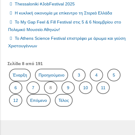
Thessaloniki #JobFestival 2025
Η κυκλική οικονομία με επίκεντρο τη Στερεά Ελλάδα
To My Gap Feel & Fill Festival στις 5 & 6 Νοεμβρίου στο
Πολεμικό Μουσείο Αθηνών!
Το Αthens Science Festival επιστρέφει με άρωμα και γεύση
Χριστουγέννων
Σελίδα 8 από 191
Έναρξη
Προηγούμενο
3
4
5
6
7
8
9
10
11
12
Επόμενο
Τέλος