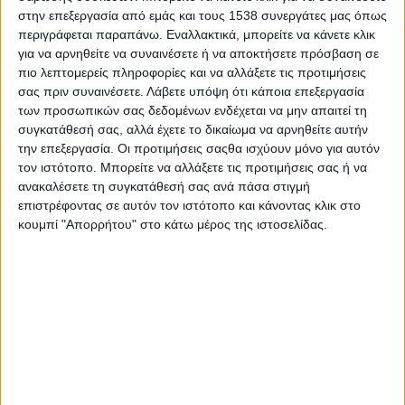
Skywalker.gr, φέτος υπό τον τίτλο «Ευστάθεια: Ενημέρωση για
στην επεξεργασία από εμάς και τους 1538 συνεργάτες μας όπως
σύγχρονα εργασιακά θέματα», την Τρίτη 14 Μαΐου 2019 στο
περιγράφεται παραπάνω. Εναλλακτικά, μπορείτε να κάνετε κλικ
Συνεδριακό Κέντρο της Τράπεζας Πειραιώς στη Θεσσαλονίκη.
για να αρνηθείτε να συναινέσετε ή να αποκτήσετε πρόσβαση σε
πιο λεπτομερείς πληροφορίες και να αλλάξετε τις προτιμήσεις
Πλήθος κόσμου, κυρίως από τον χώρο του ανθρώπινου
σας πριν συναινέσετε.
Λάβετε υπόψη ότι κάποια επεξεργασία
δυναμικού, κατέκλυσε το Συνεδριακό Κέντρο προκειμένου να
των προσωπικών σας δεδομένων ενδέχεται να μην απαιτεί τη
συγκατάθεσή σας, αλλά έχετε το δικαίωμα να αρνηθείτε αυτήν
ενημερωθεί για καίρια ζητήματα που αφορούν τα τμήματα
την επεξεργασία. Οι προτιμήσεις σαςθα ισχύουν μόνο για αυτόν
προσωπικού των επιχειρήσεων.
τον ιστότοπο. Μπορείτε να αλλάξετε τις προτιμήσεις σας ή να
ανακαλέσετε τη συγκατάθεσή σας ανά πάσα στιγμή
Η εκδήλωση ξεκίνησε με τον χαιρετισμό της κας Ιωάννας
επιστρέφοντας σε αυτόν τον ιστότοπο και κάνοντας κλικ στο
Μίχου, HR Community Manager, η οποία καλωσόρισε το κοινό
κουμπί "Απορρήτου" στο κάτω μέρος της ιστοσελίδας.
και αναφέρθηκε στις δράσεις της HR Community. Χαιρετισμό
απηύθυνε και ο εκπρόσωπος του Συνδέσμου Διοίκησης
Ανθρώπινου Δυναμικού Ελλάδος κ. Νίκος Πρατσίδης,
τονίζοντας το έργο του Συνδέσμου όλα αυτά τα χρόνια.
Στη συνέχεια η Payroll Trainer της Epsilonnet κα Κατερίνα
Θεοχαροπούλου αναφέρθηκε στις υποχρεώσεις των
επιχειρήσεων και στα όρια αποδοχών μετά τις πρόσφατες
αλλαγές, συγκεντρώνοντας το καθολικό ενδιαφέρον του