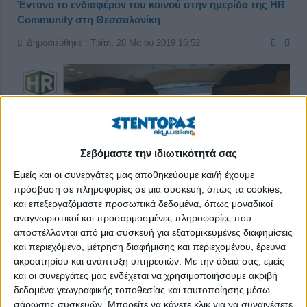
Έντονο το ενδιαφέρον του κοινού στην ημερίδα της HR
Community στη Θεσσαλονίκη
Δημοσιεύθηκε : Τρίτη, 28 Μαΐου 2019 16:52
Σεβόμαστε την ιδιωτικότητά σας
Εμείς και οι συνεργάτες μας αποθηκεύουμε και/ή έχουμε
πρόσβαση σε πληροφορίες σε μια συσκευή, όπως τα cookies,
και επεξεργαζόμαστε προσωπικά δεδομένα, όπως μοναδικοί
αναγνωριστικοί και προσαρμοσμένες πληροφορίες που
αποστέλλονται από μια συσκευή για εξατομικευμένες διαφημίσεις
και περιεχόμενο, μέτρηση διαφήμισης και περιεχομένου, έρευνα
ακροατηρίου και ανάπτυξη υπηρεσιών.
Με την άδειά σας, εμείς
και οι συνεργάτες μας ενδέχεται να χρησιμοποιήσουμε ακριβή
Με μεγάλη επιτυχία πραγματοποιήθηκε για 3η χρονιά στη
δεδομένα γεωγραφικής τοποθεσίας και ταυτοποίησης μέσω
Θεσσαλονίκη η ημερίδα της HR Community από το
σάρωσης συσκευών. Μπορείτε να κάνετε κλικ για να συναινέσετε