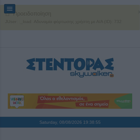
Προειδοποίηση
JUser: :_load: Αδυναμία φόρτωσης χρήστη με Α/Α (ID): 732
Saturday, 08/08/2026
19:38:55