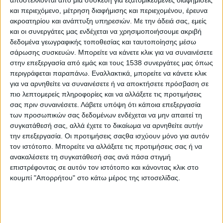
επιτυχημένα project, όπως αναπλάσεις δημόσιων χώρων
και περιεχόμενο, μέτρηση διαφήμισης και περιεχομένου, έρευνα
(ανακαίνιση υπαίθριας σκακιέρας, αγορά και εγκατάσταση
ακροατηρίου και ανάπτυξη υπηρεσιών.
Με την άδειά σας, εμείς
ρολογιού στο κεντρικό καμπαναριό της πόλης), εγκαταστάσεις
και οι συνεργάτες μας ενδέχεται να χρησιμοποιήσουμε ακριβή
πρασίνου, διαμόρφωση φιλοζωικών υποδομών (αγορά και
δεδομένα γεωγραφικής τοποθεσίας και ταυτοποίησης μέσω
σάρωσης συσκευών. Μπορείτε να κάνετε κλικ για να συναινέσετε
εγκατάσταση σταθμών σίτισης και φροντίδας αδέσποτων
στην επεξεργασία από εμάς και τους 1538 συνεργάτες μας όπως
ζώων), καθαριότητα σε πολλά σημεία της Ιεράπετρας και
περιγράφεται παραπάνω. Εναλλακτικά, μπορείτε να κάνετε κλικ
πολλά ακόμα, δημιουργήθηκε η ανάγκη από τους ίδιους τους
για να αρνηθείτε να συναινέσετε ή να αποκτήσετε πρόσβαση σε
πολίτες να μεταφερθεί η θετική ενέργεια της ομάδας και στον
πιο λεπτομερείς πληροφορίες και να αλλάξετε τις προτιμήσεις
φιλανθρωπικό τομέα ώστε να καλυφθούν πάγιες ανάγκες.
σας πριν συναινέσετε.
Λάβετε υπόψη ότι κάποια επεξεργασία
των προσωπικών σας δεδομένων ενδέχεται να μην απαιτεί τη
Το 2014 η ομάδα ιδρύει τον θεσμό Ierapetra United, ενώνοντας
συγκατάθεσή σας, αλλά έχετε το δικαίωμα να αρνηθείτε αυτήν
τους κοινωνικούς φορείς της πόλης κάτω από έναν ενιαίο
την επεξεργασία. Οι προτιμήσεις σαςθα ισχύουν μόνο για αυτόν
σκοπό. Δημοφιλείς καλλιτέχνες, όπως ο Γιάννης Χαρούλης, ο
τον ιστότοπο. Μπορείτε να αλλάξετε τις προτιμήσεις σας ή να
Βασίλης Σκουλάς, ο Μιχάλης Τζουγανάκης αλλά και οι αδερφοί
ανακαλέσετε τη συγκατάθεσή σας ανά πάσα στιγμή
επιστρέφοντας σε αυτόν τον ιστότοπο και κάνοντας κλικ στο
Στρατάκη, βοήθησαν αφιλοκερδώς την ομάδα, ενώ δημοφιλείς
κουμπί "Απορρήτου" στο κάτω μέρος της ιστοσελίδας.
ερμηνευτές, όπως η Άλκηστις Πρωτοψάλτη και ο Βασίλης
Σταυρακάκης, συμμετείχαν με τη σειρά τους σε εκδηλώσεις
που διοργανώθηκαν.