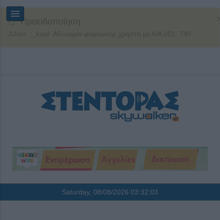
Προειδοποίηση
JUser: :_load: Αδυναμία φόρτωσης χρήστη με Α/Α (ID): 740
Saturday, 08/08/2026
03:32:04