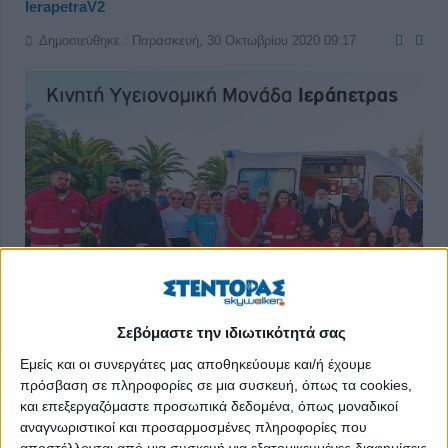
IerapetraV2
Δημοσιεύθηκε : Παρασκευή, 30 Οκτωβρίου 2020 09:17
Σεβόμαστε την ιδιωτικότητά σας
Εμείς και οι συνεργάτες μας αποθηκεύουμε και/ή έχουμε
πρόσβαση σε πληροφορίες σε μια συσκευή, όπως τα cookies,
Η εθελοντική ομάδα IerapetraV2 συστάθηκε στην Ιεράπετρα το
και επεξεργαζόμαστε προσωπικά δεδομένα, όπως μοναδικοί
2012 με στόχο τη δραστηριοποίηση των πολιτών για την
αναγνωριστικοί και προσαρμοσμένες πληροφορίες που
αισθητική αναβάθμιση της πόλης. Έπειτα από αρκετά
αποστέλλονται από μια συσκευή για εξατομικευμένες διαφημίσεις