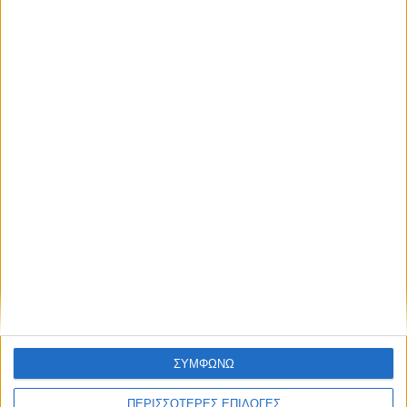
www.hccma.org, στη σελίδα HCCMA στο Facebook και στην
ηλεκτρονική διεύθυνση
info.hccma@gmail.com
.
Χορηγοί Επικοινωνίας
Share this post
Facebook Social Comments
Σύλλογος Συμβουλευτικής, Coaching & Mentoring Ελλάδας HCCMA
πανελλήνιο συνέδριο
ΣΥΜΦΩΝΩ
Προηγούμενο
Επόμενο
ΠΕΡΙΣΣΟΤΕΡΕΣ ΕΠΙΛΟΓΕΣ