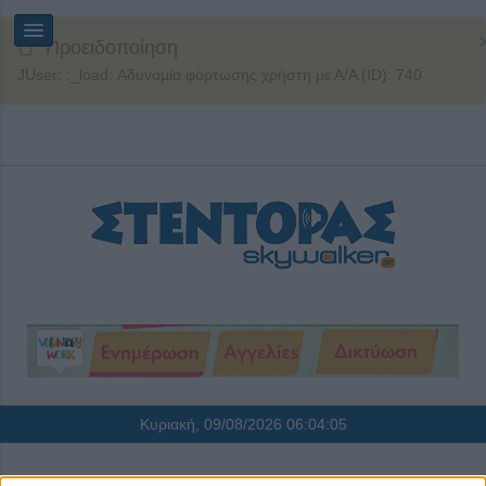
Προειδοποίηση
JUser: :_load: Αδυναμία φόρτωσης χρήστη με Α/Α (ID): 740
Κυριακή, 09/08/2026
06:04:05