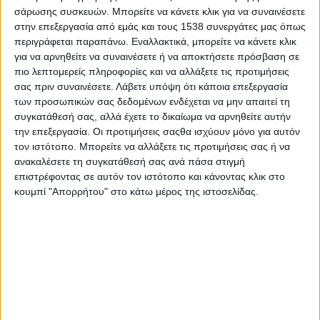
Innovathens (Πειραιώς 100, Γκάζι), σε συνεργασία με την
σάρωσης συσκευών. Μπορείτε να κάνετε κλικ για να συναινέσετε
στην επεξεργασία από εμάς και τους 1538 συνεργάτες μας όπως
εταιρεία καινοτομίας και τεχνολογίας Crowdpolicy. To «be a part
περιγράφεται παραπάνω. Εναλλακτικά, μπορείτε να κάνετε κλικ
of hack OAED» θα πραγματοποιηθεί υβριδικά, με φυσική
για να αρνηθείτε να συναινέσετε ή να αποκτήσετε πρόσβαση σε
παρουσία και διαδικτυακά, ενώ θα προηγηθεί διαδικτυακό
πιο λεπτομερείς πληροφορίες και να αλλάξετε τις προτιμήσεις
Open Day την Τρίτη 16 Νοεμβρίου στις 17:00 για την
σας πριν συναινέσετε.
Λάβετε υπόψη ότι κάποια επεξεργασία
παρουσίαση των στόχων, των θεματικών ενοτήτων και της
των προσωπικών σας δεδομένων ενδέχεται να μην απαιτεί τη
διαδικασίας.
συγκατάθεσή σας, αλλά έχετε το δικαίωμα να αρνηθείτε αυτήν
την επεξεργασία. Οι προτιμήσεις σαςθα ισχύουν μόνο για αυτόν
Ο Μαραθώνιος Καινοτομίας είναι μία τεχνολογική δράση
τον ιστότοπο. Μπορείτε να αλλάξετε τις προτιμήσεις σας ή να
ανοιχτής καινοτομίας και έχει στόχο την ενεργοποίηση φορέων
ανακαλέσετε τη συγκατάθεσή σας ανά πάσα στιγμή
και επιχειρήσεων (community activation) για τη δημιουργία
επιστρέφοντας σε αυτόν τον ιστότοπο και κάνοντας κλικ στο
κουμπί "Απορρήτου" στο κάτω μέρος της ιστοσελίδας.
πρωτότυπων εφαρμογών που προωθούν τον ψηφιακό
μετασχηματισμό του ΟΑΕΔ, μέσα από νέες και καινοτόμες ιδέες
και εφαρμογές με κοινωνικό αντίκτυπο (social impact).
Οι βασικοί της στόχοι είναι η δημιουργία κουλτούρας
καινοτομίας και συνεργασιών, η στήριξη της νεανικής και
καινοτόμου επιχειρηματικότητας και η καταπολέμηση της
ανεργίας, καθώς και η ανάδειξη έξυπνων και καινοτόμων