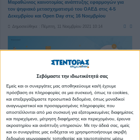
Μαραθώνιος καινοτομίας ανάπτυξης εφαρμογών για
τον ψηφιακό μετασχηματισμό του ΟΑΕΔ στις 4-5
Δεκεμβρίου και Open Day στις 16 Νοεμβρίου
Δημοσιεύθηκε : Πέμπτη, 11 Νοεμβρίου 2021 10:14
Σεβόμαστε την ιδιωτικότητά σας
Εμείς και οι συνεργάτες μας αποθηκεύουμε και/ή έχουμε
πρόσβαση σε πληροφορίες σε μια συσκευή, όπως τα cookies,
και επεξεργαζόμαστε προσωπικά δεδομένα, όπως μοναδικοί
αναγνωριστικοί και προσαρμοσμένες πληροφορίες που
αποστέλλονται από μια συσκευή για εξατομικευμένες διαφημίσεις
και περιεχόμενο, μέτρηση διαφήμισης και περιεχομένου, έρευνα
Ο ΟΑΕΔ διοργανώνει Μαραθώνιο Καινοτομίας «be a part of
ακροατηρίου και ανάπτυξη υπηρεσιών.
Με την άδειά σας, εμείς
hack OAED crowdhackathon» για τον ψηφιακό
και οι συνεργάτες μας ενδέχεται να χρησιμοποιήσουμε ακριβή
μετασχηματισμό του, στις 4-5 Δεκεμβρίου 2021 στο
δεδομένα γεωγραφικής τοποθεσίας και ταυτοποίησης μέσω