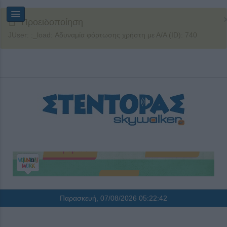
Προειδοποίηση
JUser: :_load: Αδυναμία φόρτωσης χρήστη με Α/Α (ID): 740
Παρασκευή, 07/08/2026
05:22:42