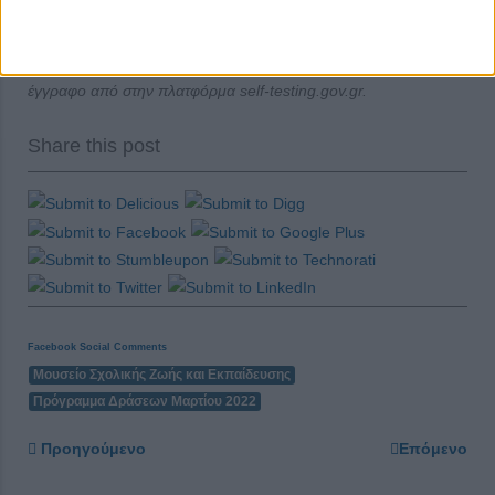
μήνες
✔ Τα παιδιά (5-11 ετών) που συμμετέχουν στα εργαστήρια θε
πρέπει να έχουν κάνει self test και να έχουν μαζί τους το σχετικό
έγγραφο από στην πλατφόρμα self-testing.gov.gr.
Share this post
Facebook Social Comments
Μουσείο Σχολικής Ζωής και Εκπαίδευσης
Πρόγραμμα Δράσεων Μαρτίου 2022
Προηγούμενο
Επόμενο