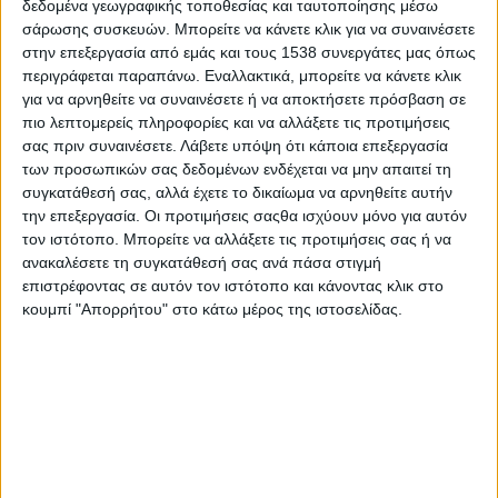
δεδομένα γεωγραφικής τοποθεσίας και ταυτοποίησης μέσω
σε γυάλινα δοχεία. Τη μαγεία του χειμώνα, τη φρεσκάδα της
σάρωσης συσκευών. Μπορείτε να κάνετε κλικ για να συναινέσετε
άνοιξης και τις μεγάλες σκιερές μέρες του φθινοπώρου. Ένα
στην επεξεργασία από εμάς και τους 1538 συνεργάτες μας όπως
μαγικό βιβλίο για τη δύναμη των αναμνήσεων και τη µαγεία της
περιγράφεται παραπάνω. Εναλλακτικά, μπορείτε να κάνετε κλικ
φιλίας. Στο εργαστήριο αυτού του Σαββάτου θα γίνουμε και
για να αρνηθείτε να συναινέσετε ή να αποκτήσετε πρόσβαση σε
πιο λεπτομερείς πληροφορίες και να αλλάξετε τις προτιμήσεις
εμείς συλλέκτες και θα μαζέψουμε τις δικές μας ξεχωριστές
σας πριν συναινέσετε.
Λάβετε υπόψη ότι κάποια επεξεργασία
αναμνήσεις!
των προσωπικών σας δεδομένων ενδέχεται να μην απαιτεί τη
συγκατάθεσή σας, αλλά έχετε το δικαίωμα να αρνηθείτε αυτήν
Σάββατο 26 Μαρτίου στις 12:00: Ένας γρύλος πολύ
την επεξεργασία. Οι προτιμήσεις σαςθα ισχύουν μόνο για αυτόν
σιωπηλός, του Eric Carle
τον ιστότοπο. Μπορείτε να αλλάξετε τις προτιμήσεις σας ή να
ανακαλέσετε τη συγκατάθεσή σας ανά πάσα στιγμή
Ο μικρός και πολύ σιωπηλός γρύλος παρόλο που γνωρίζει
επιστρέφοντας σε αυτόν τον ιστότοπο και κάνοντας κλικ στο
πάρα πολλά έντομα δεν καταφέρνει να τους ανταποδώσει τις
κουμπί "Απορρήτου" στο κάτω μέρος της ιστοσελίδας.
καλημέρες τους! Μια μέρα όμως κάτι θα συμβεί που θα τον
κάνει να ξαναβρεί τη φωνή του. Σας περιμένουμε για να
ανακαλύψουμε την ιστορία του μικρού γρύλου και να
δημιουργήσουμε μοναδικές εντομοκατασκευές!
Οι θέσεις είναι περιορισμένες
Απαραίτητη η συμπλήρωση της φόρμας συμμετοχής
εδώ