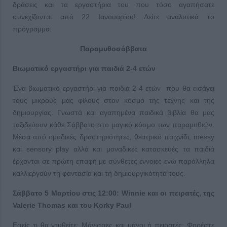
δράσεις και τα εργαστήρια του που τόσο αγαπήσατε
συνεχίζονται από 22 Ιανουαρίου! Δείτε αναλυτικά το
πρόγραμμα:
Παραμυθοσάββατα
Βιωματικό εργαστήρι για παιδιά 2-4 ετών
Ένα βιωματικό εργαστήρι για παιδιά 2-4 ετών που θα εισάγει
τους μικρούς μας φίλους στον κόσμο της τέχνης και της
δημιουργίας. Γνωστά και αγαπημένα παιδικά βιβλία θα μας
ταξιδεύουν κάθε Σάββατο στο μαγικό κόσμο των παραμυθιών.
Μέσα από ομαδικές δραστηριότητες, θεατρικό παιχνίδι, messy
και sensory play αλλά και μοναδικές κατασκευές τα παιδιά
έρχονται σε πρώτη επαφή με σύνθετες έννοιες ενώ παράλληλα
καλλιεργούν τη φαντασία και τη δημιουργικότητά τους.
Σάββατο 5 Μαρτίου στις 12:00: Winnie και οι πειρατές, της
Valerie Thomas και του Korky Paul
Εσείς τι θα ντυθείτε; Μάγισσες και μάγοι ή πειρατές; Φορέστε