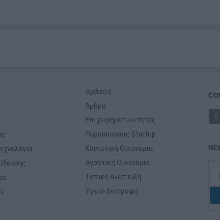
Δράσεις
CO
Άρθρα
Επιχειρηματικότητας
Παρουσιάσεις Startup
ις
NE
Κοινωνική Οικονομία
εχνολογία
Αγροτική Οικονομία
ίδευσης
Τοπική Ανάπτυξη
τα
ης
Υγεία-Διατροφή