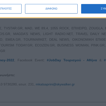
ΕΠΙΛΟΓΕΣ
ΔΙΑΦΩΝΩ
ΣΥ
CMA – ΣΥΛΛΟΓΟΣ ΣΥΜΒΟΥΛΕΥΤΙΚΗΣ COACHING MENTORING ΕΛ
 TVSTAR.GR, MAD, WE 89,4, 1055 ROCK, ΕΠΙΧΕΙΡΩ, ZOUGLA, E
KOS.GR, MAGDA’S NEWS, LIGHT RADIO.NET, TRAVEL DAILY N
TO, EMEA.GR, TOURMARKET, DEAL NEWS, ΟΙΚΟΝΟΜΙΚΗ ΕΠΙΘΕ
OURISM TODAY.GR, ECOZEN.GR, BUSINESS WOMAN, PINK.GR, 
.GR
smoy-2022
, Facebook Event
:
#JobDay Τουρισμού - Αθήνα
&
#
ινωνήστε:
210 9730280, εσωτ. 231,
mkatsaprini@skywalker.gr