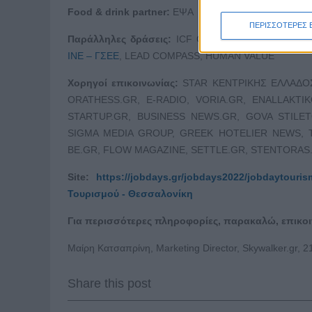
Food
&
drink
partner
:
ΕΨΑ
ΠΕΡΙΣΣΟΤΕΡΕΣ 
Παράλληλες δράσεις:
ICF GREECE CHAPTER, HC
ΙΝΕ – ΓΣΕΕ
, LEAD COMPASS, HUMAN VALUE
Χορηγοί επικοινωνίας:
STAR ΚΕΝΤΡΙΚΗΣ ΕΛΛΑΔΟΣ,
ORATHESS.GR, E-RADIO, VORIA.GR, ENALLAKTI
STARTUP.GR, BUSINESS NEWS.GR, GOVA STILE
SIGMA MEDIA GROUP, GREEK HOTELIER NEWS, T
BE.GR, FLOW MAGAZINE, SETTLE.GR, STENTORAS
Site
:
https://jobdays.gr/jobdays2022/jobdaytouri
Τουρισμού - Θεσσαλονίκη
Για περισσότερες πληροφορίες, παρακαλώ, επικο
Μαίρη Κατσαπρίνη, Marketing Director, Skywalker.gr, 
Share this post