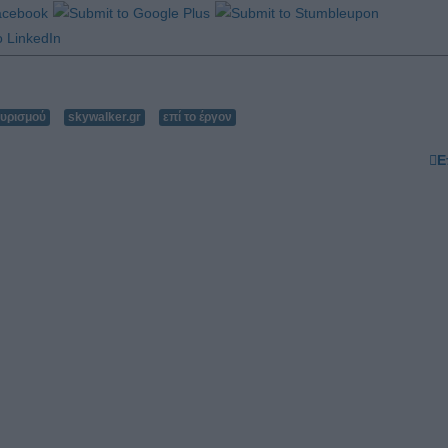
υρισμού
skywalker.gr
επί το έργον
Ε