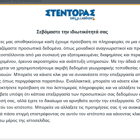
έχουν τη δυνατότητα:
άσουν από συνέντευξη εργασίας.
 για το βιογραφικό τους σημείωμα και σε πραγματικό χρόνο να επιφέ
Σεβόμαστε την ιδιωτικότητά σας
ς βοηθήσουν να βελτιωθούν, να αναπτυχθούν, να μάθουν πώς να πετ
άτες μας αποθηκεύουμε και/ή έχουμε πρόσβαση σε πληροφορίες σε μια
 και επαγγελματικές προκλήσεις.
ργαζόμαστε προσωπικά δεδομένα, όπως μοναδικοί αναγνωριστικοί και 
εργασιακά ζητήματα εναρμονισμένα με τα νέα δεδομένα.
στέλλονται από μια συσκευή για εξατομικευμένες διαφημίσεις και περ
εχομένου, έρευνα ακροατηρίου και ανάπτυξη υπηρεσιών.
Με την άδειά σα
ay Τουρισμού
μπορούν να δηλώσουν δωρεάν συμμετο
χεται να χρησιμοποιήσουμε ακριβή δεδομένα γεωγραφικής τοποθεσίας 
αι να ανεβάσουν το βιογραφικό τους σημείωμα στην αντίστοιχη φόρμα.
ών. Μπορείτε να κάνετε κλικ για να συναινέσετε στην επεξεργασία απ
 όπως περιγράφεται παραπάνω. Εναλλακτικά, μπορείτε να κάνετε κλικ γ
το Έργον»
, διοργανώνει το
#JobDay Τουρισμού
, που φέτος πραγματο
οκτήσετε πρόσβαση σε πιο λεπτομερείς πληροφορίες και να αλλάξετε τι
βετε υπόψη ότι κάποια επεξεργασία των προσωπικών σας δεδομένων ε
εσή σας, αλλά έχετε το δικαίωμα να αρνηθείτε αυτήν την επεξεργασία. 
ΕΙΑ ΑΤΤΙΚΗΣ, ΠΕΡΙΦΕΡΕΙΑ ΚΕΝΤΡΙΚΗΣ ΜΑΚΕΔΟΝΙΑΣ, ΔΗΜΟΣ ΑΘ
τόν τον ιστότοπο. Μπορείτε να αλλάξετε τις προτιμήσεις σας ή να ανακα
ΑΡΩΝΙΚΟΥ
 πάσα στιγμή επιστρέφοντας σε αυτόν τον ιστότοπο και κάνοντας κλι
ω μέρος της ιστοσελίδας.
ΝΑΙΩΝ, ΠΟΛΥΧΩΡΟΣ WE