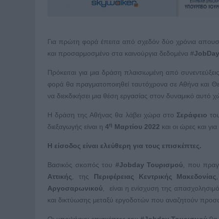
Για πρώτη φορά έπειτα από σχεδόν δύο χρόνια απουσ
και προσαρμοσμένο στα καινούργια δεδομένα #
JobDa
Πρόκειται για μια δράση πλαισιωμένη από συνεντεύξε
φορά θα πραγματοποιηθεί ταυτόχρονα σε Αθήνα και Θε
να διεκδικήσει μια θέση εργασίας στον δυναμικό αυτό χ
Η δράση της Αθήνας θα λάβει χώρα στο
Σεράφειο
του
η
διεξαγωγής είναι η
4
Μαρτίου 2022
και οι ώρες και για
Η είσοδος είναι ελεύθερη για τους επισκέπτες.
Βασικός σκοπός του
#Jobday Τουρισμού
, που πραγ
Αττικής
, της
Περιφέρειας Κεντρικής Μακεδονίας
Αργοσαρωνικού
, είναι η ενίσχυση της απασχολησιμ
και δικτύωσης μεταξύ εργοδοτών που αναζητούν προσ