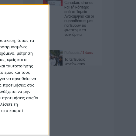
ρουν τις
υχαίνουν
 συσκευή, όπως τα
προσαρμοσμένες
ιεχόμενο, μέτρηση
ς, εμείς και οι
χή στο
και ταυτοποίησης
ό εμάς και τους
ια να αρνηθείτε να
ποιείται
ς προτιμήσεις σας
νδέχεται να μην
Οι προτιμήσεις σαςθα
ΗΝΑΙΩΝ,
λέσετε τη
κ στο κουμπί