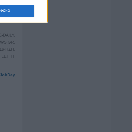
ΜΦΩΝΩ
ΛΑΔΑΣ,
-DAILY,
EWS.GR,
ΩΡΗΣΗ,
LET IT
JobDay