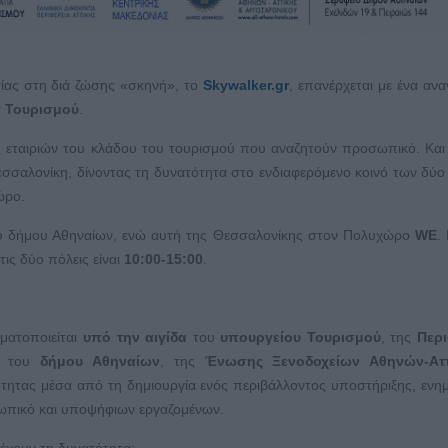
ίας στη διά ζώσης «σκηνή», το
Skywalker.gr
, επανέρχεται με ένα αν
y
Τουρισμού
.
ις εταιριών του κλάδου του τουρισμού που αναζητούν προσωπικό. Και
σσαλονίκη, δίνοντας τη δυνατότητα στο ενδιαφερόμενο κοινό των δύ
ώρο.
 δήμου Αθηναίων, ενώ αυτή της Θεσσαλονίκης στον Πολυχώρο
WE
.
 τις δύο πόλεις είναι
10:00-15:00
.
ματοποιείται
υπό την αιγίδα
του
υπουργείου Τουρισμού
, της
Περι
, του
δήμου Αθηναίων
, της
Ένωσης Ξενοδοχείων Αθηνών-Ατ
ότητας μέσα από τη δημιουργία ενός περιβάλλοντος υποστήριξης, εν
ωπικό και υποψήφιων εργαζομένων.