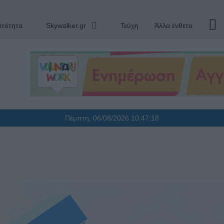
υτότητα
Skywalker.gr
Τεύχη
Άλλα ένθετα
Πέμπτη, 06/08/2026
10:47:19