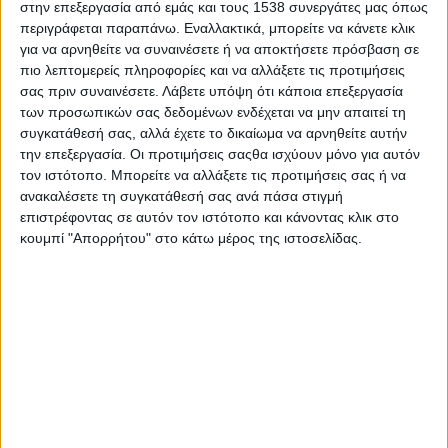
στην επεξεργασία από εμάς και τους 1538 συνεργάτες μας όπως
τη σωματική κόπωση του πληρώματος: τον άνεμο.
περιγράφεται παραπάνω. Εναλλακτικά, μπορείτε να κάνετε κλικ
για να αρνηθείτε να συναινέσετε ή να αποκτήσετε πρόσβαση σε
Η εκμετάλλευση της ενέργειας του ανέμου άνοιξε νέους
πιο λεπτομερείς πληροφορίες και να αλλάξετε τις προτιμήσεις
ορίζοντες στα θαλασσινά ταξίδια, αφού τα πλοία μπορούσαν να
σας πριν συναινέσετε.
Λάβετε υπόψη ότι κάποια επεξεργασία
ταξιδεύουν για μεγάλα χρονικά διαστήματα.
των προσωπικών σας δεδομένων ενδέχεται να μην απαιτεί τη
συγκατάθεσή σας, αλλά έχετε το δικαίωμα να αρνηθείτε αυτήν
Είναι γνωστό ότι τα πρώτα πανιά (ιστία) έκαναν την εμφάνισή
την επεξεργασία. Οι προτιμήσεις σαςθα ισχύουν μόνο για αυτόν
τους στο Αιγαίο μεταξύ του 2.000 και του 1.500 π.Χ.
τον ιστότοπο. Μπορείτε να αλλάξετε τις προτιμήσεις σας ή να
ανακαλέσετε τη συγκατάθεσή σας ανά πάσα στιγμή
Το ιστιοφόρο σκάφος από την εποχή εκείνη έχει παρουσιάσει
επιστρέφοντας σε αυτόν τον ιστότοπο και κάνοντας κλικ στο
μία εκπληκτική εξέλιξη με αποτέλεσμα σήμερα να παραμένει το
κουμπί "Απορρήτου" στο κάτω μέρος της ιστοσελίδας.
περισσότερο αξιόπλοο και ασφαλέστερο σκάφος θαλάσσιας
αναψυχής. Είναι ικανό, διαθέτοντας το κατάλληλα εκπαιδευμένο
πλήρωμα, να ταξιδεύει με οποιεσδήποτε (ακόμα και δυσμενώς
ακραίες) καιρικές συνθήκες.
Αντίθετα τα κωπήλατα σκάφη, για τους λόγους που
προαναφέραμε, παρέμειναν σχεδόν στην αρχέγονη μορφή τους
και παρουσίασαν πολύ λίγες βελτιώσεις (κυρίως λόγω της
χρήσης των νέων υλικών).