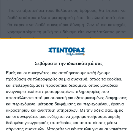
Για να αξιοποιήσει τους θαλάσσιους δρόμους, θα έπρεπε να
διαθέτει κάποιο πλωτό μεταφορικό μέσο. Το πλωτό αυτό μέσο
θα έπρεπε να διαθέτει κινητήρια δύναμη. Σαν τέτοια καταρχάς
χρησιμοποίησε τη μυϊκή του δύναμη είτε κωπηλατώντας με τα
χέρια είτε αργότερα χρησιμοποιώντας κουπιά.
Ο τρόπος αυτός θαλάσσιας μεταφοράς (κωπηλατώντας)
έδωσε τη δυνατότητα στους ανθρώπους να κατανοήσουν την
Σεβόμαστε την ιδιωτικότητά σας
αξία των θαλάσσιων δρόμων. Τους έδινε όμως εξαιρετικά
περιορισμένη εμβέλεια, αφού η κόπωση δεν επέτρεπε ακόμη
Εμείς και οι συνεργάτες μας αποθηκεύουμε και/ή έχουμε
πρόσβαση σε πληροφορίες σε μια συσκευή, όπως τα cookies,
και στους πολύ καλά γυμνασμένους και σκληροτράχηλους
και επεξεργαζόμαστε προσωπικά δεδομένα, όπως μοναδικοί
κωπηλάτες να κωπηλατούν για μεγάλα χρονικά διαστήματα.
αναγνωριστικοί και προσαρμοσμένες πληροφορίες που
αποστέλλονται από μια συσκευή για εξατομικευμένες διαφημίσεις
Προσπαθώντας να βρουν μία λύση στο πρόβλημα,
και περιεχόμενο, μέτρηση διαφήμισης και περιεχομένου, έρευνα
ανακάλυψαν τη δύναμη του ανέμου και αποφάσισαν να την
ακροατηρίου και ανάπτυξη υπηρεσιών.
Με την άδειά σας, εμείς
εκμεταλλευτούν για να κινήσουν τα πλοία τους.
και οι συνεργάτες μας ενδέχεται να χρησιμοποιήσουμε ακριβή
δεδομένα γεωγραφικής τοποθεσίας και ταυτοποίησης μέσω
Ανακάλυψαν λοιπόν μία ανεξάντλητη πηγή ενέργειας και
σάρωσης συσκευών. Μπορείτε να κάνετε κλικ για να συναινέσετε
κινητήρια δύναμη για τα σκάφη τους που δεν επηρεαζόταν από