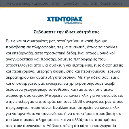
«skywalker.gr-Εργασία στην Ελλάδα» και στη διαδικτυακή
τηλεόραση STENT TV.
Την έρευνα πραγματοποίησαν η Αμερικανική Γεωργική Σχολή
Θεσσαλονίκης και το Perrotis College από 20/9/2022 έως
Σεβόμαστε την ιδιωτικότητά σας
23/12/2022 με την υποστήριξη του Skywalker-Εργασία στην
Εμείς και οι συνεργάτες μας αποθηκεύουμε και/ή έχουμε
Ελλάδα με πάνω από 1.000 ερωτηματολόγια.
πρόσβαση σε πληροφορίες σε μια συσκευή, όπως τα cookies,
και επεξεργαζόμαστε προσωπικά δεδομένα, όπως μοναδικοί
Εντοπίστηκαν τέσσερις μεγάλες ομάδες, οι: 1. Εργάτες γης, 2.
αναγνωριστικοί και προσαρμοσμένες πληροφορίες που
Αγρότες κατά κύριο επάγγελμα με ετήσιο εισόδημα μέχρι
αποστέλλονται από μια συσκευή για εξατομικευμένες διαφημίσεις
20.000 €, 3. Αγρότες με εισόδημα πάνω από 40.000 € και 4.
και περιεχόμενο, μέτρηση διαφήμισης και περιεχομένου, έρευνα
Γενικός πληθυσμός ηλικίας 18-64 ετών.
ακροατηρίου και ανάπτυξη υπηρεσιών.
Με την άδειά σας, εμείς
και οι συνεργάτες μας ενδέχεται να χρησιμοποιήσουμε ακριβή
Κύρια ευρήματα είναι:
δεδομένα γεωγραφικής τοποθεσίας και ταυτοποίησης μέσω
σάρωσης συσκευών. Μπορείτε να κάνετε κλικ για να συναινέσετε
Εργάτες γης:
Η συντριπτική πλειονότητα των εργατών γης
στην επεξεργασία από εμάς και τους 1538 συνεργάτες μας όπως
(93%) δεν ξεπερνά ηλικιακά τα 55 έτη και είναι
περιγράφεται παραπάνω. Εναλλακτικά, μπορείτε να κάνετε κλικ
ανδροκρατούμενη (83%). Το 53% των εργατών γης ξεπερνά
για να αρνηθείτε να συναινέσετε ή να αποκτήσετε πρόσβαση σε
εισοδηματικά τα 10.000 € ετησίως. Αναστέλλουν το ενδιαφέρον
πιο λεπτομερείς πληροφορίες και να αλλάξετε τις προτιμήσεις
για την ενασχόληση με τη γεωργία η δυσκολία της δουλειάς
σας πριν συναινέσετε.
Λάβετε υπόψη ότι κάποια επεξεργασία