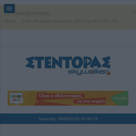
Προειδοποίηση
JUser: :_load: Αδυναμία φόρτωσης χρήστη με Α/Α (ID): 740
Saturday, 08/08/2026
05:44:28