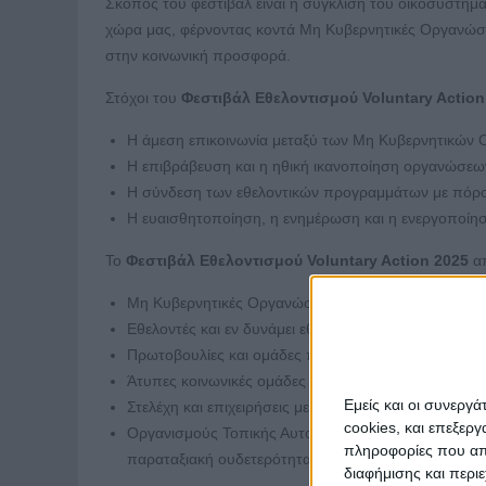
Σκοπός του φεστιβάλ είναι η σύγκλιση του οικοσυστήμ
χώρα μας, φέρνοντας κοντά Μη Κυβερνητικές Οργανώσεις
στην κοινωνική προσφορά.
Στόχοι του
Φεστιβάλ Εθελοντισμού Voluntary Actio
Η άμεση επικοινωνία μεταξύ των Μη Κυβερνητικών Ο
Η επιβράβευση και η ηθική ικανοποίηση οργανώσεω
Η σύνδεση των εθελοντικών προγραμμάτων με πόρο
Η ευαισθητοποίηση, η ενημέρωση και η ενεργοποίη
Το
Φεστιβάλ Εθελοντισμού Voluntary Action 2025
απ
Μη Κυβερνητικές Οργανώσεις που αξιοποιούν την εθ
Εθελοντές και εν δυνάμει εθελοντές σε μόνιμη βάση 
Πρωτοβουλίες και ομάδες πολιτών με κοινωνική δρ
Άτυπες κοινωνικές ομάδες με ρόλο στην Κοινωνία τ
Εμείς και οι συνεργ
Στελέχη και επιχειρήσεις με δραστηριότητες Εταιρικ
cookies, και επεξε
Οργανισμούς Τοπικής Αυτοδιοίκησης (ΟΤΑ) Α΄ και 
πληροφορίες που απο
παραταξιακή ουδετερότητα)
διαφήμισης και περι