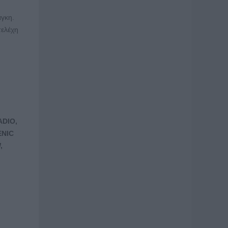
άγκη.
τελέχη
ADIO
,
ENIC
W
,