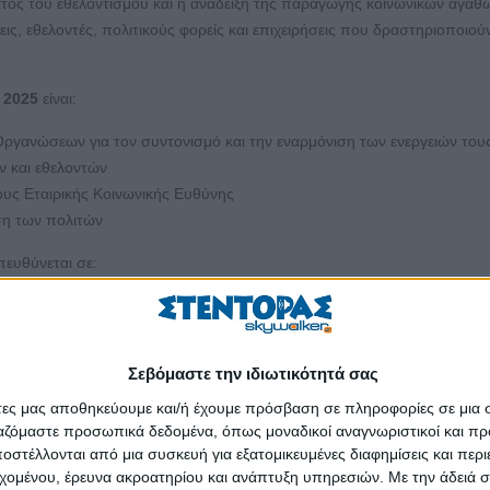
ατος του εθελοντισμού και η ανάδειξη της παραγωγής κοινωνικών αγαθ
, εθελοντές, πολιτικούς φορείς και επιχειρήσεις που δραστηριοποιούν
n 2025
είναι:
ργανώσεων για τον συντονισμό και την εναρμόνιση των ενεργειών του
ν και εθελοντών
υς Εταιρικής Κοινωνικής Ευθύνης
ση των πολιτών
ευθύνεται σε:
ελοντική εργασία
αλλά και περιστασιακά
άση
Σεβόμαστε την ιδιωτικότητά σας
ων Πολιτών
άτες μας αποθηκεύουμε και/ή έχουμε πρόσβαση σε πληροφορίες σε μια
ής Κοινωνικής Ευθύνης
ργαζόμαστε προσωπικά δεδομένα, όπως μοναδικοί αναγνωριστικοί και 
Β΄ βαθμού (με την προϋπόθεση της εκπροσώπησης με κομματική ή/και
στέλλονται από μια συσκευή για εξατομικευμένες διαφημίσεις και περ
εχομένου, έρευνα ακροατηρίου και ανάπτυξη υπηρεσιών.
Με την άδειά σα