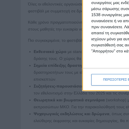
συνεργάτες μας ενδέ
Όλες οι εθελοντικές οργανώσεις, οι ομάδες και οι οργ
μέσω σάρωσης συσκευ
φεστιβάλ με συμμετοχή σε δραστηριότητες για να ενημ
1538 συνεργάτες μας
συναινέσετε ή να απ
Κάθε χρόνο πραγματοποιούνται εκπαιδευτικές επισκέψε
πριν συναινέσετε.
Λά
στους μαθητές την ευκαιρία να βιώσουν από κοντά την 
απαιτεί τη συγκατάθ
ισχύουν μόνο για αυ
Πιο συγκεκριμένα, το φεστιβάλ περιλαμβάνει:
συγκατάθεσή σας ανά
"Απορρήτου" στο κάτ
Εκθεσιακό χώρο
με stand για την παρουσίαση εθ
δράσης τους. Ο χώρος θα είναι διαθέσιμος για την 
Σημεία επίδειξης δραστηριοτήτων
: Σε όλους τους
δραστηριοτήτων τους με showtime σε σημεία κατάλλ
επισκεπτών.
ΠΕΡΙΣΣΟΤΕΡΕΣ 
Συζητήσεις-παρουσιάσεις
με ομιλητές από διάφορ
τον εθελοντισμό στην Ελλάδα του 2025 και τις συν
Θεωρητικά και βιωματικά σεμινάρια
(workshop) μ
εκπροσώπων ΜΚΟ. Για την παρακολούθησή τους είν
Ψυχαγωγικές εκδηλώσεις και δρώμενα
, όπως συν
ελεύθερης έκφρασης και ευκαιρίες δημιουργίας, θα π