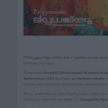
«Όλοι χρωστάμε κάπου ένα σ' αγαπώ και μια συγ
Μενέλαος Λουντέμης
Το κορυφαίο
Φεστιβάλ Εθελοντισμού Voluntary Acti
Αμαξοστάσιο Ο.ΣΥ.
στο Γκάζι,
με ελεύθερη είσοδο.
Η
έκφραση ευγνωμοσύνης συναντιούνται, διοργανώνεται γ
Φέτος, το φεστιβάλ με τίτλο «Πράξη Ζωής» –γιατί «όλ
Λουντέμης– τελεί υπό την αιγίδα του
Υπουργείου Αγρο