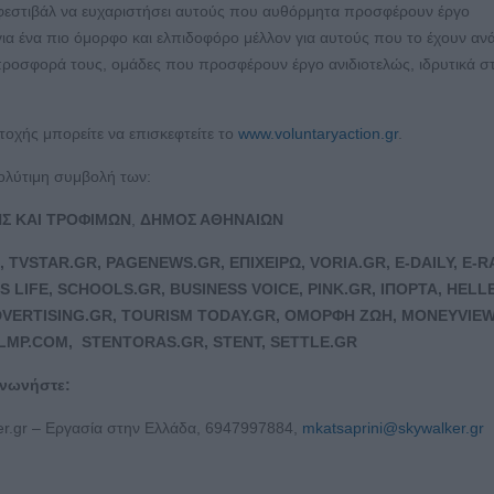
φεστιβάλ να ευχαριστήσει αυτούς που αυθόρμητα προσφέρουν έργο
για ένα πιο όμορφο και ελπιδοφόρο μέλλον για αυτούς που το έχουν αν
 προσφορά τους, ομάδες που προσφέρουν έργο ανιδιοτελώς, ιδρυτικά σ
τοχής μπορείτε να επισκεφτείτε το
www.voluntaryaction.gr
.
ολύτιμη συμβολή των:
ΗΣ ΚΑΙ ΤΡΟΦΙΜΩΝ
,
ΔΗΜΟΣ ΑΘΗΝΑΙΩΝ
,
TVSTAR
.
GR
,
PAGENEWS
.
GR
, ΕΠΙΧΕΙΡΩ,
VORIA
.
GR
,
E
-
DAILY
,
E
-
R
S
LIFE
,
SCHOOLS
.
GR
,
BUSINESS
VOICE
,
PINK
.
GR
, ΙΠΟΡΤΑ, HELL
VERTISING
.
GR
,
TOURISM
TODAY
.
GR
, ΟΜΟΡΦΗ ΖΩΗ,
MONEYVIE
LMP
.
COM
,
STENTORAS
.
GR
, STENT,
SETTLE
.
GR
ινωνήστε:
er.gr – Εργασία στην Ελλάδα, 6947997884,
mkatsaprini@skywalker.gr