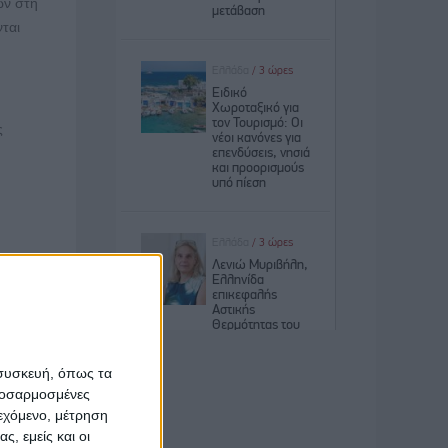
ών στη
ται
ς
 συσκευή, όπως τα
προσαρμοσμένες
ιεχόμενο, μέτρηση
ς, εμείς και οι