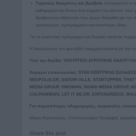
Τιμητικές διακρίσεις και βραβεία
προκειμένου το 
καθημερινά και δίνουν ένα κομμάτι του εαυτού τους 
Βραβεύονται εθελοντές που έχουν διακριθεί για την
οργανισμών, προγράμματα και καινοτόμες ιδέες.
Για το αναλυτικό πρόγραμμα και δωρεάν αιτήσεις συμμε
Η διοργάνωση του φεστιβάλ πραγματοποιείται με την π
Υπό την Αιγίδα: ΥΠΟΥΡΓΕΙΟ ΑΓΡΟΤΙΚΗΣ ΑΝΑΠΤΥΞ
Χορηγοί επικοινωνίας:
STAR
ΚΕΝΤΡΙΚΗΣ ΕΛΛΑΔΟΣ
NEOPOLIS
.
GR
,
SAVOIR
VILLE
,
STARTUPPER
,
THAT
’
MEDIA GROUP,
VWOMAN
,
SIGMA
MEDIA
GROUP
,
AD
CULPANREWS
,
LET
IT
BE
.
GR
,
EXPOSGREECE
,
BUL
Για περισσότερες πληροφορίες, παρακαλώ, επικο
Μαίρη Κατσαπρίνη, Communication Strategist, skywalk
Share this post