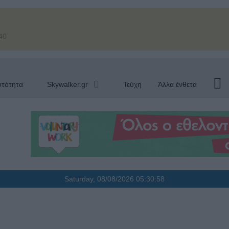
40
υτότητα
Skywalker.gr
Τεύχη
Άλλα ένθετα
Saturday, 08/08/2026
05:30:59