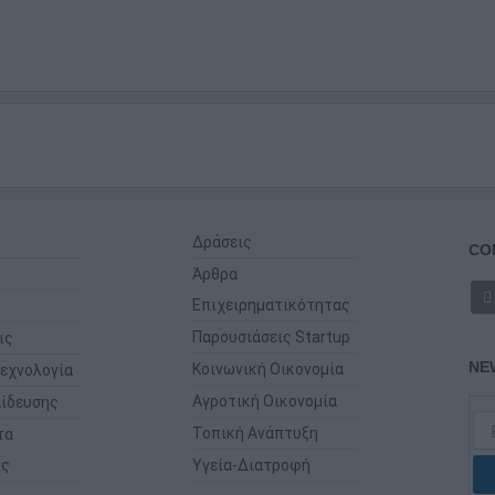
Δράσεις
CO
Άρθρα
Επιχειρηματικότητας
Παρουσιάσεις Startup
ις
NE
Κοινωνική Οικονομία
εχνολογία
Αγροτική Οικονομία
ίδευσης
Τοπική Ανάπτυξη
τα
ης
Υγεία-Διατροφή