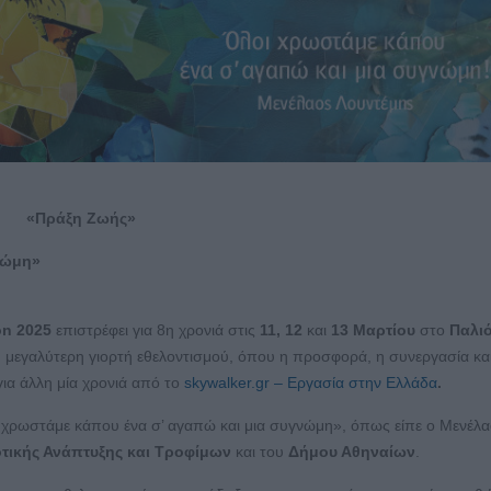
«Πράξη Ζωής»
νώμη»
on 2025
επιστρέφει για 8η χρονιά στις
11, 12
και
13 Μαρτίου
στο
Παλι
 μεγαλύτερη γιορτή εθελοντισμού, όπου η προσφορά, η συνεργασία κα
ια άλλη μία χρονιά από το
skywalker.gr – Εργασία στην Ελλάδα
.
οι χρωστάμε κάπου ένα σ’ αγαπώ και μια συγνώμη», όπως είπε ο Μενέλ
τικής Ανάπτυξης και Τροφίμων
και του
Δήμου Αθηναίων
.