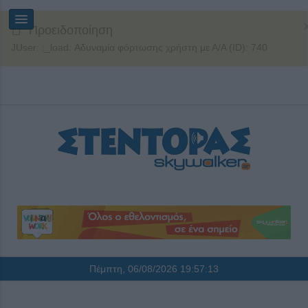
Προειδοποίηση
JUser: :_load: Αδυναμία φόρτωσης χρήστη με Α/Α (ID): 740
Πέμπτη, 06/08/2026
19:57:13