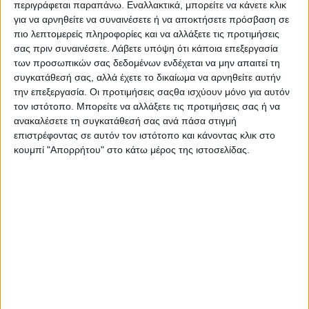
περιγράφεται παραπάνω. Εναλλακτικά, μπορείτε να κάνετε κλικ
Απριλίου 2025
, από τις
13:00
έως τις
20:00
, στο Πολιτιστικό
για να αρνηθείτε να συναινέσετε ή να αποκτήσετε πρόσβαση σε
Κέντρο Ευόσμου Θεσσαλονίκης (Μεγάλου Αλεξάνδρου 57).
πιο λεπτομερείς πληροφορίες και να αλλάξετε τις προτιμήσεις
σας πριν συναινέσετε.
Λάβετε υπόψη ότι κάποια επεξεργασία
Η είσοδος είναι ελεύθερη για τους επισκέπτες.
των προσωπικών σας δεδομένων ενδέχεται να μην απαιτεί τη
συγκατάθεσή σας, αλλά έχετε το δικαίωμα να αρνηθείτε αυτήν
Το
#
JobDay
Δήμος Κορδελιού-Ευόσμου
απευθύνεται σε
την επεξεργασία. Οι προτιμήσεις σαςθα ισχύουν μόνο για αυτόν
όποιον αναζητά εργασία ή σκέφτεται να αλλάξει επάγγελμα και
τον ιστότοπο. Μπορείτε να αλλάξετε τις προτιμήσεις σας ή να
θέλει να διευρύνει τις γνώσεις και τις δεξιότητές του
ανακαλέσετε τη συγκατάθεσή σας ανά πάσα στιγμή
δημιουργώντας ένα καλύτερο βιογραφικό και λαμβάνοντας όλες
επιστρέφοντας σε αυτόν τον ιστότοπο και κάνοντας κλικ στο
εκείνες τις πληροφορίες που θα τον βοηθήσουν να γίνει
κουμπί "Απορρήτου" στο κάτω μέρος της ιστοσελίδας.
περιζήτητος στην αγορά εργασίας.
Μέσα από ενδιαφέρουσες εισηγήσεις, οι ομιλητές μας, οι οποίοι
προέρχονται από κλάδους που σχετίζονται με την αγορά και
την εύρεση εργασίας, θα επιχειρήσουν με διαδραστικό τρόπο
και σύγχρονη ματιά να ενισχύσουν τη δυναμική και τις γνώσεις
του ενδιαφερόμενου κοινού.
Ακολουθεί το πρόγραμμα:
14:00-15:00,
Χαιρετισμός εκπροσώπου δήμου