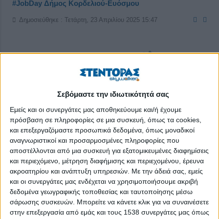
#JobDay Δήμος Κορδελιού-Ευόσμου
Δημοσιεύθηκε : Τετάρτη, 23 Απριλίου 2025 15:47
Σεβόμαστε την ιδιωτικότητά σας
Εμείς και οι συνεργάτες μας αποθηκεύουμε και/ή έχουμε
πρόσβαση σε πληροφορίες σε μια συσκευή, όπως τα cookies,
και επεξεργαζόμαστε προσωπικά δεδομένα, όπως μοναδικοί
αναγνωριστικοί και προσαρμοσμένες πληροφορίες που
αποστέλλονται από μια συσκευή για εξατομικευμένες διαφημίσεις
και περιεχόμενο, μέτρηση διαφήμισης και περιεχομένου, έρευνα
ακροατηρίου και ανάπτυξη υπηρεσιών.
Με την άδειά σας, εμείς
και οι συνεργάτες μας ενδέχεται να χρησιμοποιήσουμε ακριβή
To
skywalker
.gr
– Εργασία στην Ελλάδα
, με την υποστήριξη
δεδομένα γεωγραφικής τοποθεσίας και ταυτοποίησης μέσω
του δήμου Κορδελιού-Ευόσμου διοργανώνει το δεύτερο
σάρωσης συσκευών. Μπορείτε να κάνετε κλικ για να συναινέσετε
στην επεξεργασία από εμάς και τους 1538 συνεργάτες μας όπως
#
JobDay
Δήμος Κορδελιού-Ευόσμου
την
Τρίτη 29