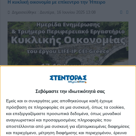
Η κυκλική οικονομία με επίκεντρο την Ήπειρο
Δημοσιεύθηκε : Δευτέρα, 16 Ιουνίου 2025 13:08
Σεβόμαστε την ιδιωτικότητά σας
Εμείς και οι συνεργάτες μας αποθηκεύουμε και/ή έχουμε
πρόσβαση σε πληροφορίες σε μια συσκευή, όπως τα cookies,
και επεξεργαζόμαστε προσωπικά δεδομένα, όπως μοναδικοί
Διοργάνωση Ημερίδας Ενημέρωσης & Τριήμερου
αναγνωριστικοί και προσαρμοσμένες πληροφορίες που
Περιφερειακού Εργαστηρίου Κυκλικής Οικονομίας
αποστέλλονται από μια συσκευή για εξατομικευμένες διαφημίσεις
στα Ιωάννινα από το
και περιεχόμενο, μέτρηση διαφήμισης και περιεχομένου, έρευνα