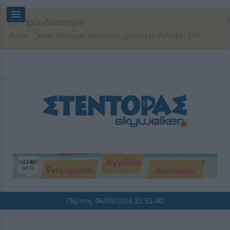
Προειδοποίηση
JUser: :_load: Αδυναμία φόρτωσης χρήστη με Α/Α (ID): 745
Πέμπτη, 06/08/2026
21:51:41