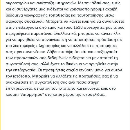
ακροατηρίου και ανάπτυξη υπηρεσιών.
Με την άδειά σας, εμείς
Έργο LIFE-IP CEI-Greece – 17-19/6/2025
και οι συνεργάτες μας ενδέχεται να χρησιμοποιήσουμε ακριβή
δεδομένα γεωγραφικής τοποθεσίας και ταυτοποίησης μέσω
σάρωσης συσκευών. Μπορείτε να κάνετε κλικ για να συναινέσετε
Ημερίδα Ενημέρωσης και Περιφερειακό Εργαστήριο
στην επεξεργασία από εμάς και τους 1538 συνεργάτες μας όπως
Κυκλικής Οικονομίας
στην Ήπειρο
συνδιοργανώνουν
περιγράφεται παραπάνω. Εναλλακτικά, μπορείτε να κάνετε κλικ
το Πράσινο Ταμείο, το Υπουργείο Περιβάλλοντος και
για να αρνηθείτε να συναινέσετε ή να αποκτήσετε πρόσβαση σε
Ενέργειας (Υ.Π.ΕΝ.), η Περιφέρεια Ηπείρου, ο Δήμος
πιο λεπτομερείς πληροφορίες και να αλλάξετε τις προτιμήσεις
Ιωαννιτών, ο Αναγκαστικός Σύνδεσμος Διαχείρισης
σας πριν συναινέσετε.
Λάβετε υπόψη ότι κάποια επεξεργασία
Στερεών Αποβλήτων Ηπείρου (ΦΟΔΣΑ Ηπείρου) και η
των προσωπικών σας δεδομένων ενδέχεται να μην απαιτεί τη
TERRA NOVA ΕΠΕ, Περιβαλλοντική Τεχνική
συγκατάθεσή σας, αλλά έχετε το δικαίωμα να αρνηθείτε αυτήν
την επεξεργασία. Οι προτιμήσεις σαςθα ισχύουν μόνο για αυτόν
Συμβουλευτική
από τις 17 έως και τις 19 Ιουνίου 2025,
τον ιστότοπο. Μπορείτε να αλλάξετε τις προτιμήσεις σας ή να
στα Ιωάννινα, στην Αίθουσα Εκδηλώσεων του
ανακαλέσετε τη συγκατάθεσή σας ανά πάσα στιγμή
Τεχνικού Επιμελητηρίου Ελλάδος (ΤΕΕ) / Τμήμα
επιστρέφοντας σε αυτόν τον ιστότοπο και κάνοντας κλικ στο
Ηπείρου
(Αραβαντινού 6-8), στο πλαίσιο του Έργου
κουμπί "Απορρήτου" στο κάτω μέρος της ιστοσελίδας.
LIFE-IP CEI-Greece
– LIFE18 IPE/GR/000013
«Εφαρμογή της Κυκλικής Οικονομίας στην
Ελλάδα».
Το Έργο συντονίζεται από το Υ.Π.ΕΝ. και υλοποιείται σε