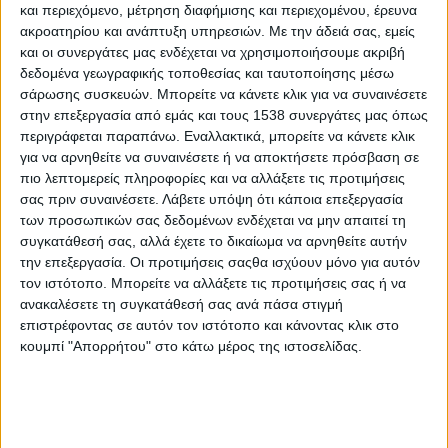
και περιεχόμενο, μέτρηση διαφήμισης και περιεχομένου, έρευνα
η εκδήλωση παρουσίασης και βράβευσης των νικητών του 1ου
ακροατηρίου και ανάπτυξη υπηρεσιών.
Με την άδειά σας, εμείς
πανελλήνιου διαγωνισμού με τίτλο «Καινοτομία στην
και οι συνεργάτες μας ενδέχεται να χρησιμοποιήσουμε ακριβή
παραγωγή και την αξιοποίηση των αρωματικών και
δεδομένα γεωγραφικής τοποθεσίας και ταυτοποίησης μέσω
σάρωσης συσκευών. Μπορείτε να κάνετε κλικ για να συναινέσετε
φαρμακευτικών φυτών», που διοργανώθηκε από τον Κόμβο
στην επεξεργασία από εμάς και τους 1538 συνεργάτες μας όπως
Καινοτομίας Aroma Hub. Η εκδήλωση πραγματοποιήθηκε την
περιγράφεται παραπάνω. Εναλλακτικά, μπορείτε να κάνετε κλικ
Παρασκευή 1η Ιουνίου 2018 στο Επιμελητήριο Αχαΐας.
για να αρνηθείτε να συναινέσετε ή να αποκτήσετε πρόσβαση σε
πιο λεπτομερείς πληροφορίες και να αλλάξετε τις προτιμήσεις
Στην έναρξη της εκδήλωσης η κα Φωτεινή Λάμαρη, επίκουρη
σας πριν συναινέσετε.
Λάβετε υπόψη ότι κάποια επεξεργασία
καθηγήτρια και διευθύντρια του ΑromaHub, τόνισε την ανάγκη
των προσωπικών σας δεδομένων ενδέχεται να μην απαιτεί τη
ενσωμάτωσης της καινοτομίας στις επιχειρήσεις του
συγκατάθεσή σας, αλλά έχετε το δικαίωμα να αρνηθείτε αυτήν
συγκεκριμένου κλάδου. Την εκδήλωση χαιρέτισαν ο καθηγητής
την επεξεργασία. Οι προτιμήσεις σαςθα ισχύουν μόνο για αυτόν
κ. Βασίλης Αναστασόπουλος, πρόεδρος και διευθύνων
τον ιστότοπο. Μπορείτε να αλλάξετε τις προτιμήσεις σας ή να
σύμβουλος του Επιστημονικού Πάρκου Πατρών, ο κ. Πλάτων
ανακαλέσετε τη συγκατάθεσή σας ανά πάσα στιγμή
επιστρέφοντας σε αυτόν τον ιστότοπο και κάνοντας κλικ στο
Μαρλαφέκας, πρόεδρος του Επιμελητηρίου Αχαΐας, και ο
κουμπί "Απορρήτου" στο κάτω μέρος της ιστοσελίδας.
Ανδρέας Κατσανιώτης, βουλευτής Ν. Αχαΐας. Επιπλέον
αναγνώστηκε ο χαιρετισμός του αναπληρωτή υπουργού κ.
Ιωάννη Τσιρώνη, ο οποίος τόνισε τη σημασία δημιουργίας ενός
οικοσυστήματος καινοτομίας και διεπιστημονικότητας, ενώ
παράλληλα συνεχάρη την προσπάθεια ως φωτεινό παράδειγμα