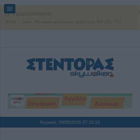
Προειδοποίηση
JUser: :_load: Αδυναμία φόρτωσης χρήστη με Α/Α (ID): 732
Κυριακή, 09/08/2026
07:15:17