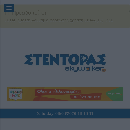
Προειδοποίηση
JUser: :_load: Αδυναμία φόρτωσης χρήστη με Α/Α (ID): 731
Saturday, 08/08/2026
18:16:11