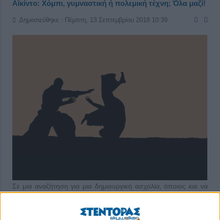
Αϊκίντο: Χόμπι, γυμναστική ή πολεμική τέχνη; Όλα μαζί!
Δημοσιεύθηκε : Πέμπτη, 13 Σεπτεμβρίου 2018 10:39
Σε μια αναζήτηση για μια δημιουργική ασχολία, όποιος και να
είναι ο λόγος (εκγύμναση, αυτοάμυνα, παρέα, εκπαίδευση
χαρακτήρα ή όποιος άλλος λόγος), όλοι έχουν σκεφτεί κάποια