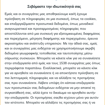
στιγμή για τον εαυτό τους ή για τα παιδιά τους να ξεκινήσουν
Σεβόμαστε την ιδιωτικότητά σας
μια πολεμική τέχνη. Η φράση και μόνο όμως «πολεμικές
τέχνες» πολλές φορές φέρνει στον νου χτυπήματα, αγριότητες
Εμείς και οι συνεργάτες μας αποθηκεύουμε και/ή έχουμε
και βαρβαρότητες, που αποτρέπουν από το να δοκιμάσει
πρόσβαση σε πληροφορίες σε μια συσκευή, όπως τα cookies,
κανείς κάτι που τελικά θα αποδειχτεί να είναι ένας νέος τρόπος
και επεξεργαζόμαστε προσωπικά δεδομένα, όπως μοναδικοί
αναγνωριστικοί και προσαρμοσμένες πληροφορίες που
σκέψης, μια φιλοσοφία, μια άθληση, μια παρέα και πολλά άλλα.
αποστέλλονται από μια συσκευή για εξατομικευμένες διαφημίσεις
Η φιλοσοφία του αϊκίντο
και περιεχόμενο, μέτρηση διαφήμισης και περιεχομένου, έρευνα
ακροατηρίου και ανάπτυξη υπηρεσιών.
Με την άδειά σας, εμείς
Το αϊκίντο είναι μια παραδοσιακή ιαπωνική πολεμική τέχνη που
και οι συνεργάτες μας ενδέχεται να χρησιμοποιήσουμε ακριβή
με ακρογωνιαίο λίθο τον σεβασμό, την ηθική και την παράδοση
δεδομένα γεωγραφικής τοποθεσίας και ταυτοποίησης μέσω
σάρωσης συσκευών. Μπορείτε να κάνετε κλικ για να συναινέσετε
μπορεί να προσφέρει στον ασκούμενο πληθώρα από
στην επεξεργασία από εμάς και τους 1538 συνεργάτες μας όπως
πλεονεκτήματα. Χωρίς να βασίζεται στην επιθετικότητα,
περιγράφεται παραπάνω. Εναλλακτικά, μπορείτε να κάνετε κλικ
επενδύει στη δύναμη του αντιπάλου και την εκμεταλλεύεται για
για να αρνηθείτε να συναινέσετε ή να αποκτήσετε πρόσβαση σε
άμυνα και αντεπίθεση. Η τέχνη έχει κομμάτια άοπλων τεχνικών
πιο λεπτομερείς πληροφορίες και να αλλάξετε τις προτιμήσεις
άμυνας που αποσκοπούν στην επιτυχή απόκρουση της
σας πριν συναινέσετε.
Λάβετε υπόψη ότι κάποια επεξεργασία
όποιας επίθεσης μέσω κλειδώσεων, καθηλώσεων και ρίψεων.
των προσωπικών σας δεδομένων ενδέχεται να μην απαιτεί τη
Στη φιλοσοφία του αϊκίντο η σύγκρουση είναι κάτι που πρέπει
συγκατάθεσή σας, αλλά έχετε το δικαίωμα να αρνηθείτε αυτήν
την επεξεργασία. Οι προτιμήσεις σαςθα ισχύουν μόνο για αυτόν
να συμβεί όταν δεν υπάρχει άλλη λύση.
τον ιστότοπο. Μπορείτε να αλλάξετε τις προτιμήσεις σας ή να