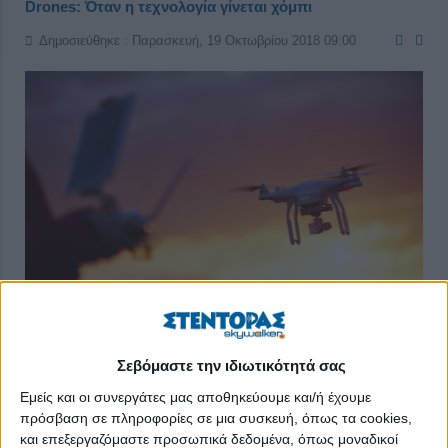
Drones: Όταν η τεχνολογία γίνεται χόμπι
Δημοσιεύθηκε : Παρασκευή, 19 Οκτωβρίου 2018 09:00
Τα τελευταία χρόνια τα drones (στα ελληνικά λέγονται ΣΜηΕΑ
Σεβόμαστε την ιδιωτικότητά σας
[Συστήματα Μη Επανδρωμένων Αεροσκαφών]) έχουν εισβάλει
για τα καλά στη ζωή μας. Βρίσκουν εφαρμογές σε πολλούς
Εμείς και οι συνεργάτες μας αποθηκεύουμε και/ή έχουμε
πρόσβαση σε πληροφορίες σε μια συσκευή, όπως τα cookies,
τομείς της καθημερινότητάς μας και γίνονται όλο και πιο
και επεξεργαζόμαστε προσωπικά δεδομένα, όπως μοναδικοί
αναγκαία.