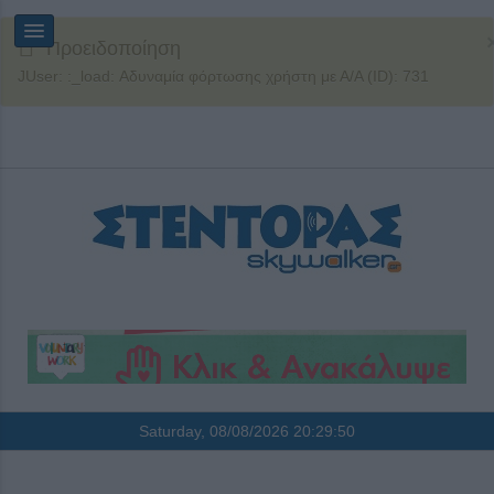
Προειδοποίηση
JUser: :_load: Αδυναμία φόρτωσης χρήστη με Α/Α (ID): 731
Saturday, 08/08/2026
20:29:50