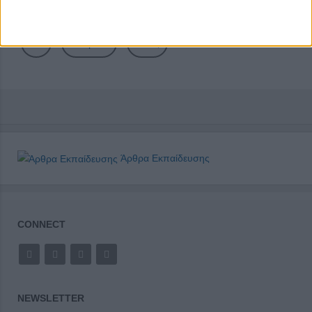
24
25
26
27
28
29
30
Επόμενο
Τέλος
Άρθρα Εκπαίδευσης
CONNECT
NEWSLETTER