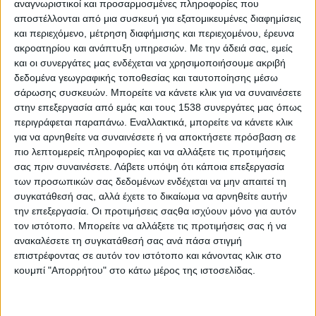
αναγνωριστικοί και προσαρμοσμένες πληροφορίες που
την άγνοια.
αποστέλλονται από μια συσκευή για εξατομικευμένες διαφημίσεις
και περιεχόμενο, μέτρηση διαφήμισης και περιεχομένου, έρευνα
- Γιατί επέλεξες αυτή την κατεύθυνση;
ακροατηρίου και ανάπτυξη υπηρεσιών.
Με την άδειά σας, εμείς
και οι συνεργάτες μας ενδέχεται να χρησιμοποιήσουμε ακριβή
- Γιατί αυτά τα μαθήματα νόμιζα ότι μπορούσα να διαβάσω. Τα
δεδομένα γεωγραφικής τοποθεσίας και ταυτοποίησης μέσω
άλλα δεν μου άρεσαν.
σάρωσης συσκευών. Μπορείτε να κάνετε κλικ για να συναινέσετε
στην επεξεργασία από εμάς και τους 1538 συνεργάτες μας όπως
- Και σε ποια σχολή θέλεις να πας;
περιγράφεται παραπάνω. Εναλλακτικά, μπορείτε να κάνετε κλικ
για να αρνηθείτε να συναινέσετε ή να αποκτήσετε πρόσβαση σε
-Χμ, δεν ξέρω, δεν το έχω ψάξει.
πιο λεπτομερείς πληροφορίες και να αλλάξετε τις προτιμήσεις
σας πριν συναινέσετε.
Λάβετε υπόψη ότι κάποια επεξεργασία
(Όταν, επίσης, η φαντασία ξεπερνά την άγνοια, τότε σηκώνεις τα
των προσωπικών σας δεδομένων ενδέχεται να μην απαιτεί τη
χέρια ψηλά).
συγκατάθεσή σας, αλλά έχετε το δικαίωμα να αρνηθείτε αυτήν
την επεξεργασία. Οι προτιμήσεις σαςθα ισχύουν μόνο για αυτόν
- Τι θα σου άρεσε να
τον ιστότοπο. Μπορείτε να αλλάξετε τις προτιμήσεις σας ή να
ανακαλέσετε τη συγκατάθεσή σας ανά πάσα στιγμή
ΠΕΡΙΣΣΌΤΕΡΑ...
επιστρέφοντας σε αυτόν τον ιστότοπο και κάνοντας κλικ στο
κουμπί "Απορρήτου" στο κάτω μέρος της ιστοσελίδας.
Ψυχοθεραπεία: τι είναι και πώς λειτουργεί
Δημοσιεύθηκε : Δευτέρα, 10 Ιουλίου 2023 11:50