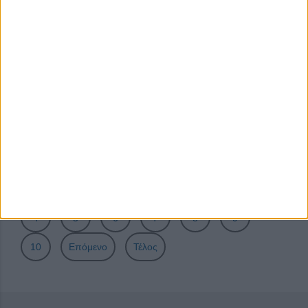
Τελευταίες μέρες αιτήσεων στο «Σπουδάζω με Υποτροφία»
της Equal Society!
Μαθητές από την Ελλάδα συμμετείχαν σε ανταλλαγή
εφήβων Erasmus+ με τίτλο “Factory of Sustainability” στην
Ιταλία
Ευκαιρίες δωρεάν εκπαίδευσης και συμβουλευτικής για
MKO
Σελίδα 1 από 24
Έναρξη
Προηγούμενο
1
2
3
4
5
6
7
8
9
10
Επόμενο
Τέλος