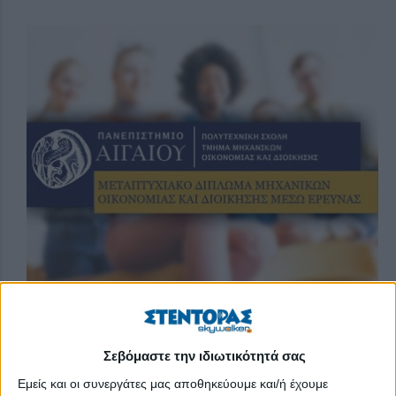
Σας ενημερώνουμε ότι ανακοινώθηκε
η Πρόσκληση
Εκδήλωσης Ενδιαφέροντος του Προγράμματος
Σεβόμαστε την ιδιωτικότητά σας
Μεταπτυχιακών Σπουδών «Μεταπτυχιακό Δίπλωμα
Εμείς και οι συνεργάτες μας αποθηκεύουμε και/ή έχουμε
Μηχανικών Οικονομίας και Διοίκησης μέσω Έρευνας»
του