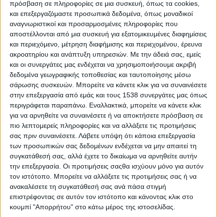
πρόσβαση σε πληροφορίες σε μια συσκευή, όπως τα cookies,
ΤΜΟΔ για το ακαδημαϊκό έτος 2026-27
.
και επεξεργαζόμαστε προσωπικά δεδομένα, όπως μοναδικοί
αναγνωριστικοί και προσαρμοσμένες πληροφορίες που
Το Π.Μ.Σ. ΜΕ.Δ.Μ.Ο.Δ.Ε. οδηγεί σε Δίπλωμα Μεταπτυχιακών
αποστέλλονται από μια συσκευή για εξατομικευμένες διαφημίσεις
Σπουδών (Δ.Μ.Σ) στην επιστημονική έρευνα σχετική με
και περιεχόμενο, μέτρηση διαφήμισης και περιεχομένου, έρευνα
εξειδικευμένα θέματα Μηχανικών Οικονομίας και Διοίκησης.
ακροατηρίου και ανάπτυξη υπηρεσιών.
Με την άδειά σας, εμείς
και οι συνεργάτες μας ενδέχεται να χρησιμοποιήσουμε ακριβή
Η
χρονική διάρκεια φοίτηση
ς στο ΠΜΣ ορίζεται σε
τρία (3)
δεδομένα γεωγραφικής τοποθεσίας και ταυτοποίησης μέσω
ακαδημαϊκά εξάμηνα
για το πρόγραμμα πλήρους φοίτησης,
σάρωσης συσκευών. Μπορείτε να κάνετε κλικ για να συναινέσετε
ενώ για το μερικής φοίτησης η χρονική διάρκεια ορίζεται σε
στην επεξεργασία από εμάς και τους 1538 συνεργάτες μας όπως
πέντε (5) ακαδημαϊκά εξάμηνα.
περιγράφεται παραπάνω. Εναλλακτικά, μπορείτε να κάνετε κλικ
για να αρνηθείτε να συναινέσετε ή να αποκτήσετε πρόσβαση σε
ΠΕΡΙΣΣΌΤΕΡΑ...
πιο λεπτομερείς πληροφορίες και να αλλάξετε τις προτιμήσεις
σας πριν συναινέσετε.
Λάβετε υπόψη ότι κάποια επεξεργασία
των προσωπικών σας δεδομένων ενδέχεται να μην απαιτεί τη
Πρόγραμμα Μεταπτυχιακών Σπουδών «Διοίκηση
συγκατάθεσή σας, αλλά έχετε το δικαίωμα να αρνηθείτε αυτήν
Εφοδιαστικής Αλυσίδας και Logistics (DEAL)»
την επεξεργασία. Οι προτιμήσεις σαςθα ισχύουν μόνο για αυτόν
τον ιστότοπο. Μπορείτε να αλλάξετε τις προτιμήσεις σας ή να
Δημοσιεύθηκε : Τετάρτη, 29 Ιουλίου 2026 17:03
ανακαλέσετε τη συγκατάθεσή σας ανά πάσα στιγμή
επιστρέφοντας σε αυτόν τον ιστότοπο και κάνοντας κλικ στο
Πρόσκληση
κουμπί "Απορρήτου" στο κάτω μέρος της ιστοσελίδας.
Υποβολής