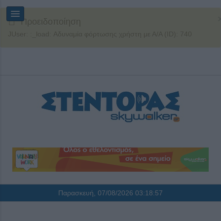
Προειδοποίηση
JUser: :_load: Αδυναμία φόρτωσης χρήστη με Α/Α (ID): 740
Παρασκευή, 07/08/2026
03:18:57