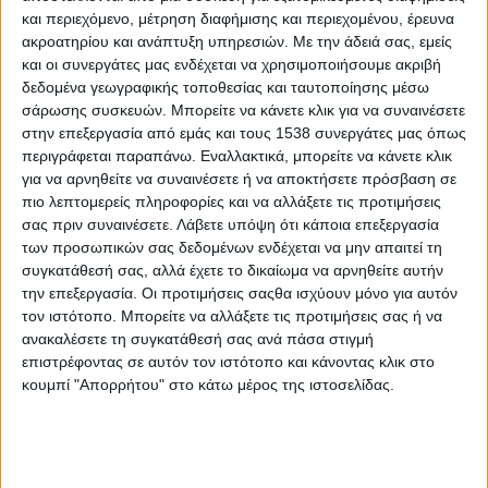
και περιεχόμενο, μέτρηση διαφήμισης και περιεχομένου, έρευνα
ακροατηρίου και ανάπτυξη υπηρεσιών.
Με την άδειά σας, εμείς
και οι συνεργάτες μας ενδέχεται να χρησιμοποιήσουμε ακριβή
δεδομένα γεωγραφικής τοποθεσίας και ταυτοποίησης μέσω
σάρωσης συσκευών. Μπορείτε να κάνετε κλικ για να συναινέσετε
στην επεξεργασία από εμάς και τους 1538 συνεργάτες μας όπως
περιγράφεται παραπάνω. Εναλλακτικά, μπορείτε να κάνετε κλικ
για να αρνηθείτε να συναινέσετε ή να αποκτήσετε πρόσβαση σε
πιο λεπτομερείς πληροφορίες και να αλλάξετε τις προτιμήσεις
σας πριν συναινέσετε.
Λάβετε υπόψη ότι κάποια επεξεργασία
Οι ημερίδες-θεσμός για τον
των προσωπικών σας δεδομένων ενδέχεται να μην απαιτεί τη
ακαδημαϊκό προσανατολισμό επιστρέφουν για 4η
συγκατάθεσή σας, αλλά έχετε το δικαίωμα να αρνηθείτε αυτήν
συνεχόμενη χρονιά
την επεξεργασία. Οι προτιμήσεις σαςθα ισχύουν μόνο για αυτόν
τον ιστότοπο. Μπορείτε να αλλάξετε τις προτιμήσεις σας ή να
ανακαλέσετε τη συγκατάθεσή σας ανά πάσα στιγμή
Αθήνα, 24 Φεβρουαρίου 2020
επιστρέφοντας σε αυτόν τον ιστότοπο και κάνοντας κλικ στο
κουμπί "Απορρήτου" στο κάτω μέρος της ιστοσελίδας.
Οι
UNIque Days
2020 επιστρέφουν στην Αθήνα για 4η χρονιά
με 3 δωρεάν ενημερωτικές ημερίδες ακαδημαϊκού
προσανατολισμού. Μαθητές Γ' γυμνασίου και Α'-Γ' λυκείου θα
ενημερωθούν για τις σχολές Οικονομίας και Πληροφορικής, τις