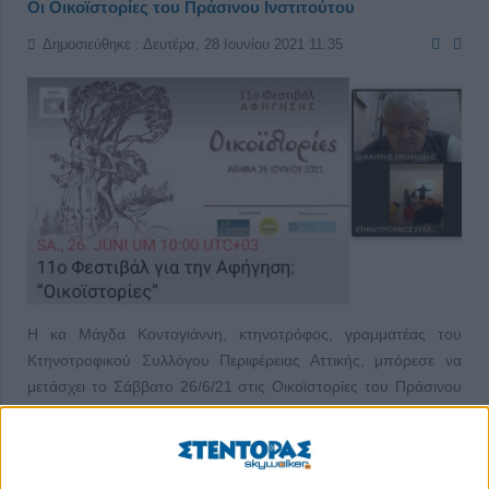
Οι Οικοϊστορίες του Πράσινου Ινστιτούτου
Δημοσιεύθηκε : Δευτέρα, 28 Ιουνίου 2021 11:35
Η κα Μάγδα Κοντογιάννη, κτηνοτρόφος, γραμματέας του
Κτηνοτροφικού Συλλόγου Περιφέρειας Αττικής, μπόρεσε να
μετάσχει το Σάββατο 26/6/21 στις Οικοϊστορίες του Πράσινου
Ινστιτούτου (www.greeninstitute.gr) στον ευχάριστα δροσερό
χώρο του Σεράφειου Κέντρου του Δήμου Αθηναίων, την πιο
ζεστή μέρα του έτους μέχρι σήμερα.