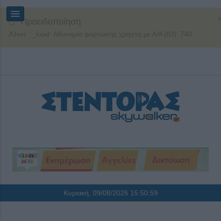
Προειδοποίηση
JUser: :_load: Αδυναμία φόρτωσης χρήστη με Α/Α (ID): 740
Κυριακή, 09/08/2026
15:50:59