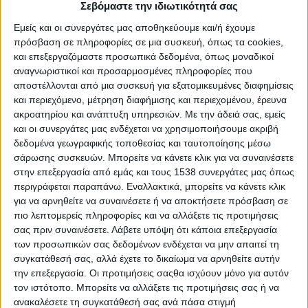
Σεβόμαστε την ιδιωτικότητά σας
Η εξαιρετική προσπάθεια του Κέντρου Μελέτης & Διάδοσης
Εμείς και οι συνεργάτες μας αποθηκεύουμε και/ή έχουμε
Μύθων-Παραμυθιών (
www.e-mythos.eu
) σε συνεργασία με το
πρόσβαση σε πληροφορίες σε μια συσκευή, όπως τα cookies,
Πράσινο Ινστιτούτο δημιούργησαν πάρα πολύ καλές
και επεξεργαζόμαστε προσωπικά δεδομένα, όπως μοναδικοί
προοπτικές για να παρακολουθήσουν παιδιά και ενήλικοι
αναγνωριστικοί και προσαρμοσμένες πληροφορίες που
αφηγήσεις μύθων και παραμυθιών και σύντομες διαδραστικές
αποστέλλονται από μια συσκευή για εξατομικευμένες διαφημίσεις
παρουσιάσεις και συζητήσεις πάνω σε θέματα που αφορούν
και περιεχόμενο, μέτρηση διαφήμισης και περιεχομένου, έρευνα
την οικολογία και τη φύση.
ακροατηρίου και ανάπτυξη υπηρεσιών.
Με την άδειά σας, εμείς
και οι συνεργάτες μας ενδέχεται να χρησιμοποιήσουμε ακριβή
Η κα Κοντογιάννη ενθουσιάστηκε από τις Οικοϊστορίες και
δεδομένα γεωγραφικής τοποθεσίας και ταυτοποίησης μέσω
αξιοποιώντας το Zoom του Κτηνοτροφικού Συλλόγου
σάρωσης συσκευών. Μπορείτε να κάνετε κλικ για να συναινέσετε
Περιφέρειας Αττικής κατάφερε να αναμεταδώσει τμήματα της
στην επεξεργασία από εμάς και τους 1538 συνεργάτες μας όπως
περιγράφεται παραπάνω. Εναλλακτικά, μπορείτε να κάνετε κλικ
εξαιρετικής προσπάθειας. Τα σύγχρονα ψηφιακά μέσα που έχει
για να αρνηθείτε να συναινέσετε ή να αποκτήσετε πρόσβαση σε
στη διάθεσή του ο Κτηνοτροφικός Σύλλογος Περιφέρειας
πιο λεπτομερείς πληροφορίες και να αλλάξετε τις προτιμήσεις
Αττικής με χορηγίες και δωρεές, μεταξύ των οποίων η ΑΜΚΕ
σας πριν συναινέσετε.
Λάβετε υπόψη ότι κάποια επεξεργασία
«Αιγαίας» και το Skywalker-Εργασία στην Ελλάδα, αλλάζουν τις
των προσωπικών σας δεδομένων ενδέχεται να μην απαιτεί τη
δυνατότητες.
συγκατάθεσή σας, αλλά έχετε το δικαίωμα να αρνηθείτε αυτήν
την επεξεργασία. Οι προτιμήσεις σαςθα ισχύουν μόνο για αυτόν
Ο Κτηνοτροφικός Σύλλογος Αττικής έχει πραγματοποιήσει 130
τον ιστότοπο. Μπορείτε να αλλάξετε τις προτιμήσεις σας ή να
δημόσιες διαδικτυακές συζητήσεις την εποχή της πανδημίας
ανακαλέσετε τη συγκατάθεσή σας ανά πάσα στιγμή