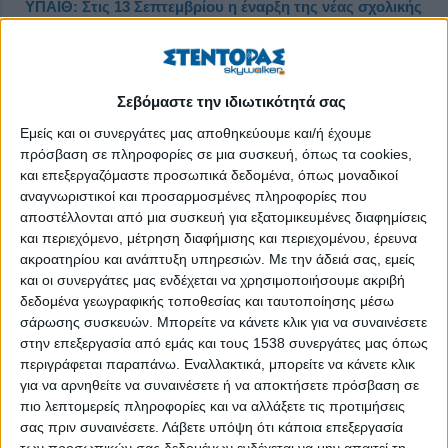
ΥΠΑΙΘ: Στις 13 Σεπτεμβρίου η έναρξη της νέας σχολικής
χρονιάς
Δημοσιεύθηκε : Πέμπτη, 12 Αυγούστου 2021 10:12
Σεβόμαστε την ιδιωτικότητά σας
Εμείς και οι συνεργάτες μας αποθηκεύουμε και/ή έχουμε
πρόσβαση σε πληροφορίες σε μια συσκευή, όπως τα cookies,
και επεξεργαζόμαστε προσωπικά δεδομένα, όπως μοναδικοί
αναγνωριστικοί και προσαρμοσμένες πληροφορίες που
αποστέλλονται από μια συσκευή για εξατομικευμένες διαφημίσεις
και περιεχόμενο, μέτρηση διαφήμισης και περιεχομένου, έρευνα
ακροατηρίου και ανάπτυξη υπηρεσιών.
Με την άδειά σας, εμείς
και οι συνεργάτες μας ενδέχεται να χρησιμοποιήσουμε ακριβή
δεδομένα γεωγραφικής τοποθεσίας και ταυτοποίησης μέσω
σάρωσης συσκευών. Μπορείτε να κάνετε κλικ για να συναινέσετε
στην επεξεργασία από εμάς και τους 1538 συνεργάτες μας όπως
περιγράφεται παραπάνω. Εναλλακτικά, μπορείτε να κάνετε κλικ
για να αρνηθείτε να συναινέσετε ή να αποκτήσετε πρόσβαση σε
Τα σχολεία θα ανοίξουν σε όλη τη χώρα τη Δευτέρα 13
πιο λεπτομερείς πληροφορίες και να αλλάξετε τις προτιμήσεις
Σεπτεμβρίου, ανακοίνωσε το υπουργείο Παιδείας.
σας πριν συναινέσετε.
Λάβετε υπόψη ότι κάποια επεξεργασία