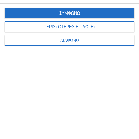
ΣΥΜΦΩΝΩ
Facebook Social Comments
ΠΕΡΙΣΣΟΤΕΡΕΣ ΕΠΙΛΟΓΕΣ
σχολεία
έναρξη
προϋποθέσεις
ΔΙΑΦΩΝΩ
Προηγούμενο
Επόμενο