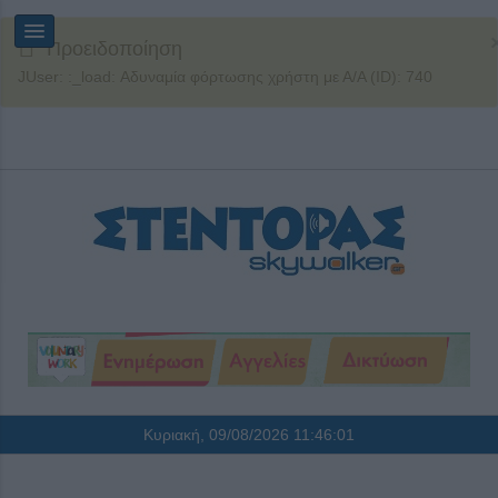
Προειδοποίηση
JUser: :_load: Αδυναμία φόρτωσης χρήστη με Α/Α (ID): 740
Κυριακή, 09/08/2026
11:46:02