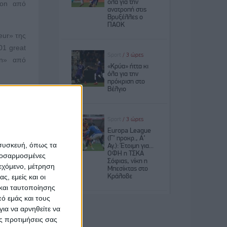
azon από
eur» της
01 great
men» από
e», «K12
δασκαλία
 διεθνών
 συσκευή, όπως τα
2030 των
προσαρμοσμένες
-Keepers
ιεχόμενο, μέτρηση
.Δ.Ε. σε
ς, εμείς και οι
 ειρήνης
και ταυτοποίησης
ης στην
ό εμάς και τους
ια να αρνηθείτε να
ς προτιμήσεις σας