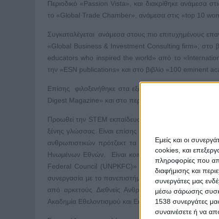
Περιοδικό «Passion Vista», και διακρίθηκε ανάμεσα 
το «Global Trade Chamber», ανάμεσα στις «top 10 w
Συγκαταλέγεται ανάμεσα στους πιο επιτυχημένους επαγγ
«Global Business & Investment Consulting firm», στο
educators who inspired the world» από το «Internatio
την «ESN publications» και στο βιβλίο «100 eminent 
Επίσης φιλοξενήθηκε στα εξώφυλλα των Διεθνών Περι
Digest Magazine» και στο περιοδικό «Ηeidens».
Προωθεί την STEM εκπαίδευση μέσα από πρότζεκτ αστ
ξένης γλώσσας. Είναι επίσης συγγραφέας επιστημονικών
Εμείς και οι συνεργ
ανθρωπιστικών πρότζεκτ τα οποία εστιάζουν στους 
cookies, και επεξε
Ηνωμένων Εθνών. Είναι κοινωνική ακτιβίστρια, πρέσ
πληροφορίες που απο
Federal Council (UNPKFC)» αλλά και της Οικουμενικ
διαφήμισης και περι
συνεργασία με το πανεπιστήμιο του Harvard. Για τα δι
συνεργάτες μας ενδέ
από αρκετούς Διεθνείς Ανθρωπιστικούς Οργανισμού
μέσω σάρωσης συσκευ
1538 συνεργάτες μας
Ακαδημία Εθελοντισμού και Εκπαίδευσης HelpHellas.
συναινέσετε ή να απ