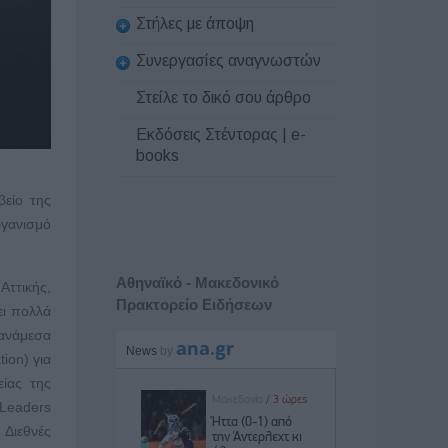
Στήλες με άποψη
Συνεργασίες αναγνωστών
Στείλε το δικό σου άρθρο
Εκδόσεις Στέντορας | e-
books
βείο της
ργανισμό
Αθηναϊκό - Μακεδονικό
ττικής,
Πρακτορείο Ειδήσεων
ει πολλά
 ανάμεσα
ion) για
είας της
 Leaders
 Διεθνές