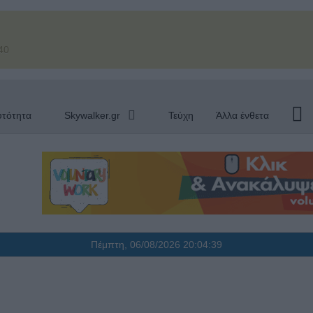
40
υτότητα
Skywalker.gr
Τεύχη
Άλλα ένθετα
Πέμπτη, 06/08/2026
20:04:40