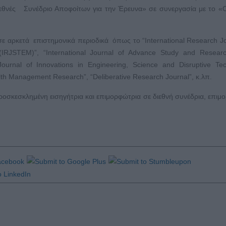
ιεθνές Συνέδριο Αποφοίτων για την Έρευνα» σε συνεργασία με το «
σε αρκετά επιστημονικά περιοδικά όπως το “International Research Jo
(IRJSTEM)”, “International Journal of Advance Study and Resear
 Journal of Innovations in Engineering, Science and Disruptive Te
alth Management Research”, “Deliberative Research Journal”, κ.λπ.
ροσκεσκλημένη εισηγήτρια και επιμορφώτρια σε διεθνή συνέδρια, επιμ