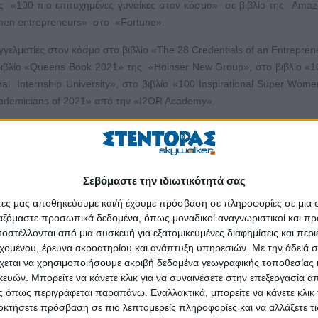
στις «100 πιο επιτυχημένες γυναίκες στον κόσμο» σε βιβλίο της Am
omen entrepreneurs» στο «Fortune».
ελματίες στον κόσμο στο βιβλίο «The 28 Credentials of an Entrepren
 βιβλίο «Queens Book 2021» της «Hoinser New Group», στο βιβλίο «1
nal Internship University», στο βιβλίο «100 Inspirational Super Wo
academicians of 2021» από την «I2OR Academy».
οδικών «Ιnsights/Foresights», «Hoinser News», «Women's Magazin
ρονομίας και φυσικής και συνδυάζει την STEM μεθοδολογία με τη δι
Σεβόμαστε την ιδιωτικότητά σας
 βιβλίων για παιδιά. Είναι δημιουργός και συντονίστρια πολυάριθμων
άτες μας αποθηκεύουμε και/ή έχουμε πρόσβαση σε πληροφορίες σε μια
Στόχους Βιώσιμης Ανάπτυξης που περιγράφονται στην Ατζέντα του 
ργαζόμαστε προσωπικά δεδομένα, όπως μοναδικοί αναγνωριστικοί και 
βειρα της Ειρήνης, Ανώτερη Σύμβουλος στο «United Nations Peace
στέλλονται από μια συσκευή για εξατομικευμένες διαφημίσεις και περ
ής Δελφικής Ένωσης και ανήκει στην πρώτη επιτροπή παιδείας της Ο
εχομένου, έρευνα ακροατηρίου και ανάπτυξη υπηρεσιών.
Με την άδειά σα
εθνή πρότζεκτ της έχει λάβει πολλά ανθρωπιστικά βραβεία και βραβεία
χεται να χρησιμοποιήσουμε ακριβή δεδομένα γεωγραφικής τοποθεσίας 
ς. Πρόσφατα έγινε Διεθνής Πρέσβειρα Εθελοντισμού και Εκπαίδευσ
ών. Μπορείτε να κάνετε κλικ για να συναινέσετε στην επεξεργασία απ
 όπως περιγράφεται παραπάνω. Εναλλακτικά, μπορείτε να κάνετε κλικ γ
οκτήσετε πρόσβαση σε πιο λεπτομερείς πληροφορίες και να αλλάξετε τι