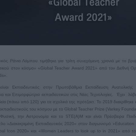
ικός Ράνια Λάμπου τιμήθηκε για τρίτη συνεχόμενη χρονιά με το βρα
τικού στον κόσμο» «Global Teacher Award 2021» από τον Διεθνή Ο
ds».
αι Εκπαιδευτικός στην Πρωτοβάθμια Εκπαίδευση Ανατολικής Α
 και Επιμορφώτρια εκπαιδευτικών στις Νέες Τεχνολογίες. Έχει λάβ
βεία (πάνω από 120) για τα σχολικά της πρότζεκτ. Το 2019 διακρίθηκε
κπαιδευτικούς του κόσμου με το Global Teacher Prize (Varkey Foundat
 Φυσική, την Αστρονομία και το STE(A)M και είναι Πρέσβειρα Παιδ
τλο «Διακεκριμένη Εκπαιδευτικός 2020» στον διαγωνισμό «Education
bal Icon 2020» και «Women Leaders to look up to in 2021» από το