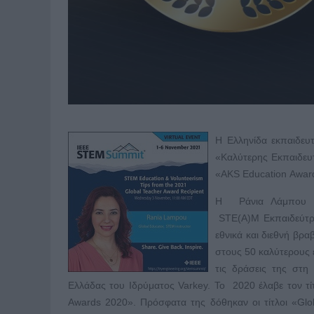
Η Ελληνίδα εκπαιδευτ
«Καλύτερης Εκπαιδευ
«AKS Education Awar
Η Ράνια Λάμπου είν
STE(Α)M Εκπαιδεύτρια
εθνικά και διεθνή βρα
στους 50 καλύτερους ε
τις δράσεις της στη
Ελλάδας του Ιδρύματος Varkey. To 2020 έλαβε τον τί
Awards 2020». Πρόσφατα της δόθηκαν οι τίτλοι «Glo