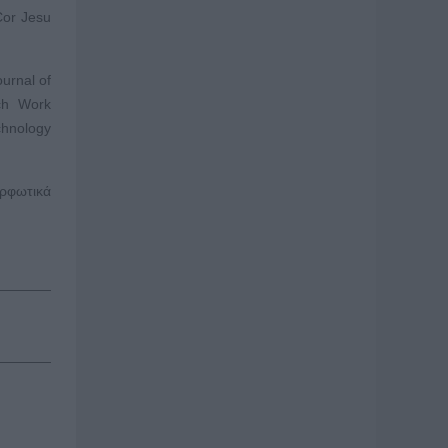
Cor Jesu
urnal of
ch Work
chnology
ορφωτικά