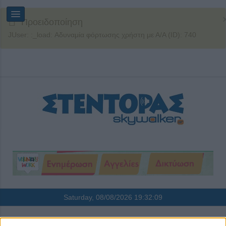
Προειδοποίηση
JUser: :_load: Αδυναμία φόρτωσης χρήστη με Α/Α (ID): 740
Saturday, 08/08/2026
19:32:09