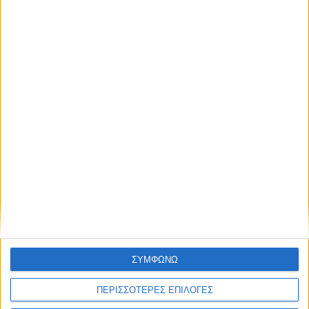
1/3 των θέσεων είναι για Βρέφη και τα 2/3 για νήπια.
ΑΠΕ-ΜΠΕ
Share this post
Facebook Social Comments
αιτήσεις
μετεγγραφές
Δημοτικό Βρεφοκομείο
Προηγούμενο
Επόμενο
ΣΥΜΦΩΝΩ
ΠΕΡΙΣΣΟΤΕΡΕΣ ΕΠΙΛΟΓΕΣ