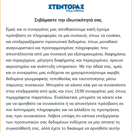
Από σήμερα, 11 Απριλίου, οι εγγραφές στους
βρεφονηπιακούς σταθμούς του δήμου Αθηναίων
Δημοσιεύθηκε : Δευτέρα, 11 Απριλίου 2022 15:25
Σεβόμαστε την ιδιωτικότητά σας
Εμείς και οι συνεργάτες μας αποθηκεύουμε και/ή έχουμε
πρόσβαση σε πληροφορίες σε μια συσκευή, όπως τα cookies,
και επεξεργαζόμαστε προσωπικά δεδομένα, όπως μοναδικοί
αναγνωριστικοί και προσαρμοσμένες πληροφορίες που
αποστέλλονται από μια συσκευή για εξατομικευμένες διαφημίσεις
και περιεχόμενο, μέτρηση διαφήμισης και περιεχομένου, έρευνα
ακροατηρίου και ανάπτυξη υπηρεσιών.
Με την άδειά σας, εμείς
και οι συνεργάτες μας ενδέχεται να χρησιμοποιήσουμε ακριβή
δεδομένα γεωγραφικής τοποθεσίας και ταυτοποίησης μέσω
σάρωσης συσκευών. Μπορείτε να κάνετε κλικ για να συναινέσετε
στην επεξεργασία από εμάς και τους 1538 συνεργάτες μας όπως
περιγράφεται παραπάνω. Εναλλακτικά, μπορείτε να κάνετε κλικ
για να αρνηθείτε να συναινέσετε ή να αποκτήσετε πρόσβαση σε
πιο λεπτομερείς πληροφορίες και να αλλάξετε τις προτιμήσεις
Νωρίτερα, από κάθε άλλη χρονιά, ξεκίνησαν φέτος στο δήμο
σας πριν συναινέσετε.
Λάβετε υπόψη ότι κάποια επεξεργασία
Αθηναίων οι εγγραφές στους βρεφονηπιακούς σταθμούς του
των προσωπικών σας δεδομένων ενδέχεται να μην απαιτεί τη
Δημοτικού Βρεφοκομείου του. Η υποβολή των αιτήσεων
συγκατάθεσή σας, αλλά έχετε το δικαίωμα να αρνηθείτε αυτήν