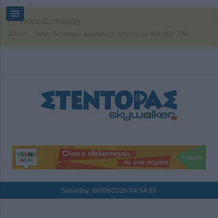
Προειδοποίηση
JUser: :_load: Αδυναμία φόρτωσης χρήστη με Α/Α (ID): 740
Saturday, 08/08/2026
04:54:56