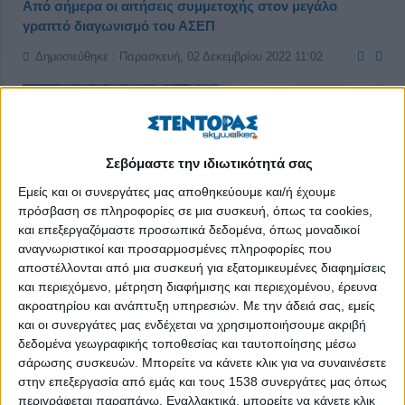
Από σήμερα οι αιτήσεις συμμετοχής στον μεγάλο
γραπτό διαγωνισμό του ΑΣΕΠ
Δημοσιεύθηκε : Παρασκευή, 02 Δεκεμβρίου 2022 11:02
Σεβόμαστε την ιδιωτικότητά σας
Εμείς και οι συνεργάτες μας αποθηκεύουμε και/ή έχουμε
πρόσβαση σε πληροφορίες σε μια συσκευή, όπως τα cookies,
και επεξεργαζόμαστε προσωπικά δεδομένα, όπως μοναδικοί
αναγνωριστικοί και προσαρμοσμένες πληροφορίες που
αποστέλλονται από μια συσκευή για εξατομικευμένες διαφημίσεις
και περιεχόμενο, μέτρηση διαφήμισης και περιεχομένου, έρευνα
ακροατηρίου και ανάπτυξη υπηρεσιών.
Με την άδειά σας, εμείς
και οι συνεργάτες μας ενδέχεται να χρησιμοποιήσουμε ακριβή
δεδομένα γεωγραφικής τοποθεσίας και ταυτοποίησης μέσω
σάρωσης συσκευών. Μπορείτε να κάνετε κλικ για να συναινέσετε
'Αρχισε από σήμερα Παρασκευή η διαδικασία υποβολής
στην επεξεργασία από εμάς και τους 1538 συνεργάτες μας όπως
αιτήσεων για συμμετοχή στον μεγάλο γραπτό διαγωνισμό του
περιγράφεται παραπάνω. Εναλλακτικά, μπορείτε να κάνετε κλικ