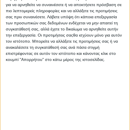
ΑΣΕΠ, που αναμένεται να διεξαχθεί τον Μάρτιο του 2023 για
για να αρνηθείτε να συναινέσετε ή να αποκτήσετε πρόσβαση σε
5.124 μόνιμες θέσεις σε δημόσιους φορείς.
πιο λεπτομερείς πληροφορίες και να αλλάξετε τις προτιμήσεις
σας πριν συναινέσετε.
Λάβετε υπόψη ότι κάποια επεξεργασία
Οι αιτήσεις για την προκήρυξη 2Γ/2022 υποβάλλονται
των προσωπικών σας δεδομένων ενδέχεται να μην απαιτεί τη
ηλεκτρονικά στον διαδικτυακό τόπο του ΑΣΕΠ (www.asep.gr)
συγκατάθεσή σας, αλλά έχετε το δικαίωμα να αρνηθείτε αυτήν
έως και την Τρίτη 20 Δεκεμβρίου 2022, και ώρα 14:00.
την επεξεργασία. Οι προτιμήσεις σαςθα ισχύουν μόνο για αυτόν
τον ιστότοπο. Μπορείτε να αλλάξετε τις προτιμήσεις σας ή να
Οι υποψήφιοι στην ηλεκτρονική τους αίτηση δηλώνουν τα
ανακαλέσετε τη συγκατάθεσή σας ανά πάσα στιγμή
προσόντα τους (τίτλοι σπουδών, άδειες άσκησης
επιστρέφοντας σε αυτόν τον ιστότοπο και κάνοντας κλικ στο
κουμπί "Απορρήτου" στο κάτω μέρος της ιστοσελίδας.
επαγγέλματος ή βεβαιώσεις εγγραφής, πιστοποιητικά), τους
κωδικούς των θέσεων, τους κλάδους/ειδικότητες, καθώς και τα
τυχόν απαιτούμενα πρόσθετα προσόντα.
Τα προσόντα που αναγράφονται στην αίτηση πρέπει να
υφίστανται κατά την ημερομηνία λήξης της προθεσμίας
υποβολής των ηλεκτρονικών αιτήσεων.
Δικαίωμα συμμετοχής στον διαγωνισμό έχουν οι υποψήφιοι
Πανεπιστημιακής και Τεχνολογικής Εκπαίδευσης (ΠΕ και ΤΕ
αντίστοιχα), συμπεριλαμβανομένων των πτυχιούχων με τίτλους