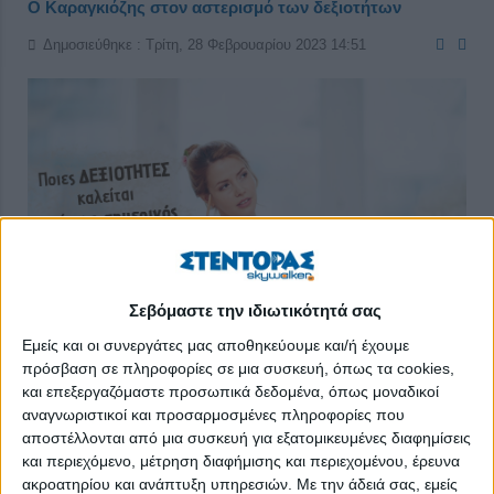
Ο Καραγκιόζης στον αστερισμό των δεξιοτήτων
Δημοσιεύθηκε : Τρίτη, 28 Φεβρουαρίου 2023 14:51
Σεβόμαστε την ιδιωτικότητά σας
Εμείς και οι συνεργάτες μας αποθηκεύουμε και/ή έχουμε
πρόσβαση σε πληροφορίες σε μια συσκευή, όπως τα cookies,
και επεξεργαζόμαστε προσωπικά δεδομένα, όπως μοναδικοί
αναγνωριστικοί και προσαρμοσμένες πληροφορίες που
«Α ρε Θεέ, δεν πιάνει μια βροχή με σκιλς, γιατί είμαι βέρι βέρι
αποστέλλονται από μια συσκευή για εξατομικευμένες διαφημίσεις
χολοσκασμένος!» (
παράφραση από τον «Καραγκιόζη στο
και περιεχόμενο, μέτρηση διαφήμισης και περιεχομένου, έρευνα
διάστημα» του Ευγένιου Σπαθάρη
)
ακροατηρίου και ανάπτυξη υπηρεσιών.
Με την άδειά σας, εμείς