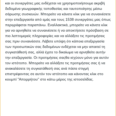
και οι συνεργάτες μας ενδέχεται να χρησιμοποιήσουμε ακριβή
Δεν έχει και άδικο ο συμπαθέστατος λαϊκός μας ήρωας.
δεδομένα γεωγραφικής τοποθεσίας και ταυτοποίησης μέσω
σάρωσης συσκευών. Μπορείτε να κάνετε κλικ για να συναινέσετε
Ζούμε στον αστερισμό των δεξιοτήτων.
στην επεξεργασία από εμάς και τους 1538 συνεργάτες μας όπως
περιγράφεται παραπάνω. Εναλλακτικά, μπορείτε να κάνετε κλικ
Η κριτική σκέψη, η δημιουργικότητα, η συνεργασία, η
για να αρνηθείτε να συναινέσετε ή να αποκτήσετε πρόσβαση σε
επικοινωνία, ο ψηφιακός αλφαβητισμός, ο γραμματισμός στα
πιο λεπτομερείς πληροφορίες και να αλλάξετε τις προτιμήσεις
μέσα, ο τεχνολογικός αλφαβητισμός, η ευελιξία, η ηγεσία, η
σας πριν συναινέσετε.
Λάβετε υπόψη ότι κάποια επεξεργασία
πρωτοβουλία, η παραγωγικότητα και οι κοινωνικές και
των προσωπικών σας δεδομένων ενδέχεται να μην απαιτεί τη
συναισθηματικές δεξιότητες είναι ορισμένες από τις δεξιότητες
συγκατάθεσή σας, αλλά έχετε το δικαίωμα να αρνηθείτε αυτήν
την επεξεργασία. Οι προτιμήσεις σαςθα ισχύουν μόνο για αυτόν
που καλείται να έχει ο σημερινός εργαζόμενος.
τον ιστότοπο. Μπορείτε να αλλάξετε τις προτιμήσεις σας ή να
Και εκεί που καλούμαστε να ξεμπερδέψουμε το κουβάρι στον
ανακαλέσετε τη συγκατάθεσή σας ανά πάσα στιγμή
επιστρέφοντας σε αυτόν τον ιστότοπο και κάνοντας κλικ στο
έφηβο και μελλοντικό εργαζόμενο αλλά και στους νυν
κουμπί "Απορρήτου" στο κάτω μέρος της ιστοσελίδας.
εργαζόμενους, εκεί το μπερδεύουμε κι άλλο.
Καθημερινά κατακλυζόμαστε από δηλώσεις του τύπου «ποιες
δεξιότητες αναζητούν οι εργοδότες», «ποιες δεξιότητες πρέπει
να έχει κάποιος απαραίτητα στο βιογραφικό του», «ποιο το
προφίλ του σύγχρονου εργαζόμενου» κ.λπ. κ.λπ.