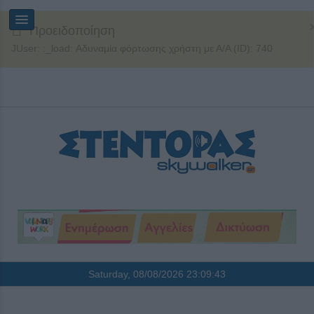
Προειδοποίηση
JUser: :_load: Αδυναμία φόρτωσης χρήστη με Α/Α (ID): 740
Saturday, 08/08/2026
23:09:43