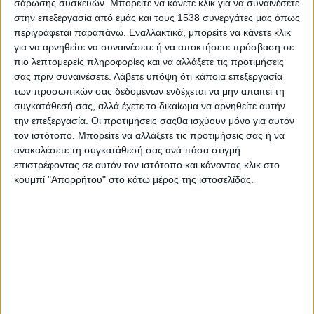
σάρωσης συσκευών. Μπορείτε να κάνετε κλικ για να συναινέσετε
καθηγητές. Ειδικά για τα παιδιά της Γ' Λυκείου, υπομονή,
στην επεξεργασία από εμάς και τους 1538 συνεργάτες μας όπως
ψυχραιμία και αντοχή. Για αυτά τα παιδιά είναι ο τελευταίος
περιγράφεται παραπάνω. Εναλλακτικά, μπορείτε να κάνετε κλικ
αγιασμός, το τελευταίο κουδούνι της εφηβείας.
για να αρνηθείτε να συναινέσετε ή να αποκτήσετε πρόσβαση σε
πιο λεπτομερείς πληροφορίες και να αλλάξετε τις προτιμήσεις
Αυτό το τελευταίο κουδούνι δεν έχει τίποτα από το γκλίτερ, τα
σας πριν συναινέσετε.
Λάβετε υπόψη ότι κάποια επεξεργασία
δάκρυα και το τράβηγμα της φούστας της πρώτης φοράς. Το
των προσωπικών σας δεδομένων ενδέχεται να μην απαιτεί τη
τελευταίο κουδούνι δεν έχει την κυριακάτικη παράκληση του
συγκατάθεσή σας, αλλά έχετε το δικαίωμα να αρνηθείτε αυτήν
γυμνασίου «άσε με να σε πάω εγώ στον αγιασμό». Το
την επεξεργασία. Οι προτιμήσεις σαςθα ισχύουν μόνο για αυτόν
τον ιστότοπο. Μπορείτε να αλλάξετε τις προτιμήσεις σας ή να
τελευταίο κουδούνι δείχνει αδιάφορο και βαρετό, είναι σκληρό
ανακαλέσετε τη συγκατάθεσή σας ανά πάσα στιγμή
και σιωπηλό. Είναι ένα αδηφάγο «on your marks, get set» που
επιστρέφοντας σε αυτόν τον ιστότοπο και κάνοντας κλικ στο
θα καταπιεί γιορτές, χαρές, διακοπές και οικογενειακή γαλήνη.
κουμπί "Απορρήτου" στο κάτω μέρος της ιστοσελίδας.
Θα αμφισβητήσει ό,τι χτίστηκε τόσα χρόνια, θα μεταμορφώσει
τους Waltons σε οικογένεια Adams. Θα αφήσει απλήρωτους
λογαριασμούς για να γίνουν κάποια έκτακτα ιδιαίτερα.
(
Δυσκολεύεται στην περίληψη
…) Θα έχει προσαρμοσμένα
διαιτολόγια, φρεσκοστυμμένους χυμούς, τόνους βαλεριάνας,
δεκάδες δρομολόγια, νεύρα και πόνο στο στομάχι. Πολύ πόνο
στο στομάχι και στην καρδιά.