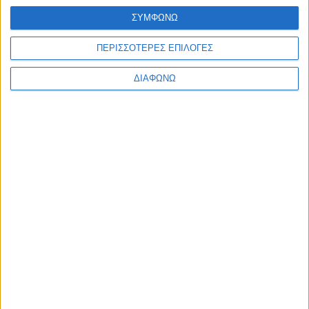
τελευταία σχολική χρονιά. Ας επιστρέφουν ανεμπόδιστα, με
ΣΥΜΦΩΝΩ
τρυφερότητα, χωρίς πόνο και χωρίς δεκάδες «αν».
ΠΕΡΙΣΣΟΤΕΡΕΣ ΕΠΙΛΟΓΕΣ
Καλή αρχή, καλή σχολική χρονιά! Πανελλαδικές είναι, θα
περάσουν!
ΔΙΑΦΩΝΩ
Γράφει η
Αλεξάνδρα Ιωάννου Φυτά
Σύμβουλος Σταδιοδρομίας της
About Career
Share this post