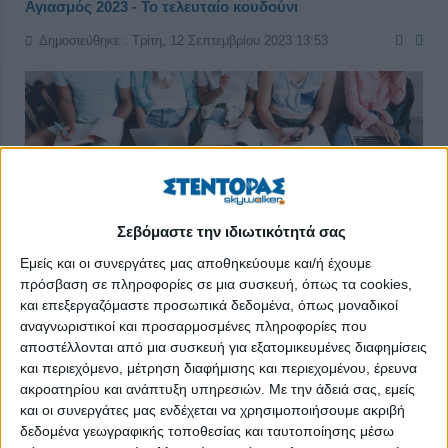
Αγιασμός 2023 - Το τελευταίο κουδούνι
Δημοσιεύθηκε : Τρίτη, 12 Σεπτεμβρίου 2023 13:53
Σεβόμαστε την ιδιωτικότητά σας
Εμείς και οι συνεργάτες μας αποθηκεύουμε και/ή έχουμε
πρόσβαση σε πληροφορίες σε μια συσκευή, όπως τα cookies,
και επεξεργαζόμαστε προσωπικά δεδομένα, όπως μοναδικοί
αναγνωριστικοί και προσαρμοσμένες πληροφορίες που
αποστέλλονται από μια συσκευή για εξατομικευμένες διαφημίσεις
και περιεχόμενο, μέτρηση διαφήμισης και περιεχομένου, έρευνα
Με τη σκέψη μας σε όλα τα παιδιά που σήμερα δεν μπορούν
ακροατηρίου και ανάπτυξη υπηρεσιών.
Με την άδειά σας, εμείς
και οι συνεργάτες μας ενδέχεται να χρησιμοποιήσουμε ακριβή
να έχουν την κανονικότητα των υπολοίπων, ευχόμαστε καλή
δεδομένα γεωγραφικής τοποθεσίας και ταυτοποίησης μέσω
αρχή σε όλη την εκπαιδευτική κοινότητα, σε μαθητές, γονείς και