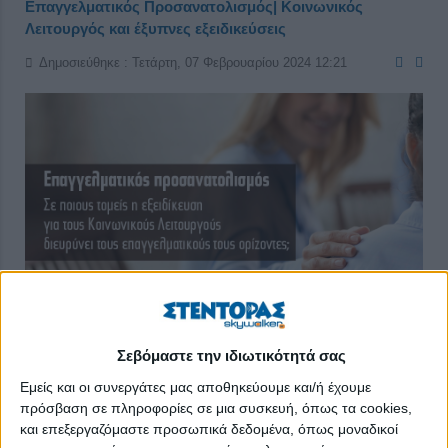
Επαγγελματικός Προσανατολισμός| Κοινωνικός
Λειτουργός και έξυπνες εξειδικεύσεις
Δημοσιεύθηκε : Τετάρτη, 07 Φεβρουαρίου 2024 12:21
Σεβόμαστε την ιδιωτικότητά σας
Εμείς και οι συνεργάτες μας αποθηκεύουμε και/ή έχουμε
Διαχρονικά, οι επιλογές σπουδών που προσφέρονται στους
πρόσβαση σε πληροφορίες σε μια συσκευή, όπως τα cookies,
και επεξεργαζόμαστε προσωπικά δεδομένα, όπως μοναδικοί
ου
φοιτητές του 1
Επιστημονικού Πεδίου, συνδέονται με την