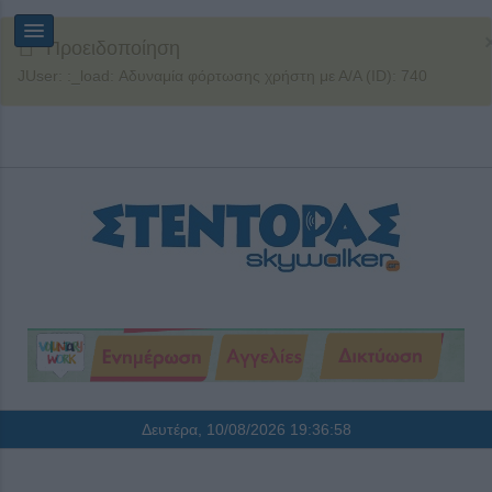
Προειδοποίηση
JUser: :_load: Αδυναμία φόρτωσης χρήστη με Α/Α (ID): 740
Δευτέρα, 10/08/2026
19:36:58