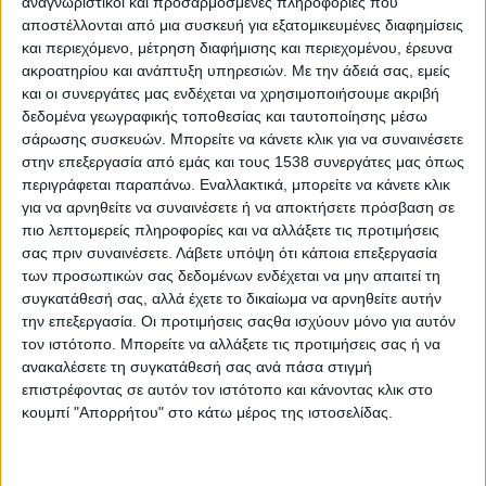
αναγνωριστικοί και προσαρμοσμένες πληροφορίες που
εκπαίδευση αλλά και με τη μελέτη του ανθρώπου και της
αποστέλλονται από μια συσκευή για εξατομικευμένες διαφημίσεις
γενικής συμπεριφοράς του. Σε μια εποχή που τα κοινωνικά
και περιεχόμενο, μέτρηση διαφήμισης και περιεχομένου, έρευνα
προβλήματα αλλά και οι δύσκολες προκλήσεις που
ακροατηρίου και ανάπτυξη υπηρεσιών.
Με την άδειά σας, εμείς
αντιμετωπίζουν οι άνθρωποι αυξάνονται συνεχώς,
και οι συνεργάτες μας ενδέχεται να χρησιμοποιήσουμε ακριβή
παρατηρείται μια έντονη στροφή των νέων στην
Κοινωνική
δεδομένα γεωγραφικής τοποθεσίας και ταυτοποίησης μέσω
Εργασία
και το επάγγελμα του
Κοινωνικού Λειτουργού
.
σάρωσης συσκευών. Μπορείτε να κάνετε κλικ για να συναινέσετε
στην επεξεργασία από εμάς και τους 1538 συνεργάτες μας όπως
Η Κοινωνική Εργασία βασίζεται στις αρχές της κοινωνικής
περιγράφεται παραπάνω. Εναλλακτικά, μπορείτε να κάνετε κλικ
δικαιοσύνης και αλλαγής, των ανθρωπίνων δικαιωμάτων, της
για να αρνηθείτε να συναινέσετε ή να αποκτήσετε πρόσβαση σε
πιο λεπτομερείς πληροφορίες και να αλλάξετε τις προτιμήσεις
ανάπτυξης, της ενδυνάμωσης και στοχεύει στην πρόληψη και
σας πριν συναινέσετε.
Λάβετε υπόψη ότι κάποια επεξεργασία
αντιμετώπιση των ανθρώπινων προβλημάτων. Πέρα από την
των προσωπικών σας δεδομένων ενδέχεται να μην απαιτεί τη
υποστήριξη, οι κοινωνικοί λειτουργοί βοηθούν τους
συγκατάθεσή σας, αλλά έχετε το δικαίωμα να αρνηθείτε αυτήν
ανθρώπους να αναπτύξουν νέες δεξιότητες ή να βελτιώσουν
την επεξεργασία. Οι προτιμήσεις σαςθα ισχύουν μόνο για αυτόν
υπάρχουσες, ενθαρρύνοντας τους να υιοθετήσουν μία πιο
τον ιστότοπο. Μπορείτε να αλλάξετε τις προτιμήσεις σας ή να
θετική νοοτροπία και στάση απέναντι στη ζωή. Πάρα πολλοί
ανακαλέσετε τη συγκατάθεσή σας ανά πάσα στιγμή
θεωρούν πως ο κοινωνικός λειτουργός είναι και ψυχολόγος
επιστρέφοντας σε αυτόν τον ιστότοπο και κάνοντας κλικ στο
κουμπί "Απορρήτου" στο κάτω μέρος της ιστοσελίδας.
καθώς και οι δύο ειδικότητες γνωρίζουν τις βασικές αρχές του
τομέα της ψυχολογίας και έχουν πολλά κοινά πεδία δράσης. Η
αλήθεια όμως είναι πως δεν ισχύει κάτι τέτοιο καθώς από τη