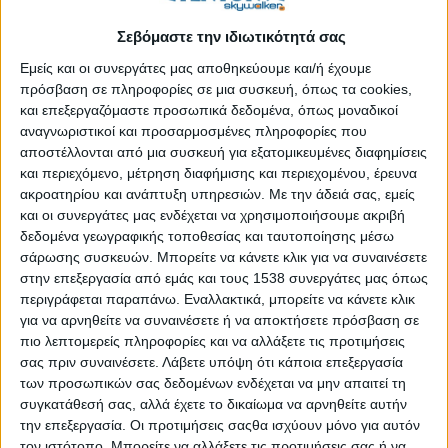
υποψηφίων για τις Δημόσιες Σχολές Ανώτερης Επαγγελματικής
Κατάρτισης (ΣΑΕΚ) από το υπουργείο Παιδείας και
Σεβόμαστε την ιδιωτικότητά σας
Θρησκευμάτων, οι επιτυχόντες υποψήφιοι στις ΣΑΕΚ της
Εμείς και οι συνεργάτες μας αποθηκεύουμε και/ή έχουμε
Δημόσιας Υπηρεσίας Απασχόλησης (ΔΥΠΑ), που υπέβαλαν
πρόσβαση σε πληροφορίες σε μια συσκευή, όπως τα cookies,
παράλληλο μηχανογραφικό, καλούνται να προσέλθουν στη
και επεξεργαζόμαστε προσωπικά δεδομένα, όπως μοναδικοί
ΣΑΕΚ επιτυχίας τους από τη Δευτέρα, 2 Σεπτεμβρίου έως και
αναγνωριστικοί και προσαρμοσμένες πληροφορίες που
την Παρασκευή, 13 Σεπτεμβρίου 2024, από τις 9:00 έως τις
αποστέλλονται από μια συσκευή για εξατομικευμένες διαφημίσεις
και περιεχόμενο, μέτρηση διαφήμισης και περιεχομένου, έρευνα
14:00, για να υποβάλουν αίτηση εγγραφής.
ακροατηρίου και ανάπτυξη υπηρεσιών.
Με την άδειά σας, εμείς
Όσοι επιτυχόντες υποψήφιοι δεν προσέλθουν εντός της
και οι συνεργάτες μας ενδέχεται να χρησιμοποιήσουμε ακριβή
δεδομένα γεωγραφικής τοποθεσίας και ταυτοποίησης μέσω
προθεσμίας, αυτόματα θα θεωρηθούν ότι δεν επιθυμούν να
σάρωσης συσκευών. Μπορείτε να κάνετε κλικ για να συναινέσετε
εγγραφούν.
στην επεξεργασία από εμάς και τους 1538 συνεργάτες μας όπως
περιγράφεται παραπάνω. Εναλλακτικά, μπορείτε να κάνετε κλικ
Στοιχεία επικοινωνίας των ΣΑΕΚ της ΔΥΠΑ οι ενδιαφερόμενοι θα
για να αρνηθείτε να συναινέσετε ή να αποκτήσετε πρόσβαση σε
βρουν στις παρακάτω διευθύνσεις:
πιο λεπτομερείς πληροφορίες και να αλλάξετε τις προτιμήσεις
σας πριν συναινέσετε.
Λάβετε υπόψη ότι κάποια επεξεργασία
https://www.dypa.gov.gr/iek-oaed-arkhiki-epaghghelmatiki-
των προσωπικών σας δεδομένων ενδέχεται να μην απαιτεί τη
katartisi
συγκατάθεσή σας, αλλά έχετε το δικαίωμα να αρνηθείτε αυτήν
την επεξεργασία. Οι προτιμήσεις σαςθα ισχύουν μόνο για αυτόν
https://michanografiko-diek.it.minedu.gov.gr/site/contact
τον ιστότοπο. Μπορείτε να αλλάξετε τις προτιμήσεις σας ή να