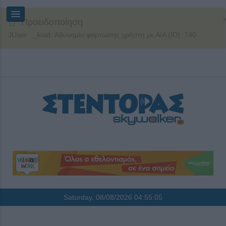
Προειδοποίηση
JUser: :_load: Αδυναμία φόρτωσης χρήστη με Α/Α (ID): 740
Saturday, 08/08/2026
04:55:05