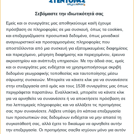
Για πολλούς, είναι η πύλη προς την ανώτερη εκπαίδευση, η
Σεβόμαστε την ιδιωτικότητά σας
εκπλήρωση των επιθυμιών και η αρχή της επαγγελματικής
σταδιοδρομίας.
Εμείς και οι συνεργάτες μας αποθηκεύουμε και/ή έχουμε
πρόσβαση σε πληροφορίες σε μια συσκευή, όπως τα cookies,
Ωστόσο, η διαδικασία προετοιμασίας είναι συχνά συνοδευμένη
και επεξεργαζόμαστε προσωπικά δεδομένα, όπως μοναδικοί
από έντονο άγχος, αβεβαιότητα και πίεση.
αναγνωριστικοί και προσαρμοσμένες πληροφορίες που
αποστέλλονται από μια συσκευή για εξατομικευμένες διαφημίσεις
Σε αυτό το πλαίσιο, η επανάληψη αναδεικνύεται ως ο πιο
και περιεχόμενο, μέτρηση διαφήμισης και περιεχομένου, έρευνα
κρίσιμος παράγοντας όχι μόνο για την επίτευξη υψηλής
ακροατηρίου και ανάπτυξη υπηρεσιών.
Με την άδειά σας, εμείς
βαθμολογίας, αλλά και για τη διαχείριση του στρες. Αλλά πόσο
και οι συνεργάτες μας ενδέχεται να χρησιμοποιήσουμε ακριβή
δεδομένα γεωγραφικής τοποθεσίας και ταυτοποίησης μέσω
καθοριστική είναι η επανάληψη; Και πώς μπορούν οι μαθητές
σάρωσης συσκευών. Μπορείτε να κάνετε κλικ για να συναινέσετε
να την αξιοποιήσουν με έξυπνους τρόπους, ώστε να
στην επεξεργασία από εμάς και τους 1538 συνεργάτες μας όπως
μεγιστοποιήσουν τα αποτελέσματά τους;
περιγράφεται παραπάνω. Εναλλακτικά, μπορείτε να κάνετε κλικ
για να αρνηθείτε να συναινέσετε ή να αποκτήσετε πρόσβαση σε
Η επανάληψη ως βασικό στοιχείο επιστημονικής
πιο λεπτομερείς πληροφορίες και να αλλάξετε τις προτιμήσεις
μάθησης
σας πριν συναινέσετε.
Λάβετε υπόψη ότι κάποια επεξεργασία
των προσωπικών σας δεδομένων ενδέχεται να μην απαιτεί τη
Η επανάληψη δεν είναι απλώς μια ρουτίνα μάθησης, είναι μια
συγκατάθεσή σας, αλλά έχετε το δικαίωμα να αρνηθείτε αυτήν
επιστημονικά τεκμηριωμένη διαδικασία που ενισχύει τη
την επεξεργασία. Οι προτιμήσεις σαςθα ισχύουν μόνο για αυτόν
μακροπρόθεσμη απομνημόνευση. Σύμφωνα με την «καμπύλη