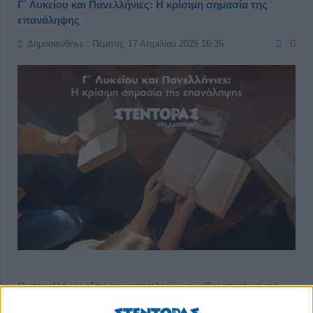
Γ΄ Λυκείου και Πανελλήνιες: Η κρίσιμη σημασία της
επανάληψης
Δημοσιεύθηκε : Πέμπτη, 17 Απριλίου 2025 16:35
Οι πανελλήνιες εξετάσεις αποτελούν μια καθοριστική καμπή
στη ζωή των μαθητών της Γ΄ Λυκείου.