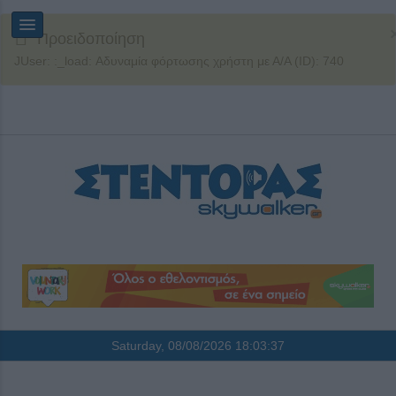
Προειδοποίηση
JUser: :_load: Αδυναμία φόρτωσης χρήστη με Α/Α (ID): 740
Saturday, 08/08/2026
18:03:37