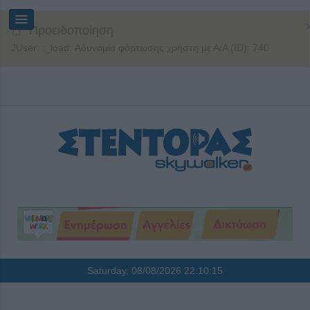
Προειδοποίηση
JUser: :_load: Αδυναμία φόρτωσης χρήστη με Α/Α (ID): 740
Saturday, 08/08/2026
22:10:16