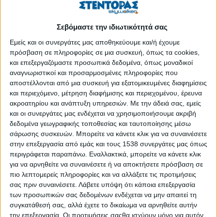
πτυχές του μέτρου όσο και τις προκλήσεις, με στόχο την
προώθηση μιας καλύτερης προσέγγισης στην εκπαίδευση.
Σεβόμαστε την ιδιωτικότητά σας
Εισαγωγή
Εμείς και οι συνεργάτες μας αποθηκεύουμε και/ή έχουμε
πρόσβαση σε πληροφορίες σε μια συσκευή, όπως τα cookies,
Το εκπαιδευτικό σύστημα, ως κοινωνικός θεσμός, έχει την
και επεξεργαζόμαστε προσωπικά δεδομένα, όπως μοναδικοί
υποχρέωση να διασφαλίζει ισότιμες ευκαιρίες για όλους τους
αναγνωριστικοί και προσαρμοσμένες πληροφορίες που
μαθητές, ανεξαρτήτως κοινωνικών, οικονομικών ή
αποστέλλονται από μια συσκευή για εξατομικευμένες διαφημίσεις
υγειονομικών παραγόντων.
και περιεχόμενο, μέτρηση διαφήμισης και περιεχομένου, έρευνα
ακροατηρίου και ανάπτυξη υπηρεσιών.
Με την άδειά σας, εμείς
Στην Ελλάδα, ένα σημαντικό μέτρο συμπαράστασης για
και οι συνεργάτες μας ενδέχεται να χρησιμοποιήσουμε ακριβή
μαθητές με σοβαρά προβλήματα υγείας είναι η δυνατότητα να
δεδομένα γεωγραφικής τοποθεσίας και ταυτοποίησης μέσω
επιλέγουν οποιαδήποτε σχολή θέλουν στις Πανελλαδικές
σάρωσης συσκευών. Μπορείτε να κάνετε κλικ για να συναινέσετε
Εξετάσεις, ανεξάρτητα από το επιστημονικό πεδίο που είχαν
στην επεξεργασία από εμάς και τους 1538 συνεργάτες μας όπως
αρχικά επιλέξει, με βάση τη βαθμολογία τους στο λύκειο.
περιγράφεται παραπάνω. Εναλλακτικά, μπορείτε να κάνετε κλικ
για να αρνηθείτε να συναινέσετε ή να αποκτήσετε πρόσβαση σε
Αυτό το δικαίωμα αφορά το
5% των υποψηφίων
και αποτελεί
πιο λεπτομερείς πληροφορίες και να αλλάξετε τις προτιμήσεις
μια πράξη δικαιοσύνης, που αναγνωρίζει τις προκλήσεις που
σας πριν συναινέσετε.
Λάβετε υπόψη ότι κάποια επεξεργασία
των προσωπικών σας δεδομένων ενδέχεται να μην απαιτεί τη
αντιμετωπίζουν αυτοί οι μαθητές. Ωστόσο, όπως κάθε πολιτική
συγκατάθεσή σας, αλλά έχετε το δικαίωμα να αρνηθείτε αυτήν
που εμπεριέχει παροχές, κρύβει και κινδύνους.
την επεξεργασία. Οι προτιμήσεις σαςθα ισχύουν μόνο για αυτόν