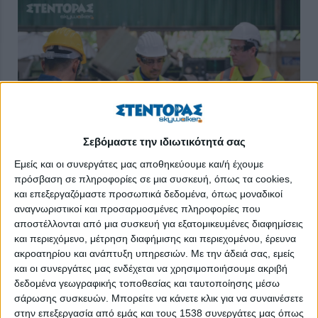
Σεβόμαστε την ιδιωτικότητά σας
Εμείς και οι συνεργάτες μας αποθηκεύουμε και/ή έχουμε
πρόσβαση σε πληροφορίες σε μια συσκευή, όπως τα cookies,
Τεχνικά επαγγέλματα: είναι η νέα τάση στην αγορά
και επεξεργαζόμαστε προσωπικά δεδομένα, όπως μοναδικοί
εργασίας;
αναγνωριστικοί και προσαρμοσμένες πληροφορίες που
Γιατί αυξάνεται η ζήτηση για τεχνικά επαγγέλματα;
αποστέλλονται από μια συσκευή για εξατομικευμένες διαφημίσεις
και περιεχόμενο, μέτρηση διαφήμισης και περιεχομένου, έρευνα
Η αγορά εργασίας στην Ελλάδα φαίνεται να αλλάζει
ακροατηρίου και ανάπτυξη υπηρεσιών.
Με την άδειά σας, εμείς
κατεύθυνση, με ολοένα και μεγαλύτερη έμφαση στα τεχνικά
επαγγέλματα και στις πρακτικές δεξιότητες.
και οι συνεργάτες μας ενδέχεται να χρησιμοποιήσουμε ακριβή
δεδομένα γεωγραφικής τοποθεσίας και ταυτοποίησης μέσω
Η ενίσχυση επενδύσεων σε τομείς όπως οι
κατασκευές
, η
σάρωσης συσκευών. Μπορείτε να κάνετε κλικ για να συναινέσετε
ενέργεια
και η
βιομηχανία
αυξάνει σημαντικά τη ζήτηση για
τεχνικές ειδικότητες, την ώρα που πολλές επιχειρήσεις
στην επεξεργασία από εμάς και τους 1538 συνεργάτες μας όπως