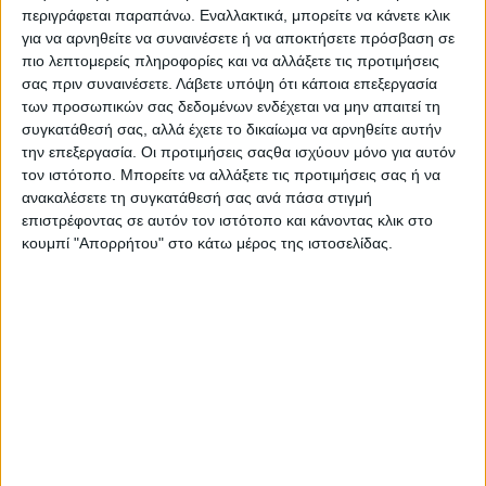
δυσκολεύονται να βρουν κατάλληλα καταρτισμένο προσωπικό.
περιγράφεται παραπάνω. Εναλλακτικά, μπορείτε να κάνετε κλικ
για να αρνηθείτε να συναινέσετε ή να αποκτήσετε πρόσβαση σε
Το παραδοσιακό μοντέλο που συνέδεε την επαγγελματική
επιτυχία σχεδόν αποκλειστικά με ένα πανεπιστημιακό πτυχίο
πιο λεπτομερείς πληροφορίες και να αλλάξετε τις προτιμήσεις
φαίνεται να υποχωρεί.
σας πριν συναινέσετε.
Λάβετε υπόψη ότι κάποια επεξεργασία
των προσωπικών σας δεδομένων ενδέχεται να μην απαιτεί τη
Στη θέση του αναδεικνύεται μια πιο πρακτική προσέγγιση,
όπου οι
τεχνικές δεξιότητες
, η
εξειδίκευση
και η
άμεση
συγκατάθεσή σας, αλλά έχετε το δικαίωμα να αρνηθείτε αυτήν
σύνδεση με τις ανάγκες της παραγωγής
αποκτούν
την επεξεργασία. Οι προτιμήσεις σαςθα ισχύουν μόνο για αυτόν
μεγαλύτερη αξία.
τον ιστότοπο. Μπορείτε να αλλάξετε τις προτιμήσεις σας ή να
Σε αρκετές περιπτώσεις, οι τεχνικές θέσεις προσφέρουν όχι
ανακαλέσετε τη συγκατάθεσή σας ανά πάσα στιγμή
μόνο αυξημένη ζήτηση αλλά και καλύτερες αμοιβές ή
επιστρέφοντας σε αυτόν τον ιστότοπο και κάνοντας κλικ στο
μεγαλύτερη εργασιακή σταθερότητα από ορισμένα
κουμπί "Απορρήτου" στο κάτω μέρος της ιστοσελίδας.
επαγγέλματα γραφείου.
Σημαντικό ρόλο σε αυτή τη μεταβολή παίζει και το
reshoring
της παραγωγής
, δηλαδή η επιστροφή παραγωγικών
δραστηριοτήτων πιο κοντά στις εγχώριες ή ευρωπαϊκές
αγορές. Η τάση αυτή ενισχύει την ανάγκη για εργαζομένους με
τεχνική κατάρτιση, πρακτική εμπειρία και δυνατότητα άμεσης
ένταξης σε απαιτητικά εργασιακά περιβάλλοντα.
Παράλληλα, αναδεικνύεται η ανάγκη αναβάθμισης της
επαγγελματικής εκπαίδευσης και κατάρτισης. Πρωτοβουλίες
όπως η
Τεχνική Ακαδημία ΣΕΒ
και το
Εκπαιδευτικό Κέντρο
ΑΔΜΗΕ
δείχνουν ότι η αγορά ζητά προγράμματα που
σχεδιάζονται σε συνεργασία με τις επιχειρήσεις, δίνουν έμφαση