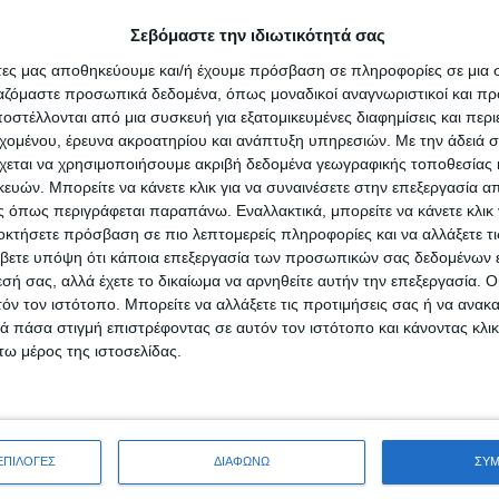
Σεβόμαστε την ιδιωτικότητά σας
α σου; Θέλεις να αποκτήσεις διεθνή εμπειρία και να σπουδάσεις στο εξ
άτες μας αποθηκεύουμε και/ή έχουμε πρόσβαση σε πληροφορίες σε μια
ευκαιρίες που δημιουργούνται για σένα στον κόσμο των MBA και των
ργαζόμαστε προσωπικά δεδομένα, όπως μοναδικοί αναγνωριστικοί και 
στέλλονται από μια συσκευή για εξατομικευμένες διαφημίσεις και περ
εχομένου, έρευνα ακροατηρίου και ανάπτυξη υπηρεσιών.
Με την άδειά σα
» σου προσφέρουν την ευκαιρία να συζητήσεις προσωπικά με κορυφαίε
χεται να χρησιμοποιήσουμε ακριβή δεδομένα γεωγραφικής τοποθεσίας 
ία πάντα από την άνεση του σπιτιού σου.
ών. Μπορείτε να κάνετε κλικ για να συναινέσετε στην επεξεργασία απ
 όπως περιγράφεται παραπάνω. Εναλλακτικά, μπορείτε να κάνετε κλικ γ
κδηλώσεις;
οκτήσετε πρόσβαση σε πιο λεπτομερείς πληροφορίες και να αλλάξετε τι
βετε υπόψη ότι κάποια επεξεργασία των προσωπικών σας δεδομένων ε
ο με εκπροσώπους εισαγωγής σε Master ή MBA από τα IE Business
εσή σας, αλλά έχετε το δικαίωμα να αρνηθείτε αυτήν την επεξεργασία. 
κόμα σχολές.
τόν τον ιστότοπο. Μπορείτε να αλλάξετε τις προτιμήσεις σας ή να ανακα
δικό εκπαιδευτικό σύμβουλο προκειμένου να σε βοηθήσει να βρεις 
 πάσα στιγμή επιστρέφοντας σε αυτόν τον ιστότοπο και κάνοντας κλι
ω μέρος της ιστοσελίδας.
ς εκπαιδευτικές εγκαταστάσεις της σχολής της επιλογής σου σε χρόνο π
ΕΠΙΛΟΓΕΣ
ΔΙΑΦΩΝΩ
ΣΥ
ν επιχειρήσεων και της διοίκησης.