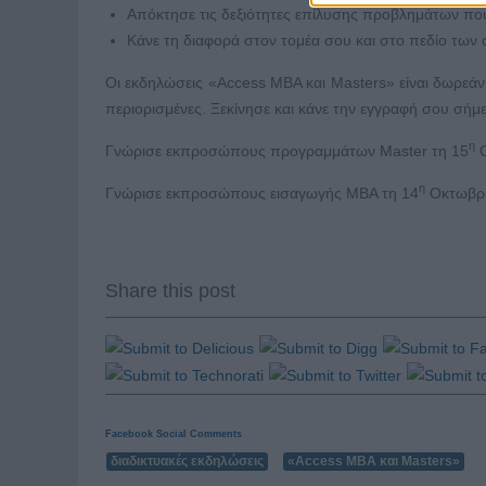
Απόκτησε τις δεξιότητες επίλυσης προβλημάτων που
Κάνε τη διαφορά στον τομέα σου και στο πεδίο τω
Οι εκδηλώσεις «Access MBA και Masters» είναι δωρεά
περιορισμένες. Ξεκίνησε και κάνε την εγγραφή σου σήμ
η
Γνώρισε εκπροσώπους προγραμμάτων Master τη 15
Ο
η
Γνώρισε εκπροσώπους εισαγωγής MBA τη 14
Οκτωβρί
Share this post
Facebook Social Comments
διαδικτυακές εκδηλώσεις
«Access MBA και Masters»