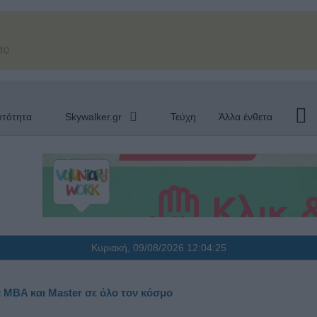
40
υτότητα
Skywalker.gr
Τεύχη
Άλλα ένθετα
Κυριακή, 09/08/2026
12:04:26
 MBA και Master σε όλο τον κόσμο