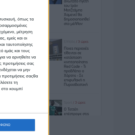
ωτερικό;
 συσκευή, όπως τα
 πτυχίων
προσαρμοσμένες
ιεχόμενο, μέτρηση
ς, εμείς και οι
ς σχολές
και ταυτοποίησης
ό εμάς και τους
ια να αρνηθείτε να
ς προτιμήσεις σας
νδέχεται να μην
 School,
Οι προτιμήσεις σαςθα
λέσετε τη
το σωστό
κ στο κουμπί
ου θα σε
ΜΦΩΝΩ