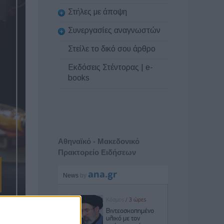
Στήλες με άποψη
Συνεργασίες αναγνωστών
Στείλε το δικό σου άρθρο
Εκδόσεις Στέντορας | e-
books
Αθηναϊκό - Μακεδονικό
Πρακτορείο Ειδήσεων