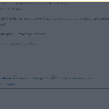
 εκτιμούν οι εργοδότες σου σε όλο τον κόσμο.
ν σπουδών σου.
ν αλλά οι θέσεις των συναντήσεων με εκπροσώπους σχολών επιχειρήσε
ερα!
κτωβρίου υπογράφοντας
εδώ.
ου υπογράφοντας
εδώ
.