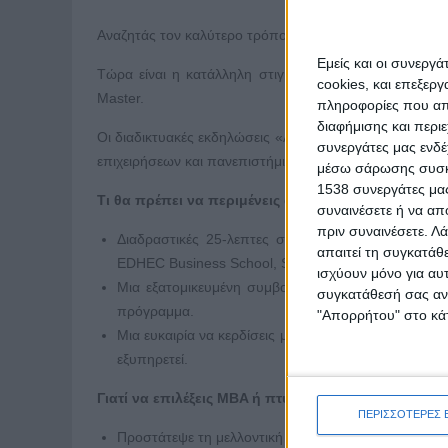
Αναζητάς τον καλύτερο τρόπο να επεκτείνεις την καριέρ
Εμείς και οι συνεργ
Τώρα είναι η κατάλληλη στιγμή να ανακαλύψεις τις 
cookies, και επεξε
Master.
πληροφορίες που απο
διαφήμισης και περι
Οι διαδικτυακές εκδηλώσεις «Access MBA και Masters
συνεργάτες μας ενδέ
επιχειρήσεων και πανεπιστήμια σε ΗΠΑ, Ευρώπη και Ασ
μέσω σάρωσης συσκευ
1538 συνεργάτες μας
Τι θα πρέπει να περιμένεις από τις διαδικτυακές ε
συναινέσετε ή να απ
πριν συναινέσετε.
Λά
Διαδραστικές 25-λεπτες συναντήσεις μέσω βίντε
απαιτεί τη συγκατάθ
EDHEC Business School, SDA Bocconi και πολλές α
ισχύουν μόνο για αυ
Μια εξατομικευμένη συμβουλευτική συζήτηση με ει
συγκατάθεσή σας ανά
πρόγραμμα.
"Απορρήτου" στο κάτ
Μια ευκαιρία να κερδίσεις μια δωρεάν επίσκεψη στι
εξυπηρετεί.
Γιατί να επιλέξεις MBA ή πτυχίο Master;
ΠΕΡΙΣΣΟΤΕΡΕΣ 
Προστάτεψε τη μελλοντική καριέρα σου στον χώρο τω