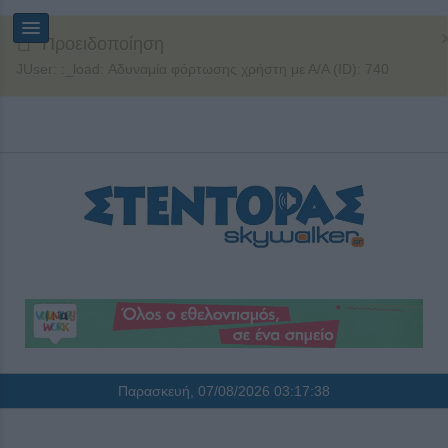
Προειδοποίηση
JUser: :_load: Αδυναμία φόρτωσης χρήστη με Α/Α (ID): 740
Παρασκευή, 07/08/2026
03:17:39