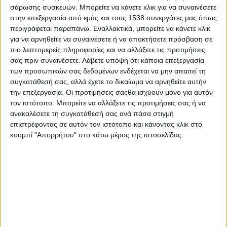
το ενημερωτικό webinar με θέμα:
«Η γλώσσα του σώματος
σάρωσης συσκευών. Μπορείτε να κάνετε κλικ για να συναινέσετε
και η θετική γλώσσα σε συνέντευξη εργασίας».
στην επεξεργασία από εμάς και τους 1538 συνεργάτες μας όπως
περιγράφεται παραπάνω. Εναλλακτικά, μπορείτε να κάνετε κλικ
Το συγκεκριμένο webinar θα πραγματοποιηθεί την
Παρασκευή
για να αρνηθείτε να συναινέσετε ή να αποκτήσετε πρόσβαση σε
4 Νοεμβρίου 2022 και ώρα 18.30-20.00.
πιο λεπτομερείς πληροφορίες και να αλλάξετε τις προτιμήσεις
σας πριν συναινέσετε.
Λάβετε υπόψη ότι κάποια επεξεργασία
Ο σκοπός του σεμιναρίου είναι η βελτίωση της επαγγελματικής
των προσωπικών σας δεδομένων ενδέχεται να μην απαιτεί τη
παρουσίας και της προβολής των συνεντευξιαζόμενων σε ένα
συγκατάθεσή σας, αλλά έχετε το δικαίωμα να αρνηθείτε αυτήν
την επεξεργασία. Οι προτιμήσεις σαςθα ισχύουν μόνο για αυτόν
περιβάλλον συνέντευξης εργασίας. Οι επωφελούμενοι μετά την
τον ιστότοπο. Μπορείτε να αλλάξετε τις προτιμήσεις σας ή να
συγκεκριμένη συνάντηση θα είναι σε θέση να αναγνωρίζουν 5
ανακαλέσετε τη συγκατάθεσή σας ανά πάσα στιγμή
ουσιαστικές τεχνικές (μοντέλο Ι.Θ.Α.Κ.Η.) που επιδρούν θετικά
επιστρέφοντας σε αυτόν τον ιστότοπο και κάνοντας κλικ στο
στις σκέψεις και στο λόγο των συνεντευξιαζόμενων, έτσι ώστε
κουμπί "Απορρήτου" στο κάτω μέρος της ιστοσελίδας.
να δείχνουν αξιόπιστοι, να μην τους κατακλύζει το άγχος κατά
την διάρκεια της συνέντευξης και να λαμβάνονται υπόψη τα
λεγόμενά τους στο ξεκίνημα της σταδιοδρομίας τους από την
πρώτη κιόλας συνάντηση.
Ενδυνάμωση της αυτοπεποίθησης, ανάδειξη της ικανότητάς
σας με πειθώ και αξιοπιστία και θετική γλώσσα του σώματος
σε συνέντευξη εργασίας με πρακτικά βήματα είναι τα κύρια