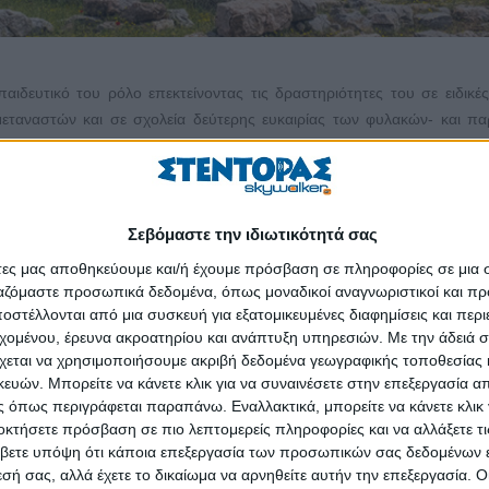
αιδευτικό του ρόλο επεκτείνοντας τις δραστηριότητες του σε ειδικέ
ταναστών και σε σχολεία δεύτερης ευκαιρίας των φυλακών- και π
τις σχολικές τάξεις.
 πρόγραμμα, με το οποίο άτομα με διαφορετικές πολιτισμικές καταβ
ισμό της χώρας που τα φιλοξενεί. Μέσα από μια σειρά επιλεγμένων εκθεμ
Σεβόμαστε την ιδιωτικότητά σας
 τις μεγάλες στιγμές της ιστορίας του, την τέχνη και τους ανθρώπου
 με τους αρχαιολόγους που τους συνοδεύουν.
άτες μας αποθηκεύουμε και/ή έχουμε πρόσβαση σε πληροφορίες σε μια
ργαζόμαστε προσωπικά δεδομένα, όπως μοναδικοί αναγνωριστικοί και 
Κράτησης της χώρας, το Μουσείο προσφέρει διαδικτυακές ξεναγήσ
στέλλονται από μια συσκευή για εξατομικευμένες διαφημίσεις και περ
τας τη δυνατότητα στους συμμετέχοντες να αποκτήσουν νέες εμπει
εχομένου, έρευνα ακροατηρίου και ανάπτυξη υπηρεσιών.
Με την άδειά σα
χεται να χρησιμοποιήσουμε ακριβή δεδομένα γεωγραφικής τοποθεσίας 
γνώσεις, απόψεις και προβληματισμούς.
ών. Μπορείτε να κάνετε κλικ για να συναινέσετε στην επεξεργασία απ
τα «το Μουσείο στο Σχολείο», με διαδικτυακά προγράμματα που προσ
 όπως περιγράφεται παραπάνω. Εναλλακτικά, μπορείτε να κάνετε κλικ γ
οκτήσετε πρόσβαση σε πιο λεπτομερείς πληροφορίες και να αλλάξετε τι
ι σε σχολεία του εξωτερικού. Η ενότητα έχει εμπλουτιστεί και με 
βετε υπόψη ότι κάποια επεξεργασία των προσωπικών σας δεδομένων ε
η, καθιστώντας το μάθημα περισσότερο ελκυστικό και βιωματικό. Σ
εσή σας, αλλά έχετε το δικαίωμα να αρνηθείτε αυτήν την επεξεργασία. 
ουσειοσκευές που συνεχίζουν να διατίθενται στα σχολεία και ένα αποθε