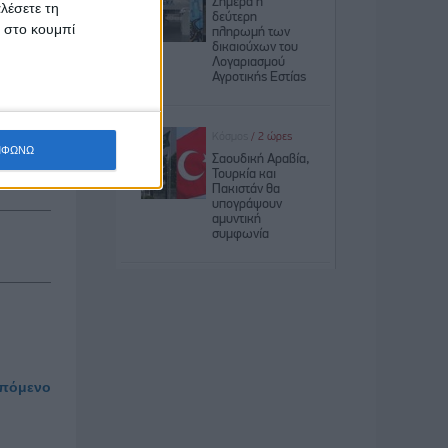
λέσετε τη
κ στο κουμπί
eio
ΜΦΩΝΩ
πόμενο