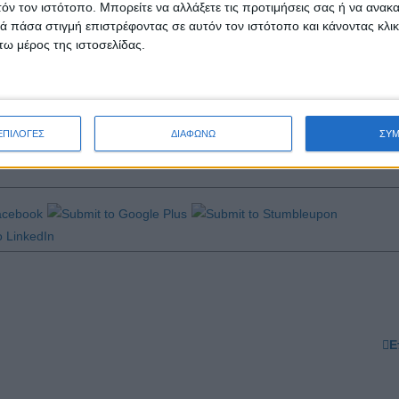
τόν τον ιστότοπο. Μπορείτε να αλλάξετε τις προτιμήσεις σας ή να ανακα
υν πληροφορίες για την Ακρόπολη και τα εκθέματα του Μουσείου.
 πάσα στιγμή επιστρέφοντας σε αυτόν τον ιστότοπο και κάνοντας κλι
ω μέρος της ιστοσελίδας.
ν.
seum.gr/eidikes-omades
www.theacropolismuseum.gr/moyseio-sto-shol
ΕΠΙΛΟΓΕΣ
ΔΙΑΦΩΝΩ
ΣΥ
Ε