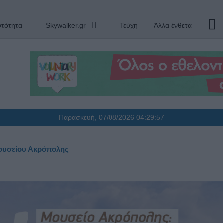
υτότητα
Skywalker.gr
Τεύχη
Άλλα ένθετα
Παρασκευή, 07/08/2026
04:29:58
 Μουσείου Ακρόπολης