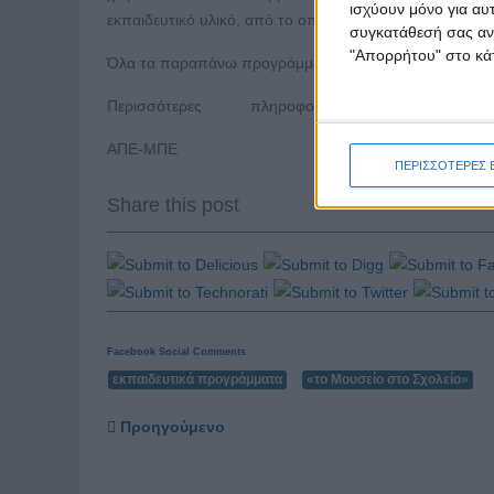
ισχύουν μόνο για αυ
εκπαιδευτικό υλικό, από το οποίο μπορούν να αντλήσο
συγκατάθεσή σας ανά
"Απορρήτου" στο κάτ
Όλα τα παραπάνω προγράμματα προσφέρονται δωρεά
Περισσότερες πληροφορίες:
www.theacropolismu
ΑΠΕ-ΜΠΕ
ΠΕΡΙΣΣΟΤΕΡΕΣ 
Share this post
Facebook Social Comments
εκπαιδευτικά προγράμματα
«το Μουσείο στο Σχολείο»
Προηγούμενο