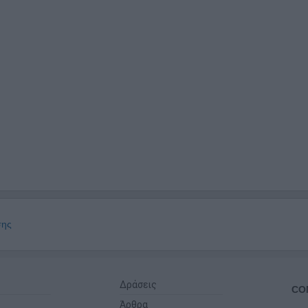
σης
Δράσεις
CO
Άρθρα