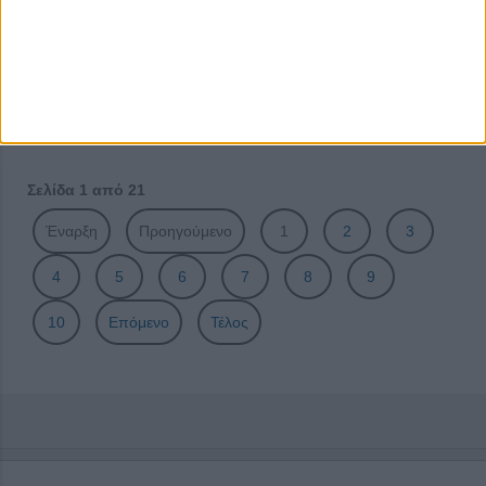
5G: From prospects to reality
Η τεχνητή νοημοσύνη στη μάχη κατά της γνωστικής
παρακμής
Ο ψηφιακός μετασχηματισμός της Ευρώπης δεν μπορεί να
επιτευχθεί χωρίς ελεύθερη αγορά!
Σελίδα 1 από 21
Έναρξη
Προηγούμενο
1
2
3
4
5
6
7
8
9
10
Επόμενο
Τέλος