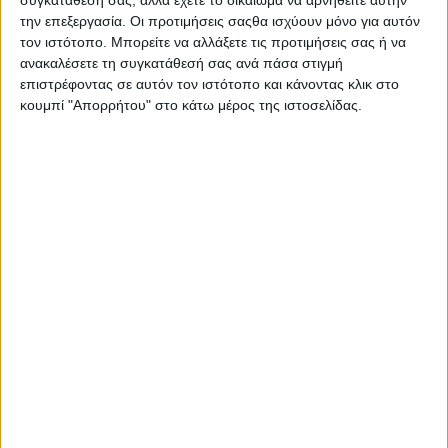
ηλεκτρονικές
την επεξεργασία. Οι προτιμήσεις σαςθα ισχύουν μόνο για αυτόν
συσκευές που
τον ιστότοπο. Μπορείτε να αλλάξετε τις προτιμήσεις σας ή να
φοριούνται στο
ανακαλέσετε τη συγκατάθεσή σας ανά πάσα στιγμή
επιστρέφοντας σε αυτόν τον ιστότοπο και κάνοντας κλικ στο
σώμα (wearables), γίνονται ολοένα πιο δημοφιλείς.
κουμπί "Απορρήτου" στο κάτω μέρος της ιστοσελίδας.
«Μπορεί η συνεργασία τεχνολογίας με τη μόδα να είναι αυτό
που ελκύει κάποιους ανθρώπους σε αυτές τις συσκευές, όμως
όλοι πρέπει να κατανοήσουμε τους κινδύνους που
συνεπάγεται η χρήση μίας τέτοιας συσκευής», τονίζουν οι
ειδικοί της εταιρείας ψηφιακής ασφάλειας ESET.
Τα wearables περιλαμβάνουν δαχτυλίδια ή ζώνες γυμναστικής
που χρησιμοποιούνται για την παρακολούθηση των σφυγμών
ή των επιπέδων οξυγόνου, γυαλιά που μπορούν να
επαυξήσουν την πραγματικότητα με τεχνητά μέσα κ.ά.
Σύμφωνα με πρόσφατη έρευνα, η αγορά των wearables
αναμένεται να μεγαλώσει
ΠΕΡΙΣΣΌΤΕΡΑ...