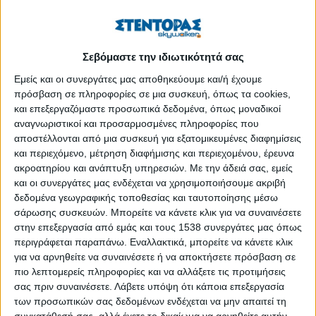
υπομονή για να συνηθίσουν τα μάτια μας το σκοτάδι και να
εντοπίσουν τα πεφταστέρια, και αφού επιλέξουμε την
κατάλληλη τοποθεσία χωρίς φωτισμό, μπορούμε να
Σεβόμαστε την ιδιωτικότητά σας
παρατηρήσουμε τη βροχή των Περσείδων, που θα μας
Εμείς και οι συνεργάτες μας αποθηκεύουμε και/ή έχουμε
αποζημιώσει προσφέροντάς μας ένα μοναδικό θέαμα.
πρόσβαση σε πληροφορίες σε μια συσκευή, όπως τα cookies,
Το φαινόμενο
και επεξεργαζόμαστε προσωπικά δεδομένα, όπως μοναδικοί
ΠΕΡΙΣΣΌΤΕΡΑ...
αναγνωριστικοί και προσαρμοσμένες πληροφορίες που
αποστέλλονται από μια συσκευή για εξατομικευμένες διαφημίσεις
και περιεχόμενο, μέτρηση διαφήμισης και περιεχομένου, έρευνα
Οι ανησυχίες ασφαλείας για τα έξυπνα ρολόγια και
ακροατηρίου και ανάπτυξη υπηρεσιών.
Με την άδειά σας, εμείς
άλλες συσκευές που φοράτε και τι μπορείτε να κάνετε
και οι συνεργάτες μας ενδέχεται να χρησιμοποιήσουμε ακριβή
για προστασία
δεδομένα γεωγραφικής τοποθεσίας και ταυτοποίησης μέσω
σάρωσης συσκευών. Μπορείτε να κάνετε κλικ για να συναινέσετε
Δημοσιεύθηκε : Τρίτη, 07 Μαρτίου 2023 10:55
στην επεξεργασία από εμάς και τους 1538 συνεργάτες μας όπως
περιγράφεται παραπάνω. Εναλλακτικά, μπορείτε να κάνετε κλικ
για να αρνηθείτε να συναινέσετε ή να αποκτήσετε πρόσβαση σε
πιο λεπτομερείς πληροφορίες και να αλλάξετε τις προτιμήσεις
Τα έξυπνα ρολόγια
σας πριν συναινέσετε.
Λάβετε υπόψη ότι κάποια επεξεργασία
(smart watches)
των προσωπικών σας δεδομένων ενδέχεται να μην απαιτεί τη
και άλλες
συγκατάθεσή σας, αλλά έχετε το δικαίωμα να αρνηθείτε αυτήν