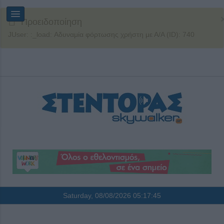
Προειδοποίηση
JUser: :_load: Αδυναμία φόρτωσης χρήστη με Α/Α (ID): 740
Saturday, 08/08/2026
05:17:45