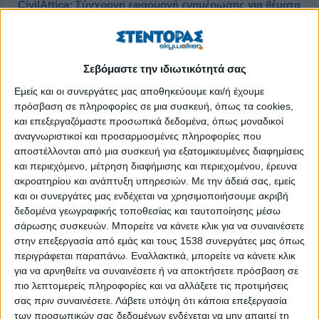
CivilAttica: Σύγχρονη εφαρμογή ενημέρωσης για θέματα
πολιτικής προστασίας
Δημοσιεύθηκε : Παρασκευή, 02 Αυγούστου 2019 12:23
Σεβόμαστε την ιδιωτικότητά σας
Εμείς και οι συνεργάτες μας αποθηκεύουμε και/ή έχουμε
πρόσβαση σε πληροφορίες σε μια συσκευή, όπως τα cookies,
και επεξεργαζόμαστε προσωπικά δεδομένα, όπως μοναδικοί
αναγνωριστικοί και προσαρμοσμένες πληροφορίες που
αποστέλλονται από μια συσκευή για εξατομικευμένες διαφημίσεις
και περιεχόμενο, μέτρηση διαφήμισης και περιεχομένου, έρευνα
ακροατηρίου και ανάπτυξη υπηρεσιών.
Με την άδειά σας, εμείς
και οι συνεργάτες μας ενδέχεται να χρησιμοποιήσουμε ακριβή
δεδομένα γεωγραφικής τοποθεσίας και ταυτοποίησης μέσω
σάρωσης συσκευών. Μπορείτε να κάνετε κλικ για να συναινέσετε
στην επεξεργασία από εμάς και τους 1538 συνεργάτες μας όπως
περιγράφεται παραπάνω. Εναλλακτικά, μπορείτε να κάνετε κλικ
για να αρνηθείτε να συναινέσετε ή να αποκτήσετε πρόσβαση σε
Στην ανάπτυξη εφαρμογής σε κινητά τηλέφωνα για έγκυρη και
πιο λεπτομερείς πληροφορίες και να αλλάξετε τις προτιμήσεις
έγκαιρη ενημέρωση των καιρικών συνθηκών από την Εθνική
σας πριν συναινέσετε.
Λάβετε υπόψη ότι κάποια επεξεργασία
Μετεωρολογική Υπηρεσία (ΕΜΥ) αλλά και την κατηγορία
των προσωπικών σας δεδομένων ενδέχεται να μην απαιτεί τη