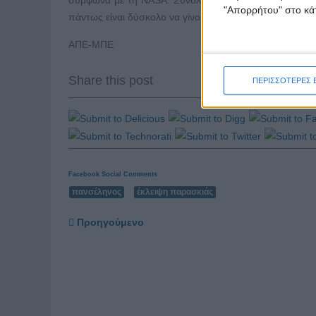
σύμφωνα με τη NASA. Συνολικά το 2020 θα υπάρξουν τέ
"Απορρήτου" στο κάτ
πάντως είναι δύσκολο να γίνουν αντιληπτές με γυμνά μά
ΑΠΕ-ΜΠΕ
Share this post
ΠΕΡΙΣΣΟΤΕΡΕΣ 
Facebook Social Comments
πανσέληνος
έκλειψη παρασκιάς
Προηγούμενο