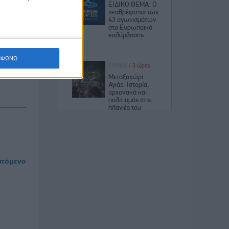
υ είδους
ΜΦΩΝΩ
πόμενο