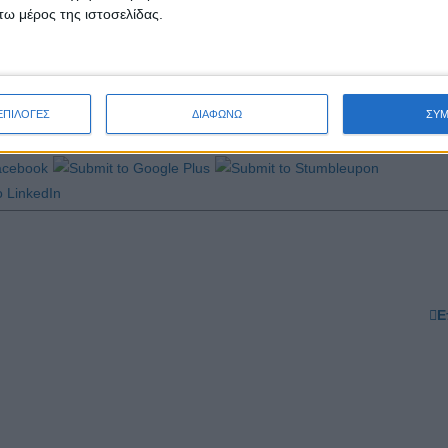
σσερις σεληνιακές εκλείψεις, όλες παρασκιάς. Οι εκλείψεις αυτού το
ω μέρος της ιστοσελίδας.
τια.
ΕΠΙΛΟΓΕΣ
ΔΙΑΦΩΝΩ
ΣΥ
Ε