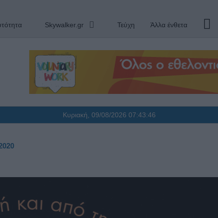
υτότητα
Skywalker.gr
Τεύχη
Άλλα ένθετα
Κυριακή, 09/08/2026
07:43:47
2020