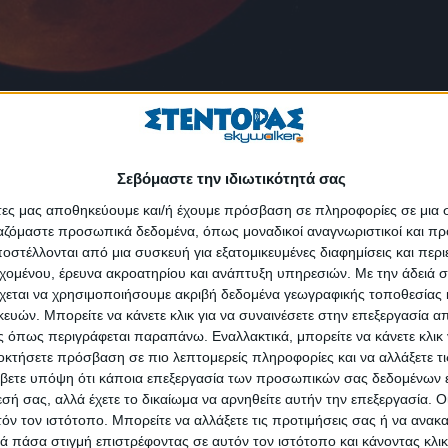
Σεβόμαστε την ιδιωτικότητά σας
υ στις 10 Ιανουαρίου (γνωστή στην Αμερική και ως «πανσέληνος του 
άτες μας αποθηκεύουμε και/ή έχουμε πρόσβαση σε πληροφορίες σε μια
 η οποία θα είναι ορατή και από την Ελλάδα.
ργαζόμαστε προσωπικά δεδομένα, όπως μοναδικοί αναγνωριστικοί και 
 στη σκιά της γήινης παρασκιάς, πράγμα που έχει ως αποτέλεσμα η Σ
στέλλονται από μια συσκευή για εξατομικευμένες διαφημίσεις και περ
εχομένου, έρευνα ακροατηρίου και ανάπτυξη υπηρεσιών.
Με την άδειά σα
ανονική έκλειψη, όταν το φεγγάρι εισέρχεται στο εσωτερικό τμήμα της σ
χεται να χρησιμοποιήσουμε ακριβή δεδομένα γεωγραφικής τοποθεσίας 
ών. Μπορείτε να κάνετε κλικ για να συναινέσετε στην επεξεργασία απ
 όπως περιγράφεται παραπάνω. Εναλλακτικά, μπορείτε να κάνετε κλικ γ
αι το αποκορύφωμά του θα είναι γύρω στις 10:00 ώρα Ελλάδας το β
οκτήσετε πρόσβαση σε πιο λεπτομερείς πληροφορίες και να αλλάξετε τι
άσπρο σε ελαφρώς κιτρινωπό και σχεδόν το 90% του δίσκου του θα 
βετε υπόψη ότι κάποια επεξεργασία των προσωπικών σας δεδομένων ε
εσή σας, αλλά έχετε το δικαίωμα να αρνηθείτε αυτήν την επεξεργασία. 
τόν τον ιστότοπο. Μπορείτε να αλλάξετε τις προτιμήσεις σας ή να ανακα
 Ευρώπη, την Αφρική, την Ασία, τον Ινδικό Ωκεανό και τη Δυτική Αυ
 πάσα στιγμή επιστρέφοντας σε αυτόν τον ιστότοπο και κάνοντας κλι