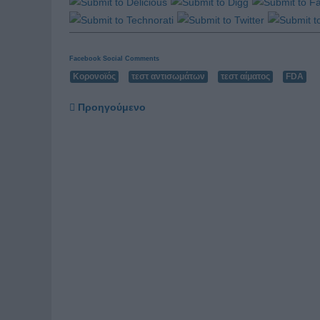
Facebook Social Comments
Κορονοϊός
τεστ αντισωμάτων
τεστ αίματος
FDA
Προηγούμενο