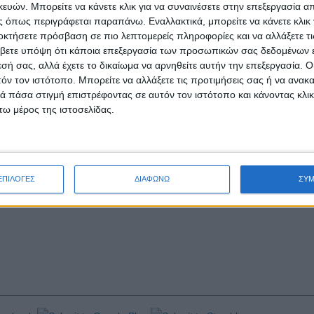
ών. Μπορείτε να κάνετε κλικ για να συναινέσετε στην επεξεργασία απ
 όπως περιγράφεται παραπάνω. Εναλλακτικά, μπορείτε να κάνετε κλικ γ
δικασία (επιτρέπει τη χρήση τεστ προτού πάρει αυτό πλήρη έγκριση, εφ
οκτήσετε πρόσβαση σε πιο λεπτομερείς πληροφορίες και να αλλάξετε τι
ς «Τάιμς της Νέας Υόρκης», έχει αναπτυχθεί από την εταιρία βιοτεχ
βετε υπόψη ότι κάποια επεξεργασία των προσωπικών σας δεδομένων ε
 εξουσιοδοτημένα εργαστήρια και ανιχνεύει αντισώματα IgM (εμφανίζοντ
εσή σας, αλλά έχετε το δικαίωμα να αρνηθείτε αυτήν την επεξεργασία. 
ργότερα).
τόν τον ιστότοπο. Μπορείτε να αλλάξετε τις προτιμήσεις σας ή να ανακα
 πάσα στιγμή επιστρέφοντας σε αυτόν τον ιστότοπο και κάνοντας κλι
γουν ελέγχους με τεστ αντισωμάτων, ενώ η Βρετανία σύντομα θα ξεκιν
ω μέρος της ιστοσελίδας.
τών των τεστ (στο αρχικό στάδιο της λοίμωξης το τεστ μπορεί να βγε
ας άνθρωπος που έχει αναρρώσει από Covid-19 αποκτά πλήρη ανοσία
 την ύπαρξη κανονικής ανοσίας έναντι του κορονοϊού.
ΕΠΙΛΟΓΕΣ
ΔΙΑΦΩΝΩ
ΣΥ
 βγάζουν θετικό ή αρνητικό αποτέλεσμα, αλλά δεν λένε πόσο καλά «δο
ovid-19, σύμφωνα με την ιολόγο δρα Άντζελα Ρασμούσεν του Πανεπ