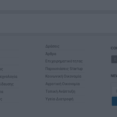
Δράσεις
CO
Άρθρα
Επιχειρηματικότητας
Παρουσιάσεις Startup
ις
NE
Κοινωνική Οικονομία
εχνολογία
Αγροτική Οικονομία
ίδευσης
Τοπική Ανάπτυξη
τα
ης
Υγεία-Διατροφή