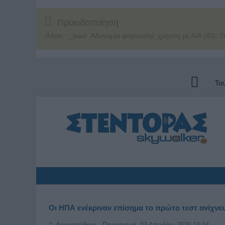
Προειδοποίηση
JUser: :_load: Αδυναμία φόρτωσης χρήστη με Α/Α (ID): 7
Τα
Οι ΗΠΑ ενέκριναν επίσημα το πρώτο τεστ ανίχν
Δημοσιεύθηκε : Παρασκευή, 03 Απριλίου 2020 10:04