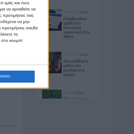
ό εμάς και τους
ια να αρνηθείτε να
όσον δεν
ς προτιμήσεις σας
νολογίας
νδέχεται να μην
αι πρώτα
Οι προτιμήσεις σαςθα
λέσετε τη
κ στο κουμπί
ήσει και
ι ψευδώς
 και για
ΜΦΩΝΩ
υλεύουν»
ιστημίου