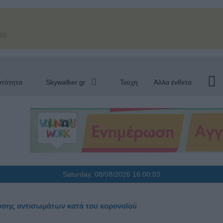
40
υτότητα
Skywalker.gr
Τεύχη
Άλλα ένθετα
Saturday, 08/08/2026
16:00:04
ευσης αντισωμάτων κατά του κορονοϊού