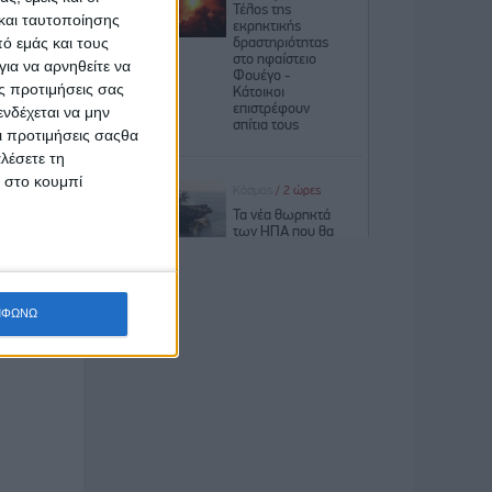
και ταυτοποίησης
ό εμάς και τους
υν νέους
ια να αρνηθείτε να
ωνικούς
ς προτιμήσεις σας
ήλωσε ο
νδέχεται να μην
αποκτούν
Οι προτιμήσεις σαςθα
θε μέρα,
λέσετε τη
 Όμως τα
κ στο κουμπί
που έχει
ς».
καμε ότι
ν μεγάλη
ΜΦΩΝΩ