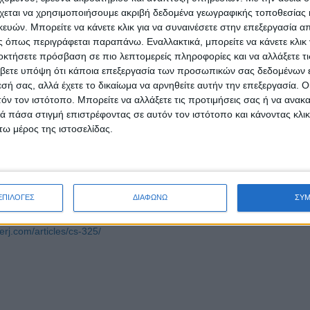
α τους, τις σχέσεις με τους φίλους τους κλπ.
χεται να χρησιμοποιήσουμε ακριβή δεδομένα γεωγραφικής τοποθεσίας 
ών. Μπορείτε να κάνετε κλικ για να συναινέσετε στην επεξεργασία απ
οινωνικής δικτύωσης όπως το Twiter και το Facebook να αναπτύξο
 όπως περιγράφεται παραπάνω. Εναλλακτικά, μπορείτε να κάνετε κλικ γ
ούμενη παραπληροφόρηση, καθώς επίσης να βοηθήσουν τους κοιν
οκτήσετε πρόσβαση σε πιο λεπτομερείς πληροφορίες και να αλλάξετε τι
καλύτερα τη συμπεριφορά των χρηστών σε μεγάλη κλίμακα.Όπως δ
βετε υπόψη ότι κάποια επεξεργασία των προσωπικών σας δεδομένων ε
ένας από τους πιο δημοφιλείς τρόπους μέσω των οποίων οι άνθρωποι 
εσή σας, αλλά έχετε το δικαίωμα να αρνηθείτε αυτήν την επεξεργασία. 
ς στρέφονται σε πλατφόρμες όπως το Twitter και το Facebook κά
τόν τον ιστότοπο. Μπορείτε να αλλάξετε τις προτιμήσεις σας ή να ανακα
συμβαίνουν τόσο στην πατρίδα τους όσο και στον υπόλοιπο κόσμο.
 πάσα στιγμή επιστρέφοντας σε αυτόν τον ιστότοπο και κάνοντας κλι
ωταρχική πλατφόρμα για την εξάπλωση της παραπληροφόρησης, κάτι 
ω μέρος της ιστοσελίδας.
σει την κρίση των ανθρώπων για το τι συμβαίνει στον κόσμο γύρω του
ε ορισμένες τάσεις στη συμπεριφορά των χρηστών, για παράδειγμα βρή
 στην εξάπλωση αναξιόπιστου περιεχομένου μπορεί να αποδοθεί στη
ΕΠΙΛΟΓΕΣ
ΔΙΑΦΩΝΩ
ΣΥ
eerj.com/articles/cs-325/