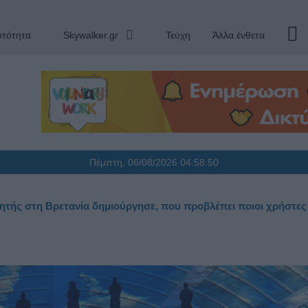
υτότητα
Skywalker.gr
Τεύχη
Άλλα ένθετα
Πέμπτη, 06/08/2026
04:58:51
τής στη Βρετανία δημιούργησε, που προβλέπει ποιοι χρήστες