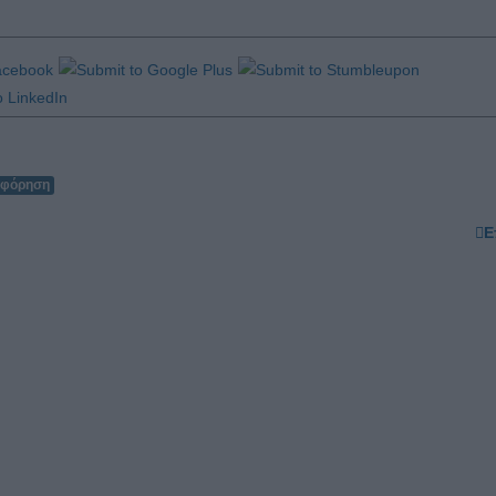
οφόρηση
Ε