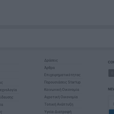
Δράσεις
CO
Άρθρα
Επιχειρηματικότητας
Παρουσιάσεις Startup
ις
NE
Κοινωνική Οικονομία
εχνολογία
Αγροτική Οικονομία
ίδευσης
Τοπική Ανάπτυξη
τα
ης
Υγεία-Διατροφή