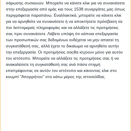
κόσμο ότι τα ανθρωποειδή ρομπότ μπορούν να
σάρωσης συσκευών. Μπορείτε να κάνετε κλικ για να συναινέσετε
στην επεξεργασία από εμάς και τους 1538 συνεργάτες μας όπως
χρησιμοποιηθούν αποτελεσματικά για να αξιολογηθεί η ψυχική
περιγράφεται παραπάνω. Εναλλακτικά, μπορείτε να κάνετε κλικ
κατάσταση των παιδιών. Μάλιστα φαίνεται πως ένα ρομπότ σε
για να αρνηθείτε να συναινέσετε ή να αποκτήσετε πρόσβαση σε
αρκετές περιπτώσεις καταφέρνει να φέρει στο φως καλύτερα
πιο λεπτομερείς πληροφορίες και να αλλάξετε τις προτιμήσεις
και από τους γονείς ή τους ειδικούς πιθανά ψυχολογικά
σας πριν συναινέσετε.
Λάβετε υπόψη ότι κάποια επεξεργασία
προβλήματα των παιδιών.
των προσωπικών σας δεδομένων ενδέχεται να μην απαιτεί τη
συγκατάθεσή σας, αλλά έχετε το δικαίωμα να αρνηθείτε αυτήν
Οι ερευνητές (ρομποτιστές, ειδικοί της πληροφορικής και
την επεξεργασία. Οι προτιμήσεις σαςθα ισχύουν μόνο για αυτόν
ψυχίατροι) του Πανεπιστημίου του Κέιμπριτζ, με επικεφαλής
τον ιστότοπο. Μπορείτε να αλλάξετε τις προτιμήσεις σας ή να
την τουρκικής καταγωγής καθηγήτρια Χατίς Γκουνές,
ανακαλέσετε τη συγκατάθεσή σας ανά πάσα στιγμή
επικεφαλής του Εργαστηρίου Συναισθηματικής Νοημοσύνης
επιστρέφοντας σε αυτόν τον ιστότοπο και κάνοντας κλικ στο
κουμπί "Απορρήτου" στο κάτω μέρος της ιστοσελίδας.
και Ρομποτικής, οι οποίοι έκαναν τη σχετική ανακοίνωση σε
διεθνές συνέδριο στη Νάπολη της Ιταλίας (31st IEEE
International Conference on Robot & Human Interactive
Communication RO-MAN), μελέτησαν 28 παιδιά οκτώ έως 13
ετών, με τη βοήθεια ενός μικρόσωμου ανθρωποειδούς ρομπότ
Nao ύψους 60 εκατοστών.
Το ρομπότ έκανε ερωτήσεις από ένα ψυχολογικό
ερωτηματολόγιο, ώστε να αξιολογηθεί η ψυχική υγεία κάθε