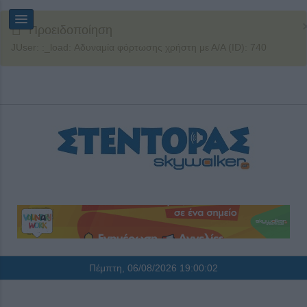
Προειδοποίηση
JUser: :_load: Αδυναμία φόρτωσης χρήστη με Α/Α (ID): 740
Πέμπτη, 06/08/2026
19:00:02