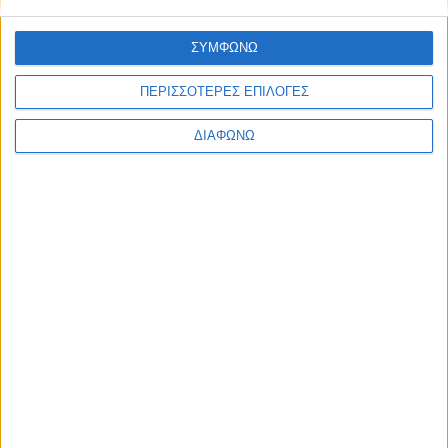
μέλλον, συμπεριλαμβάνοντας περισσότερα παιδιά και
παρακολουθώντας τη σχέση τους με τα ρομπότ σε μεγαλύτερο
ΣΥΜΦΩΝΩ
βάθος χρόνου. Επίσης θα διερευνηθεί κατά πόσο παρόμοια
θετικά αποτελέσματα μπορούν να προκύψουν αν τα παιδιά
ΠΕΡΙΣΣΟΤΕΡΕΣ ΕΠΙΛΟΓΕΣ
αλληλεπιδρούν με ρομπότ όχι δια ζώσης αλλά μέσω
ΔΙΑΦΩΝΩ
βιντεοκλήσης.
Τα περιστατικά άγχους και κατάθλιψης στα παιδιά εμφάνιζαν
ανοδική τάση ήδη πριν την πανδημία, η οποία επιδείνωσε την
κατάσταση της ψυχικής υγείας τους.
ΑΠΕ-ΜΠΕ
Share this post