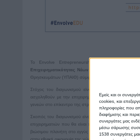
Το Envolve Entrepreneurship (
https://greece.envol
Επιχειρηματικότητας Νέων με προσανατολισμό 
Θρησκευμάτων (ΥΠΑΙΘ) σύμφωνα με το έγγραφο με
αρ
Στόχος του διαγωνισμού είναι να δώσει το ερέθισμ
Εμείς και οι συνεργ
ασχοληθούν με την επιχειρηματικότητα, θέτοντας τη
cookies, και επεξε
γενεών στο επίκεντρο της στρατηγικής τους.
πληροφορίες που απο
διαφήμισης και περι
Σκοπός του διαγωνισμού είναι μέσα από την ανάδειξη κ
συνεργάτες μας ενδέ
επιχειρηματιών που θα είναι προσανατολισμένη στην 
μέσω σάρωσης συσκευ
βιώσιμου πλανήτη στο εγγύς μέλλον. Η προτεινόμενη 
1538 συνεργάτες μας
στην εθνική οικονομία της χώρας, να ενισχύσει σημαντ