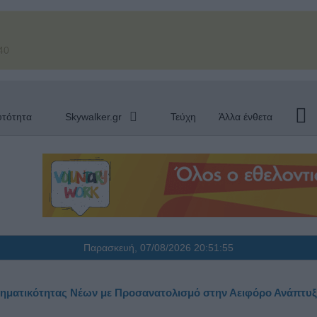
40
υτότητα
Skywalker.gr
Τεύχη
Άλλα ένθετα
Παρασκευή, 07/08/2026
20:51:56
ρηματικότητας Νέων με Προσανατολισμό στην Αειφόρο Ανάπτυ