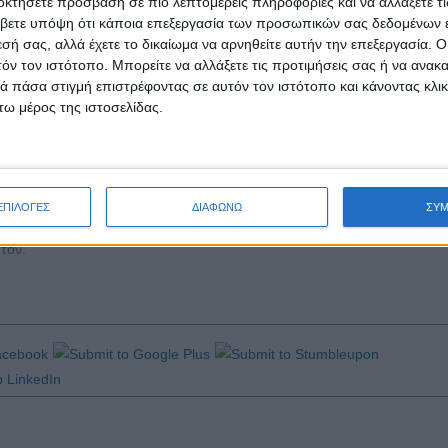
οκτήσετε πρόσβαση σε πιο λεπτομερείς πληροφορίες και να αλλάξετε τι
βετε υπόψη ότι κάποια επεξεργασία των προσωπικών σας δεδομένων ε
εσή σας, αλλά έχετε το δικαίωμα να αρνηθείτε αυτήν την επεξεργασία. 
κπαιδευτικούς (ως επικεφαλής των ομάδων) μέσω της ιστο
τόν τον ιστότοπο. Μπορείτε να αλλάξετε τις προτιμήσεις σας ή να ανακα
ntest/
.
 πάσα στιγμή επιστρέφοντας σε αυτόν τον ιστότοπο και κάνοντας κλι
ω μέρος της ιστοσελίδας.
, ενώ η προθεσμία υποβολής αιτήσεων λήγει στις
31 Μαρτίου 2023
.
 επιχειρηματική της ιδέα, το επιχειρηματικό σχέδιο (business pl
με παρουσίαση του τελικού προϊόντος/υπηρεσίας.
ΕΠΙΛΟΓΕΣ
ΔΙΑΦΩΝΩ
ΣΥ
ιαγωνισμού και προσδοκούμε στην ενημέρωση και κινητοποίηση των μα
τόν.