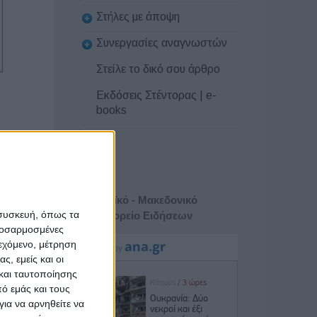
Στήλες με άποψη
Συνεργασίες αναγνωστών
Στείλε το δικό σου άρθρο
Εκδόσεις Στέντορας | e-
books
ωνισμό
είας και
Αθηναϊκό - Μακεδονικό
χώρας να
 συσκευή, όπως τα
Πρακτορείο Ειδήσεων
επόμενων
προσαρμοσμένες
ιεχόμενο, μέτρηση
ς, εμείς και οι
έα γενιά
και ταυτοποίησης
ηση ενός
ό εμάς και τους
ενη αξία
ια να αρνηθείτε να
αραγωγής