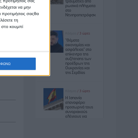
ς προτιμήσεις σας
νδέχεται να μην
Οι προτιμήσεις σαςθα
σελίδας
λέσετε τη
κ στο κουμπί
an), την
ΜΦΩΝΩ
θητριών/