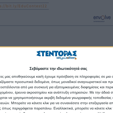
veglobal.org
) διοργανώνει τον 3
ο Πανελλήνιο Μαθητικό Διαγ
στην Αειφόρο Aνάπτυξη
, που έχει εγκριθεί από το υπουργείο Παιδ
ιθμό πρωτ. Φ15/136788/Δ2.
Σεβόμαστε την ιδιωτικότητά σας
α στις/στους μαθήτριες/τές όλων των γυμνασίων και λυκείων της 
άτες μας αποθηκεύουμε και/ή έχουμε πρόσβαση σε πληροφορίες σε μια
ν προστασία του περιβάλλοντος και την προοπτική ανάπτυξης των 
ργαζόμαστε προσωπικά δεδομένα, όπως μοναδικοί αναγνωριστικοί και 
στέλλονται από μια συσκευή για εξατομικευμένες διαφημίσεις και περ
εχομένου, έρευνα ακροατηρίου και ανάπτυξη υπηρεσιών.
Με την άδειά σα
αι την καλλιέργεια επιχειρηματικών δεξιοτήτων να δημιουργηθεί μια ν
χεται να χρησιμοποιήσουμε ακριβή δεδομένα γεωγραφικής τοποθεσίας 
αειφόρο ανάπτυξη και θα συμβάλει με καθοριστικό τρόπο στη διατήρ
ών. Μπορείτε να κάνετε κλικ για να συναινέσετε στην επεξεργασία απ
δράση μακροπρόθεσμα έχει τη δυνατότητα να δημιουργήσει προστιθέμ
 όπως περιγράφεται παραπάνω. Εναλλακτικά, μπορείτε να κάνετε κλικ γ
ικά το προϊόν της τουριστικής βιομηχανίας, του πρωτογενούς τομέα π