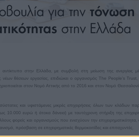
ό αντίκτυπο στην Ελλάδα, με συμβολή στη μείωση της ανεργίας μ
ς νέων θέσεων εργασίας, επιδιώκει ο οργανισμός The People’s Trust, 
ριοποιείται στον Νομό Αττικής από το 2016 και στον Νομό Θεσσαλον
οσύστατες και υφιστάμενες μικρές επιχειρήσεις όλων των κλάδων πα
ως 10.000 ευρώ ή άτοκα δάνεια) με ταυτόχρονη στήριξη της επιχειρ
λους φορείς και οργανισμούς που ενισχύουν την επιχειρηματικότητα, 
ανισμό, πρόσβαση σε επιχειρηματικές θερμοκοιτίδες και επιταχυντές.