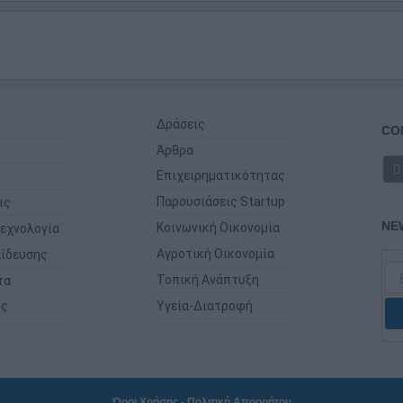
Δράσεις
CO
Άρθρα
Επιχειρηματικότητας
Παρουσιάσεις Startup
ις
NE
Κοινωνική Οικονομία
εχνολογία
Αγροτική Οικονομία
ίδευσης
Τοπική Ανάπτυξη
τα
ης
Υγεία-Διατροφή
Όροι Χρήσης
-
Πολιτική Απορρήτου