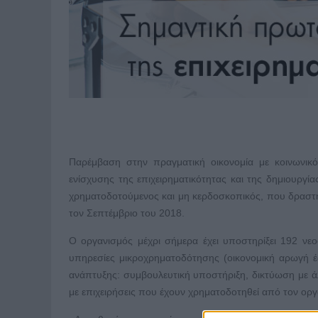
Παρέμβαση στην πραγματική οικονομία με κοινωνικ
ενίσχυσης της επιχειρηματικότητας και της δημιουργία
χρηματοδοτούμενος και μη κερδοσκοπικός, που δραστη
τον Σεπτέμβριο του 2018.
Ο οργανισμός μέχρι σήμερα έχει υποστηρίξει 192 νε
υπηρεσίες μικροχρηματοδότησης (οικονομική αρωγή έ
ανάπτυξης: συμβουλευτική υποστήριξη, δικτύωση με άλ
με επιχειρήσεις που έχουν χρηματοδοτηθεί από τον οργ