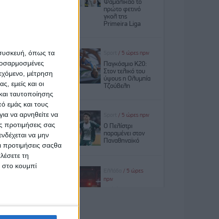
ση είναι
ε καμία
ους τους
ασης στη
 συσκευή, όπως τα
προσαρμοσμένες
ειρήσεις
ιεχόμενο, μέτρηση
εργασίας
ς, εμείς και οι
και ταυτοποίησης
ό εμάς και τους
ούσε και
ια να αρνηθείτε να
κ, στην
ς προτιμήσεις σας
α και οι
νδέχεται να μην
Οι προτιμήσεις σαςθα
λέσετε τη
γγελική
κ στο κουμπί
δρύματος
 από την
Ελλάδα»,
ειρήσεις