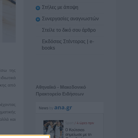
Στήλες με άποψη
Συνεργασίες αναγνωστών
Στείλε το δικό σου άρθρο
Εκδόσεις Στέντορας | e-
books
έσω της
ιδιωτικά
ίκης από
Αθηναϊκό - Μακεδονικό
Πρακτορείο Ειδήσεων
ρέχοντας
ηματικής
αλλά και