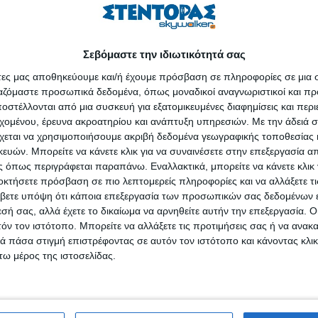
άμενες επιχειρήσεις που θέλουν να κάνουν το επόμενο βήμα. Προϋπόθε
ς. Δουλεύουμε οριζοντίως σε όλους τους κλάδους, δεν αποκλείουμ
t-ups στον τομέα της IT (τεχνολογίας πληροφορικής). Βοηθάμε όλ
διευθυντής του The People’s Trust Πολ Κίντνεϊ στη διάρκεια παρουσί
Σεβόμαστε την ιδιωτικότητά σας
 σε μικρές και πολύ μικρές επιχειρήσεις.
άτες μας αποθηκεύουμε και/ή έχουμε πρόσβαση σε πληροφορίες σε μια
ργαζόμαστε προσωπικά δεδομένα, όπως μοναδικοί αναγνωριστικοί και 
ηλό, στο 20%, και για τη νέα γενιά φθάνει στο 45%. Οι μικρές επιχ
στέλλονται από μια συσκευή για εξατομικευμένες διαφημίσεις και περ
οιούνται στην Ελλάδα και αυτό δημιουργεί κατά 76%-85% τις θέσεις 
εχομένου, έρευνα ακροατηρίου και ανάπτυξη υπηρεσιών.
Με την άδειά σα
χεται να χρησιμοποιήσουμε ακριβή δεδομένα γεωγραφικής τοποθεσίας 
ών. Μπορείτε να κάνετε κλικ για να συναινέσετε στην επεξεργασία απ
μότητα του επιχειρηματικού σχεδίου (αξιολογείται όπως θα το αξιολογ
 όπως περιγράφεται παραπάνω. Εναλλακτικά, μπορείτε να κάνετε κλικ γ
στην ομάδα, στο ολοκληρωμένο business plan, στο μάρκετινγ
οκτήσετε πρόσβαση σε πιο λεπτομερείς πληροφορίες και να αλλάξετε τι
 θέσης εργασίας. Θετικά κριτήρια στην αξιολόγηση είναι η καινοτομί
βετε υπόψη ότι κάποια επεξεργασία των προσωπικών σας δεδομένων ε
εσή σας, αλλά έχετε το δικαίωμα να αρνηθείτε αυτήν την επεξεργασία. 
τόν τον ιστότοπο. Μπορείτε να αλλάξετε τις προτιμήσεις σας ή να ανακα
 που θέλουμε να έχει αντίκτυπο στην Ελλάδα», υπογράμμισε η Α
 πάσα στιγμή επιστρέφοντας σε αυτόν τον ιστότοπο και κάνοντας κλι
The People’s Trust και εκτελεστική διευθύντρια του Κοινωφελούς Ι
ω μέρος της ιστοσελίδας.
του οργανισμού. «Δεχόμαστε αιτήσεις για να δημιουργηθεί μία εταιρία
έχει συσταθεί η επιχείρηση. Χρηματοδοτούμε μόνο επιχειρήσεις στην 
e’s Trust είναι ότι χορηγεί κεφάλαιο ως οικονομική αρωγή σε νέες επιχ