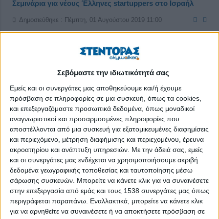
Σεμινάρια για νέους Έλληνες startuppers στο Ισραήλ
Δημοσιεύθηκε : Πέμπτη, 01 Αυγούστου 2019 11:00
Σεβόμαστε την ιδιωτικότητά σας
Εμείς και οι συνεργάτες μας αποθηκεύουμε και/ή έχουμε
πρόσβαση σε πληροφορίες σε μια συσκευή, όπως τα cookies,
και επεξεργαζόμαστε προσωπικά δεδομένα, όπως μοναδικοί
αναγνωριστικοί και προσαρμοσμένες πληροφορίες που
αποστέλλονται από μια συσκευή για εξατομικευμένες διαφημίσεις
και περιεχόμενο, μέτρηση διαφήμισης και περιεχομένου, έρευνα
ακροατηρίου και ανάπτυξη υπηρεσιών.
Με την άδειά σας, εμείς
και οι συνεργάτες μας ενδέχεται να χρησιμοποιήσουμε ακριβή
δεδομένα γεωγραφικής τοποθεσίας και ταυτοποίησης μέσω
σάρωσης συσκευών. Μπορείτε να κάνετε κλικ για να συναινέσετε
Στις 13 Σεπτεμβρίου λήγει η προθεσμία υποβολής αιτήσεων
στην επεξεργασία από εμάς και τους 1538 συνεργάτες μας όπως
περιγράφεται παραπάνω. Εναλλακτικά, μπορείτε να κάνετε κλικ
από νέους επιχειρηματίες για τη συμμετοχή τους στα
για να αρνηθείτε να συναινέσετε ή να αποκτήσετε πρόσβαση σε
επαγγελματικά εργαστήρια που διοργανώνονται φέτος στο