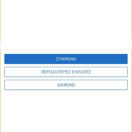
Rana@mctc.org.il
.
Για περισσότερες πληροφορίες οι ενδιαφερόμενοι μπορούν να
επικοινωνήσουν με την πρεσβεία του Ισραήλ στο 210 6705530
ή στο
economy@athens.mfa.gov.il
, καθώς και να επισκεφθούν
τη σελίδα
http://mfa.gov.il/MFA/mashav/Courses/Pages/default.aspx
.
ΣΥΜΦΩΝΩ
Share this post
ΠΕΡΙΣΣΟΤΕΡΕΣ ΕΠΙΛΟΓΕΣ
ΔΙΑΦΩΝΩ
Facebook Social Comments
επιχειρηματικότητα
startuppers
σεμιναρια
Ισραήλ