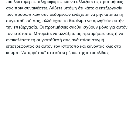
πιο λεπτομερείς πληροφορίες και να αλλάξετε τις προτιμήσεις
Ισραήλ. Τα ειδικά αυτά σεμινάρια απευθύνονται σε νέους
σας πριν συναινέσετε.
Λάβετε υπόψη ότι κάποια επεξεργασία
επιχειρηματίες από την Ελλάδα και την Κύπρο και
των προσωπικών σας δεδομένων ενδέχεται να μην απαιτεί τη
διοργανώνονται τον Νοέμβριο και τον Δεκέμβριο στη Χάιφα από
συγκατάθεσή σας, αλλά έχετε το δικαίωμα να αρνηθείτε αυτήν
τον Mashav (Κυβερνητικός Οργανισμός του Ισραήλ για την
την επεξεργασία. Οι προτιμήσεις σαςθα ισχύουν μόνο για αυτόν
Παγκόσμια Ανάπτυξη & Συνεργασία).
τον ιστότοπο. Μπορείτε να αλλάξετε τις προτιμήσεις σας ή να
ανακαλέσετε τη συγκατάθεσή σας ανά πάσα στιγμή
Όπως αναφέρει σε ανακοίνωσή της η πρεσβεία του Ισραήλ
επιστρέφοντας σε αυτόν τον ιστότοπο και κάνοντας κλικ στο
στην Αθήνα, τα εργαστήρια θα αποτελέσουν μοναδική ευκαιρία
κουμπί "Απορρήτου" στο κάτω μέρος της ιστοσελίδας.
επαγγελματικής εκπαίδευσης και καθοδήγησης για τους νέους
Έλληνες startuppers και σημαντική πτυχή της στρατηγικής
συνεργασίας της χώρας μας με το Ισραήλ και την Κύπρο στους
τομείς της καινοτομίας, της υψηλής τεχνολογίας και της
επιχειρηματικότητας.
Ειδικότερα, όπως μεταδίδει το ΑΠΕ-ΜΠΕ, οι συμμετέχοντες
ελληνικών startup επιχειρήσεων θα έχουν την ευκαιρία να
λάβουν τα εργαλεία και τις γνώσεις για την ανάπτυξη των
επιχειρήσεων και των ιδεών τους σε ένα από τα πιο
ανεπτυγμένα οικοσυστήματα καινοτομίας και