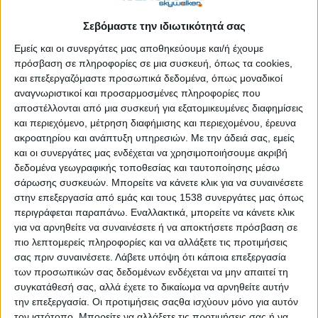
κάπως έτσι πρέπει να σκεφτείς και τώρα που μεγάλωσες,
Σεβόμαστε την ιδιωτικότητά σας
αναφορικά με το σε ποιον στοχεύεις να καταναλώσει τα
προϊόντα, τις ιδέες ή τις υπηρεσίες σου. Το personal branding
Εμείς και οι συνεργάτες μας αποθηκεύουμε και/ή έχουμε
πρόσβαση σε πληροφορίες σε μια συσκευή, όπως τα cookies,
δεν έχει ναρκισσιστικό χαρακτήρα. Απευθύνεται στους άλλους.
και επεξεργαζόμαστε προσωπικά δεδομένα, όπως μοναδικοί
Βρες το κοινό-στόχο σου
αναγνωριστικοί και προσαρμοσμένες πληροφορίες που
αποστέλλονται από μια συσκευή για εξατομικευμένες διαφημίσεις
(Το target group σου, που λένε και στο χωριό μου!)
και περιεχόμενο, μέτρηση διαφήμισης και περιεχομένου, έρευνα
ακροατηρίου και ανάπτυξη υπηρεσιών.
Με την άδειά σας, εμείς
Δεν έχει νόημα να ξοδεύεις ενέργεια, χρόνο και χρήμα
και οι συνεργάτες μας ενδέχεται να χρησιμοποιήσουμε ακριβή
απευθυνόμενος σε όλους. Δεν μπορείς να στοχεύεις σε όλους
δεδομένα γεωγραφικής τοποθεσίας και ταυτοποίησης μέσω
– αν και μπορείς να «πουλάς» σε όλους τη «φίρμα» σου. Αυτό
σάρωσης συσκευών. Μπορείτε να κάνετε κλικ για να συναινέσετε
στην επεξεργασία από εμάς και τους 1538 συνεργάτες μας όπως
θα το πετύχεις εφόσον αφουγκράζεσαι τα προβλήματα και τις
περιγράφεται παραπάνω. Εναλλακτικά, μπορείτε να κάνετε κλικ
ανάγκες των ατόμων, συμμετέχοντας σε κάποιο φόρουμ
για να αρνηθείτε να συναινέσετε ή να αποκτήσετε πρόσβαση σε
σχετικό με το αντικείμενό σου, σχολιάζοντας posts στο
πιο λεπτομερείς πληροφορίες και να αλλάξετε τις προτιμήσεις
Facebook, παραθέτοντας την άποψή σου σε LinkedIn groups
σας πριν συναινέσετε.
Λάβετε υπόψη ότι κάποια επεξεργασία
που σχετίζονται με το πεδίο των ενδιαφερόντων σου ή και
των προσωπικών σας δεδομένων ενδέχεται να μην απαιτεί τη
απαντώντας (σοβαρά) σε ερωτήσεις που τίθενται στο
συγκατάθεσή σας, αλλά έχετε το δικαίωμα να αρνηθείτε αυτήν
Quora.com.
την επεξεργασία. Οι προτιμήσεις σαςθα ισχύουν μόνο για αυτόν
τον ιστότοπο. Μπορείτε να αλλάξετε τις προτιμήσεις σας ή να