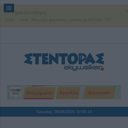
Προειδοποίηση
JUser: :_load: Αδυναμία φόρτωσης χρήστη με Α/Α (ID): 737
Saturday, 08/08/2026
10:00:14