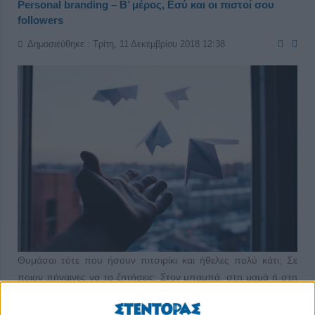
Personal branding – Β’ μέρος, Εσύ και οι πιστοί σου
followers
Δημοσιεύθηκε : Τρίτη, 11 Δεκεμβρίου 2018 12:38
Θυμάσαι τότε που ήσουν πιτσιρίκι και ήθελες πολύ κάτι; Σε
ποιον πήγαινες να το ζητήσεις; Στον μπαμπά, στη μαμά ή στη
γιαγιά σου; «
Εξαρτάται
», θα μου πεις, «
από το τι ήθελα, πότε το
ήθελα, ποιος μπορούσε να μου το δώσει/αγοράσει...».
Ε,