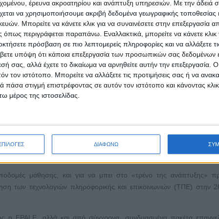
εχομένου, έρευνα ακροατηρίου και ανάπτυξη υπηρεσιών.
Με την άδειά σα
ί να δημιουργήσει μια σειρά νέων δεδομένων για την καλύτερη πρόσ
χεται να χρησιμοποιήσουμε ακριβή δεδομένα γεωγραφικής τοποθεσίας 
ών. Μπορείτε να κάνετε κλικ για να συναινέσετε στην επεξεργασία απ
 κινητικότητα, στη βελτίωση της αποτελεσματικότητας του συστήμ
 όπως περιγράφεται παραπάνω. Εναλλακτικά, μπορείτε να κάνετε κλικ γ
 και στην ανάπτυξη νέων δραστηριοτήτων. Αυτή η εξέλιξη αυτομάτως 
οκτήσετε πρόσβαση σε πιο λεπτομερείς πληροφορίες και να αλλάξετε τι
τα του ανθρώπινου δυναμικού.
βετε υπόψη ότι κάποια επεξεργασία των προσωπικών σας δεδομένων ε
εσή σας, αλλά έχετε το δικαίωμα να αρνηθείτε αυτήν την επεξεργασία. 
πιπέδου του πληθυσμού δεν αφορά μόνο στη βελτίωση της ατομικής ζω
τόν τον ιστότοπο. Μπορείτε να αλλάξετε τις προτιμήσεις σας ή να ανακα
την παραγωγικότητα και στον πολιτισμό. Το αποτέλεσμα τέτοιων εξελ
 πάσα στιγμή επιστρέφοντας σε αυτόν τον ιστότοπο και κάνοντας κλι
ις οποίες θεωρητικά έπρεπε να συγκλίνουμε σε όλα τα επίπεδα, ε
ω μέρος της ιστοσελίδας.
ί μεταρρύθμισης της δημόσιας διοίκησης, οι αντιστάσεις αδράνειας, 
νοτομική άπνοια, η διαφθορά, η ρουσφετολογία, ο κομματισμός, ο απο
, αποτελούν βασικές αιτίες μετάδοσης στο ανθρώπινο δυναμικό του 
ΕΠΙΛΟΓΕΣ
ΔΙΑΦΩΝΩ
ΣΥ
 και της αποχής από δράσεις συνεχούς βελτίωσής του σε όλους τους το
οδομές μάθησης, και για να μπει στο «τρένο της ανάπτυξης» πρ
ίηση των τεχνολογιών πληροφορικής και επικοινωνιών (ΤΠΕ) στην 
ς η EPALE, αλλά και από σύγχρονα, συνδυασμένα πακέτα επαγγελ