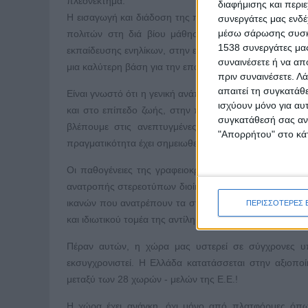
πλεονέκτημα.
διαφήμισης και περι
Η εισαγωγή και διάδοση της πλατφόρμας EPALE μπορε
συνεργάτες μας ενδέ
μέσω σάρωσης συσκευ
πολιτών στη διά βίου μάθηση και στην εκπαιδευτική
1538 συνεργάτες μας
εκπαίδευσης ενηλίκων, στην ενεργοποίηση των πολιτών
συναινέσετε ή να απ
μια καλύτερη βάση για την επαγγελματική δραστηριότη
πριν συναινέσετε.
Λά
απαιτεί τη συγκατάθ
Είναι γνωστό ότι η γενική ανάπτυξη του μορφωτικού ε
ισχύουν μόνο για αυ
και στο επίπεδο ζωής, στην ποιότητα της εργασίας, σ
συγκατάθεσή σας ανά
βλέπουμε στις ανεπτυγμένες χώρες της Ε.Ε., με τ
"Απορρήτου" στο κάτ
πραγματικότητα έχει σημειωθεί απόκλιση!
Οι παθογένειες της γραφειοκρατίας, οι βραδείς ρυθμο
ανατροπής στερεοτύπων διοίκησης και εργασίας, η και
ικανών που ανατρέπουν τα στερεότυπα και άλλα πολλά
ΠΕΡΙΣΣΟΤΕΡΕΣ 
και ιδιωτικού τομέα της αντίληψης του «ωχαδερφισμού»
Πέραν αυτών, η χώρα μας υστερεί σε σύγχρονες υπ
εκσυγχρονιστεί. H Ελλάδα κατατάσσεται στην αξιοπο
μεταξύ των 28 χωρών - μελών της Ε.Ε.!
Η χώρα έχει ανάγκη, όχι μόνο από πλατφόρμες όπω