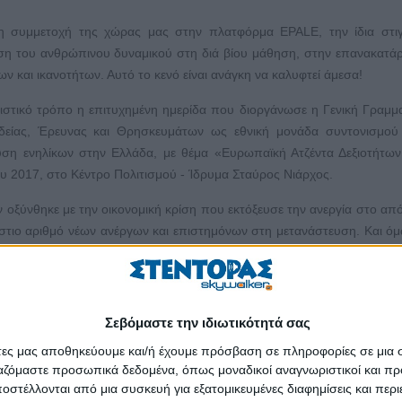
η συμμετοχή της χώρας μας στην πλατφόρμα EPALE, την ίδια στι
ση του ανθρώπινου δυναμικού στη διά βίου μάθηση, στην επανακατάρ
και ικανοτήτων. Αυτό το κενό είναι ανάγκη να καλυφτεί άμεσα!
ιστικό τρόπο η επιτυχημένη ημερίδα που διοργάνωσε η Γενική Γραμμα
δείας, Έρευνας και Θρησκευμάτων ως εθνική μονάδα συντονισμού 
υση ενηλίκων στην Ελλάδα, με θέμα «Ευρωπαϊκή Ατζέντα Δεξιοτήτων
 2017, στο Κέντρο Πολιτισμού - Ίδρυμα Σταύρος Νιάρχος.
οξύνθηκε με την οικονομική κρίση που εκτόξευσε την ανεργία στο από
ράστιο αριθμό νέων ανέργων και επιστημόνων στη μετανάστευση. Και ό
ποδομές και προγράμματα. H ζυγαριά για την ευθύνη της εύρεσης εργα
 προς την πλευρά του ατόμου, αντί προς αυτήν του οργανισμού ή του 
 βίου μάθηση από μόνες τους μπορούν να επιλύσουν προβλήματα ανερ
Σεβόμαστε την ιδιωτικότητά σας
 να πούμε ότι ένα σημαντικό μέρος του ανθρώπινου δυναμικού μπ
άτες μας αποθηκεύουμε και/ή έχουμε πρόσβαση σε πληροφορίες σε μια
ξία, ικανή να αντισταθεί στην κατάρρευση της ανταγωνιστικότη
ργαζόμαστε προσωπικά δεδομένα, όπως μοναδικοί αναγνωριστικοί και 
ι η απασχόληση αποκτά νέα μορφή εργασιακής ασφάλειας και ανταγ
στέλλονται από μια συσκευή για εξατομικευμένες διαφημίσεις και περ