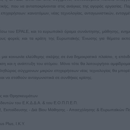
πικής, που να ανταποκρίνονται στις ανάγκες της αγοράς εργασίας. Π
επιχειρήσεων: καινοτόμων, νέας τεχνολογίας, ανταγωνιστικών, ενταγμ
 μέσω του EPALE, και το ευρωπαϊκό όραμα συνάντησης, μάθησης, ενη
τους φορείς και τα κράτη της Ευρωπαϊκής Ένωσης για θέματα εκπ
ι μια κοινωνία ελεύθερης σκέψης σε ένα δημοκρατικό πλαίσιο, η επέν
ση και η ανάπτυξη του ατόμου. Μόνο τότε θα λειτουργήσει αμφίδρομα
πληθώρας σύγχρονων μικρών επιχειρήσεων νέας τεχνολογίας θα μπορ
 και να σταθούν ανταγωνιστικά σε συνθήκες κρίσης.
ας και Θρησκευμάτων
δευτών του Ε.Κ.Δ.Δ.Α. & του Ε.Ο.Π.Π.Ε.Π.
, Εκπαίδευσης - Διά Βίου Μάθησης - Απασχόλησης & Ευρωπαϊκών Πο
 Plus, Ι.Κ.Υ.