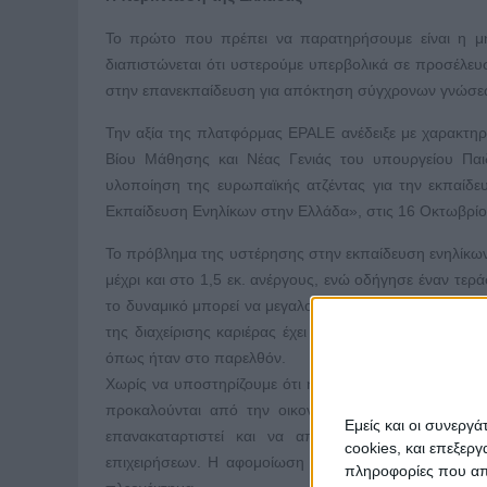
Το πρώτο που πρέπει να παρατηρήσουμε είναι η μ
διαπιστώνεται ότι υστερούμε υπερβολικά σε προσέλευ
στην επανεκπαίδευση για απόκτηση σύγχρονων γνώσεων 
Την αξία της πλατφόρμας EPALE ανέδειξε με χαρακτηρ
Βίου Μάθησης και Νέας Γενιάς του υπουργείου Παι
υλοποίηση της ευρωπαϊκής ατζέντας για την εκπαίδε
Εκπαίδευση Ενηλίκων στην Ελλάδα», στις 16 Οκτωβρίου
Το πρόβλημα της υστέρησης στην εκπαίδευση ενηλίκων 
μέχρι και στο 1,5 εκ. ανέργους, ενώ οδήγησε έναν τε
το δυναμικό μπορεί να μεγαλουργήσει με κατάλληλες υ
της διαχείρισης καριέρας έχει πλέον γείρει δραστικά
όπως ήταν στο παρελθόν.
Χωρίς να υποστηρίζουμε ότι η εκπαίδευση και η διά
προκαλούνται από την οικονομική κρίση, μπορούμε
Εμείς και οι συνεργ
επανακαταρτιστεί και να αποδώσει προστιθέμενη α
cookies, και επεξε
επιχειρήσεων. Η αφομοίωση στην αγορά εργασίας κα
πληροφορίες που απο