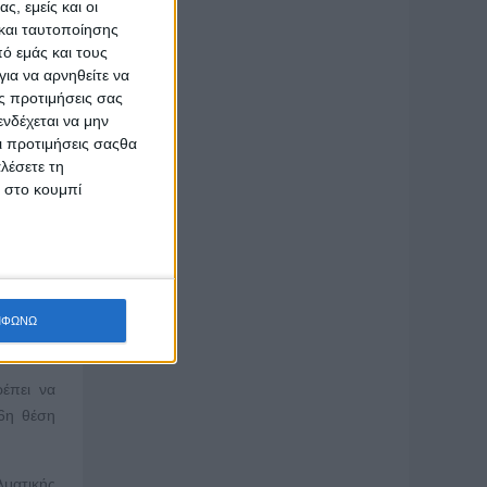
ς, εμείς και οι
βαση των
και ταυτοποίησης
ό εμάς και τους
ατος της
ια να αρνηθείτε να
αποτελεί
ς προτιμήσεις σας
νδέχεται να μην
Οι προτιμήσεις σαςθα
ής, αλλά
λέσετε τη
ίξεων το
κ στο κουμπί
νώ στην
η άρνηση
κλεισμός
δημόσιου
ΜΦΩΝΩ
μείς.
έπει να
26η θέση
ματικής