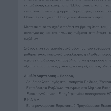
εκπαίδευσης και κατάρτισης (ΕΕΚ), τυπικής και μη τυ
έχει ανάγκη από προγράμματα δημιουργίας νέου τύπου 
Εθνικό Σχέδιο για την Παραγωγική Ανασυγκρότηση.
Μέσα σε αυτό το σχέδιο πρέπει να βρει τη θέση του,
συνεργασίας και επικοινωνίας ανάμεσα στα άτομα, 
ενηλίκων.
Στόχος είναι ένα εκπαιδευτικό σύστημα που ενθαρρύνε
μάθηση χωρίς κοινωνικό αποκλεισμό, η ελεύθερη έκφρα
σχέση εκπαίδευσης - απασχόλησης και η δημιουργία 
αξιοποιήσουν τις νέες γνώσεις, να παράξουν νέες αξίες
Αιμιλία Λυμπεράκη – Besson,
- Δημόσιος λειτουργός στο υπουργείο Παιδείας, Έρευν
- Εκπαιδεύτρια Ενηλίκων, ενταγμένη στο Μητρώο Εκπαι
- Εμπειρογνώμονας - Εισηγήτρια νέου management ΗR
Ε.Κ.Δ.Δ.Α.
- Εμπειρογνώμονας Ευρωπαϊκού Προγράμματος Erasmus