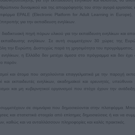
ανθρώπινου δυναμικού και της απορρόφησής του στην αγορά εργασίας 
φόρμα EPALE (Electronic Platform for Adult Learning in Europe),
πιτροπής για την εκπαίδευση ενηλίκων.
 διαδικτυακή πηγή πόρων υλικού για την εκπαίδευση ενηλίκων και αποτ
ς εκπαίδευσης ενηλίκων. Σε αυτή συμμετέχουν 30 χώρες της Ευρ
 όλη την Ευρώπη. Δυστυχώς παρά τη χρησιμότητα του προγράμματος, 
ενηλίκων, η Ελλάδα δεν μετέχει άμεσα στο πρόγραμμα και δεν έχει 
το παρόν.
σμοί και άτομα που ασχολούνται επαγγελματικά με την παροχή εκπ
οί και εκπαιδευτές ενηλίκων, ακαδημαϊκοί και ερευνητές, υπεύθυνοι
δεσμοι και μη κυβερνητικοί οργανισμοί που στόχο έχουν την ανάδειξη
α συμμετέχουν σε σεμινάρια που δημοσιεύονται στην πλατφόρμα. Μπ
εις και στατιστικά στοιχεία από επίσημες δημοσιεύσεις ή και να συμ
ν, καθώς και να ανταλλάσσουν πληροφορίες και καλές πρακτικές.