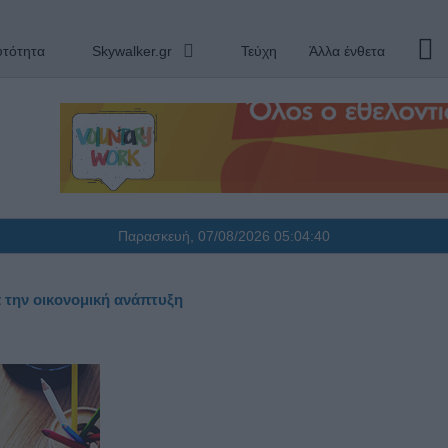
υτότητα
Skywalker.gr
Τεύχη
Άλλα ένθετα
Παρασκευή, 07/08/2026
05:04:41
 την οικονομική ανάπτυξη