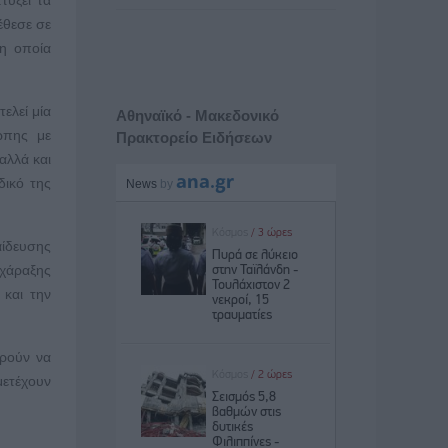
έθεσε σε
 η οποία
ελεί μία
Αθηναϊκό - Μακεδονικό
ώπης με
Πρακτορείο Ειδήσεων
αλλά και
δικό της
αίδευσης
 χάραξης
 και την
ορούν να
μετέχουν