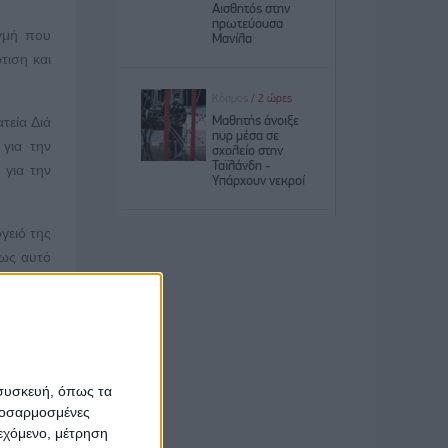
γμή που
τιση και
τεία Διά
για την
 για την
γειό της
μως αυτό
σίας και
κράτους,
γίας που
ορεί να
 συσκευή, όπως τα
τας των
προσαρμοσμένες
ωνιστικό
ιεχόμενο, μέτρηση