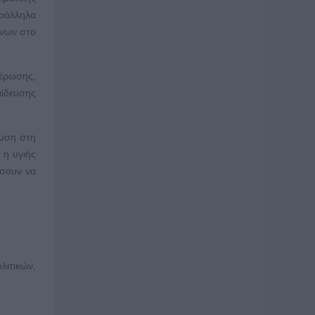
αράλληλα
ένων στο
μέρωσης,
αίδευσης
δυση στη
 η υγιής
έσουν να
λιτικών,