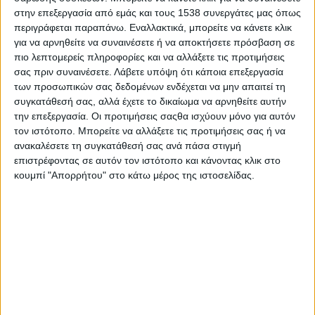
συμπεράσματα περιλαμβάνονται ακόμη τα εξής:
στην επεξεργασία από εμάς και τους 1538 συνεργάτες μας όπως
περιγράφεται παραπάνω. Εναλλακτικά, μπορείτε να κάνετε κλικ
-Η μεγάλη πλειονότητα των επιχειρήσεων (70%) δηλώνει ότι θα
για να αρνηθείτε να συναινέσετε ή να αποκτήσετε πρόσβαση σε
διατηρήσει σταθερό το προσωπικό της, με λιγότερο από το
πιο λεπτομερείς πληροφορίες και να αλλάξετε τις προτιμήσεις
σας πριν συναινέσετε.
Λάβετε υπόψη ότι κάποια επεξεργασία
10% να δηλώνει ότι θα προχωρήσει σε μείωση.
των προσωπικών σας δεδομένων ενδέχεται να μην απαιτεί τη
-Η ψηφιοποίηση του κράτους αποτελεί μια ιστορία επιτυχίας
συγκατάθεσή σας, αλλά έχετε το δικαίωμα να αρνηθείτε αυτήν
την επεξεργασία. Οι προτιμήσεις σαςθα ισχύουν μόνο για αυτόν
των μεταρρυθμιστικών παρεμβάσεων κατά το τελευταίο έτος.
τον ιστότοπο. Μπορείτε να αλλάξετε τις προτιμήσεις σας ή να
Οι δημόσιες υπηρεσίες με ψηφιακή ταυτότητα (ΚΕΠ, ψηφιακή
ανακαλέσετε τη συγκατάθεσή σας ανά πάσα στιγμή
πύλη gov.gr και businessportal.gr) έχουν κερδίσει την
επιστρέφοντας σε αυτόν τον ιστότοπο και κάνοντας κλικ στο
εμπιστοσύνη των επιχειρήσεων. Συγκεκριμένα, την πρώτη
κουμπί "Απορρήτου" στο κάτω μέρος της ιστοσελίδας.
θέση καταλαμβάνουν και το 2020 τα ΚΕΠ, παρά την
υποχώρηση στο βαθμό ικανοποίησης κατά 15 π.μ. περίπου σε
σχέση με το 2019(μία πιθανή εξήγηση είναι η «υποκατάσταση»
αρκετών υπηρεσιών του από τη νέα ψηφιακή πύλη της
δημόσιας διοίκησης (gov.gr), ενώ και οι δυσκολίες της δια
ζώσης εξυπηρέτησης λόγω των συνθηκών της πανδημίας του
κορωνοϊού ενδέχεται να έχουν παίξει ρόλο). Ακολουθούν στη
δεύτερη θέση η ψηφιακή πύλη gov.gr με το 48,3% των