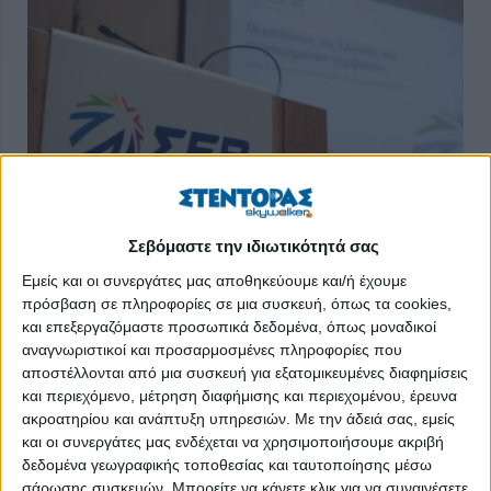
Σεβόμαστε την ιδιωτικότητά σας
Εμείς και οι συνεργάτες μας αποθηκεύουμε και/ή έχουμε
πρόσβαση σε πληροφορίες σε μια συσκευή, όπως τα cookies,
Το 60 % των επιχειρήσεων θεωρεί πιο σοβαρές τις επιπτώσεις
και επεξεργαζόμαστε προσωπικά δεδομένα, όπως μοναδικοί
της πανδημίας από εκείνες της περιόδου της οικονομικής
αναγνωριστικοί και προσαρμοσμένες πληροφορίες που
κρίσης. Ωστόσο, σχεδόν μία στις δύο (45,7%) των
αποστέλλονται από μια συσκευή για εξατομικευμένες διαφημίσεις
επιχειρήσεων προσδοκά πως οι επιπτώσεις θα έχουν σχετικά
και περιεχόμενο, μέτρηση διαφήμισης και περιεχομένου, έρευνα
σύντομη διάρκεια (ως το τέλος του 2021).
ακροατηρίου και ανάπτυξη υπηρεσιών.
Με την άδειά σας, εμείς
και οι συνεργάτες μας ενδέχεται να χρησιμοποιήσουμε ακριβή
Αυτά προκύπτουν από την (τέταρτη κατά σειρά) έρευνα της
δεδομένα γεωγραφικής τοποθεσίας και ταυτοποίησης μέσω
MRB για τον ΣΕΒ «Σφυγμός του Επιχειρείν» 2020. Στα βασικά
σάρωσης συσκευών. Μπορείτε να κάνετε κλικ για να συναινέσετε