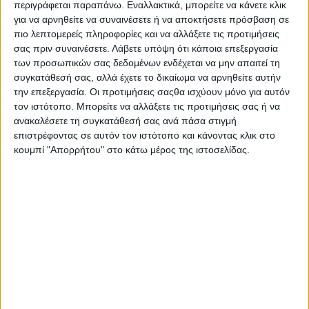
περιγράφεται παραπάνω. Εναλλακτικά, μπορείτε να κάνετε κλικ
Οι εργάτες δούλευαν σκληρά μέσα στην πυκνή ζούγκλα
για να αρνηθείτε να συναινέσετε ή να αποκτήσετε πρόσβαση σε
ανοίγοντας το μονοπάτι με τις κοφτερές ματσέτες και τα
πιο λεπτομερείς πληροφορίες και να αλλάξετε τις προτιμήσεις
σας πριν συναινέσετε.
Λάβετε υπόψη ότι κάποια επεξεργασία
τσεκούρια τους. Πολλές ώρες κάτω από τον καυτό ήλιο,
των προσωπικών σας δεδομένων ενδέχεται να μην απαιτεί τη
δουλεύοντας σαν ομάδα, στηρίζοντας ο ένας τον άλλο στα
συγκατάθεσή σας, αλλά έχετε το δικαίωμα να αρνηθείτε αυτήν
πλαίσια της κοινής τους προσπάθειας. Κάποια στιγμή, ένας
την επεξεργασία. Οι προτιμήσεις σαςθα ισχύουν μόνο για αυτόν
από αυτούς ανέβηκε σε ένα ψηλό δέντρο για να παρατηρήσει
τον ιστότοπο. Μπορείτε να αλλάξετε τις προτιμήσεις σας ή να
την πρόοδο της εργασίας. Αυτό που τους είπε τούς τάραξε:
ανακαλέσετε τη συγκατάθεσή σας ανά πάσα στιγμή
επιστρέφοντας σε αυτόν τον ιστότοπο και κάνοντας κλικ στο
«Λάθος ζούγκλα!».
κουμπί "Απορρήτου" στο κάτω μέρος της ιστοσελίδας.
Όλη η προσπάθεια και η σκληρή δουλειά πήγαν χαμένες γιατί
βρίσκονταν στη λάθος ζούγκλα. Κάτι αντίστοιχο συμβαίνει
συχνά και στον κόσμο της εργασίας. Πολλοί δουλεύουν σκληρά
δίνοντας τον καλύτερο εαυτό τους, συχνά αφήνοντας πίσω
άλλα κομμάτια της ζωής τους (οικογένεια, φίλους, χόμπι κ.ά.)
που δεν θα τα πάρουν ποτέ πίσω. Και κάποια στιγμή
διαπιστώνουν ότι αυτό που έχουν, αυτό που κοπίασαν να
αποκτήσουν, δεν είναι τελικά σημαντικό για τους ίδιους.
Διαπιστώνουν ξαφνικά ότι βρίσκονται στη «λάθος ζούγκλα».