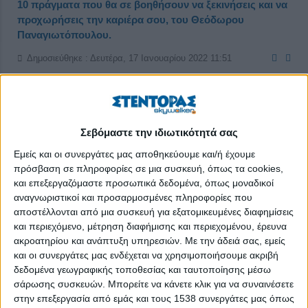
10 πράγματα που θα σε βοηθήσουν να ξεκινήσεις και να
προχωρήσεις την καριέρα σου, του Θεόδωρου
Παναγιωτόπουλου.
Δημοσιεύθηκε : Δευτέρα, 17 Ιανουαρίου 2022 11:51
Σεβόμαστε την ιδιωτικότητά σας
Εμείς και οι συνεργάτες μας αποθηκεύουμε και/ή έχουμε
πρόσβαση σε πληροφορίες σε μια συσκευή, όπως τα cookies,
και επεξεργαζόμαστε προσωπικά δεδομένα, όπως μοναδικοί
αναγνωριστικοί και προσαρμοσμένες πληροφορίες που
αποστέλλονται από μια συσκευή για εξατομικευμένες διαφημίσεις
και περιεχόμενο, μέτρηση διαφήμισης και περιεχομένου, έρευνα
ακροατηρίου και ανάπτυξη υπηρεσιών.
Με την άδειά σας, εμείς
και οι συνεργάτες μας ενδέχεται να χρησιμοποιήσουμε ακριβή
δεδομένα γεωγραφικής τοποθεσίας και ταυτοποίησης μέσω
σάρωσης συσκευών. Μπορείτε να κάνετε κλικ για να συναινέσετε
1 – Διάλεξε τη «σωστή ζούγκλα»
στην επεξεργασία από εμάς και τους 1538 συνεργάτες μας όπως