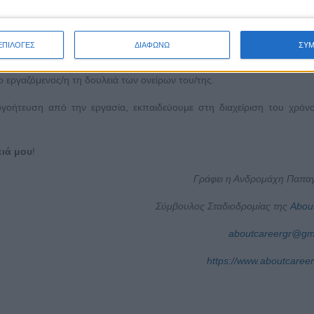
νεργατών μας ώστε να αντιδρούμε και να διεκδικούμε με τον σωστό τρ
ΕΠΙΛΟΓΕΣ
ΔΙΑΦΩΝΩ
ΣΥ
αίσθηση, θα βοηθήσει πολύ.
ο εργαζόμενος/η τη δουλειά των ονείρων του/της.
οήτευση από την εργασία, εκπαιδεύουμε στη διαχείριση του χρόν
ειά μου
!
Γράφει η Ανδρομάχη Παπα
Σύμβουλος Σταδιοδρομίας της
Abou
aboutcareergr@gm
https://www.aboutcareer