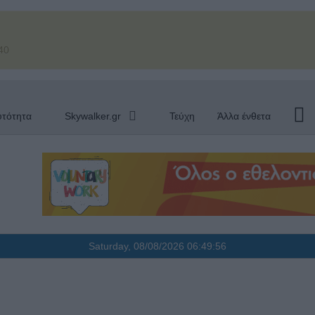
40
υτότητα
Skywalker.gr
Τεύχη
Άλλα ένθετα
Saturday, 08/08/2026
06:49:57