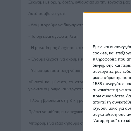
Ξεκινάμε με ορμή, όρεξη, ενθουσιασμό την εργασία μας 
Αυτό συμβαίνει γιατί:
- Δεν μπορούμε να διαχειριστούμε καλά τον χρόνο μας
- Το όχι είναι άγνωστη λέξη.
Εμείς και οι συνεργ
- Η μυωπία μας διαχέεται και στους γύρω μας και δεν 
cookies, και επεξε
πληροφορίες που απο
- Έχουμε ξεχάσει να ακούμε ενεργητικά, ακούμε μόνο τ
διαφήμισης και περι
- Υψώσαμε τόσα τείχη γύρω μας, που είναι αδύνατη κάθ
συνεργάτες μας ενδέ
μέσω σάρωσης συσκευ
Μ’ αυτά και μ’ αυτά, το στρες, το αίσθημα αδικίας, 
1538 συνεργάτες μας
γίνονται οι μόνιμοι συνεργάτες μας.
συναινέσετε ή να απ
πριν συναινέσετε.
Λά
Η λύση βρίσκεται στη δική μας θωράκιση με τρόπους π
απαιτεί τη συγκατάθ
ισχύουν μόνο για αυ
Πρέπει να μάθουμε τις τεχνικές διαχείρισης του χρόνου
συγκατάθεσή σας ανά
"Απορρήτου" στο κάτ
Μπορούμε να εξασκηθούμε στο να βάζουμε όρια και να λ