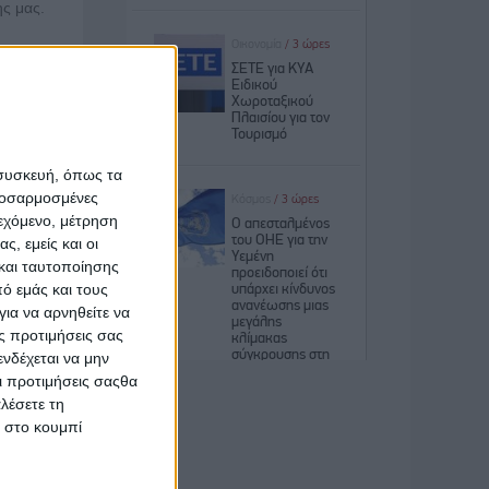
ης μας.
 συσκευή, όπως τα
προσαρμοσμένες
ιεχόμενο, μέτρηση
ς, εμείς και οι
και ταυτοποίησης
ό εμάς και τους
καθήλωση
ια να αρνηθείτε να
ς προτιμήσεις σας
νδέχεται να μην
Οι προτιμήσεις σαςθα
λέσετε τη
κ στο κουμπί