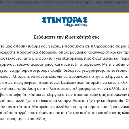
και δεν καταλαβαίνουμε πότε η εργασία των ονείρων μας έγινε ο εφιάλτ
Σεβόμαστε την ιδιωτικότητά σας
άτες μας αποθηκεύουμε και/ή έχουμε πρόσβαση σε πληροφορίες σε μια
διακρίνουμε τον ιστό των ανθρωπίνων σχέσεων και αναγκών
ργαζόμαστε προσωπικά δεδομένα, όπως μοναδικοί αναγνωριστικοί και 
στέλλονται από μια συσκευή για εξατομικευμένες διαφημίσεις και περ
α θέλω μας
εχομένου, έρευνα ακροατηρίου και ανάπτυξη υπηρεσιών.
Με την άδειά σα
ε είδους επικοινωνίας και διαπραγμάτευσης
χεται να χρησιμοποιήσουμε ακριβή δεδομένα γεωγραφικής τοποθεσίας 
ών. Μπορείτε να κάνετε κλικ για να συναινέσετε στην επεξεργασία απ
οι τεταμένες εργασιακές σχέσεις, η απουσία ανέλιξης, η οικονομική 
 όπως περιγράφεται παραπάνω. Εναλλακτικά, μπορείτε να κάνετε κλικ γ
οκτήσετε πρόσβαση σε πιο λεπτομερείς πληροφορίες και να αλλάξετε τι
βετε υπόψη ότι κάποια επεξεργασία των προσωπικών σας δεδομένων ε
ου θα μας εγγυώνται την εργασιακή μας ευημερία.
εσή σας, αλλά έχετε το δικαίωμα να αρνηθείτε αυτήν την επεξεργασία. 
τόν τον ιστότοπο. Μπορείτε να αλλάξετε τις προτιμήσεις σας ή να ανακα
 ώστε να κυλάει υπέρ μας.
 πάσα στιγμή επιστρέφοντας σε αυτόν τον ιστότοπο και κάνοντας κλι
ω μέρος της ιστοσελίδας.
έμε το μαγικό όχι.