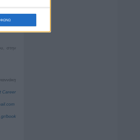
όπο κάθε
ΜΦΩΝΩ
ου, στην
γιαννάκη
t Career
ail.com
.gr/book