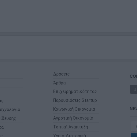
Δράσεις
CO
Άρθρα
Επιχειρηματικότητας
Παρουσιάσεις Startup
ις
NE
Κοινωνική Οικονομία
εχνολογία
Αγροτική Οικονομία
ίδευσης
Τοπική Ανάπτυξη
τα
ης
Υγεία-Διατροφή