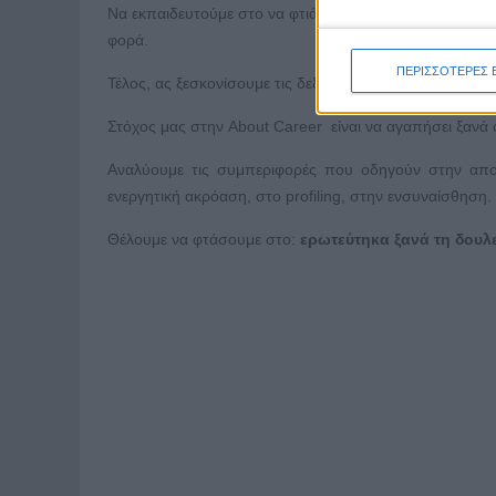
Να εκπαιδευτούμε στο να φτιάχνουμε το προφίλ των συ
φορά.
ΠΕΡΙΣΣΟΤΕΡΕΣ 
Τέλος, ας ξεσκονίσουμε τις δεξιότητές μας στην ενσυν
Στόχος μας στην About Career είναι να αγαπήσει ξανά 
Αναλύουμε τις συμπεριφορές που οδηγούν στην απογ
ενεργητική ακρόαση, στο profiling, στην ενσυναίσθηση.
Θέλουμε να φτάσουμε στο:
ερωτεύτηκα ξανά τη δουλ