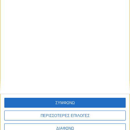
Δείτε την προκήρυξη της ΑΕΜΥ ΑΕ
εδώ
.
Μπορείτε να δείτε όλες τις ενεργές προκηρύξεις
εδώ
.
Share this post
Facebook Social Comments
Προηγούμενο
Επόμενο
ΣΥΜΦΩΝΩ
ΠΕΡΙΣΣΟΤΕΡΕΣ ΕΠΙΛΟΓΕΣ
ΔΙΑΦΩΝΩ