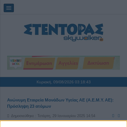
Κυριακή, 09/08/2026
03:18:43
Ανώνυμη Εταιρεία Μονάδων Υγείας ΑΕ (Α.Ε.Μ.Υ. ΑΕ):
Πρόσληψη 23 ατόμων
Δημοσιεύθηκε : Τετάρτη, 29 Ιανουαρίου 2025 14:54