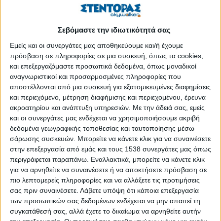
Σεβόμαστε την ιδιωτικότητά σας
Εμείς και οι συνεργάτες μας αποθηκεύουμε και/ή έχουμε
πρόσβαση σε πληροφορίες σε μια συσκευή, όπως τα cookies,
και επεξεργαζόμαστε προσωπικά δεδομένα, όπως μοναδικοί
αναγνωριστικοί και προσαρμοσμένες πληροφορίες που
αποστέλλονται από μια συσκευή για εξατομικευμένες διαφημίσεις
και περιεχόμενο, μέτρηση διαφήμισης και περιεχομένου, έρευνα
ακροατηρίου και ανάπτυξη υπηρεσιών.
Με την άδειά σας, εμείς
και οι συνεργάτες μας ενδέχεται να χρησιμοποιήσουμε ακριβή
δεδομένα γεωγραφικής τοποθεσίας και ταυτοποίησης μέσω
σάρωσης συσκευών. Μπορείτε να κάνετε κλικ για να συναινέσετε
Η Ανώνυμη Εταιρεία Μονάδων Υγείας ΑΕ (ΑΕΜΥ ΑΕ)
στην επεξεργασία από εμάς και τους 1538 συνεργάτες μας όπως
προσκαλεί εξωτερικούς συνεργάτες των παρακάτω
περιγράφεται παραπάνω. Εναλλακτικά, μπορείτε να κάνετε κλικ
ειδικοτήτων, κατόχους ΑΠΥ, ως ακολούθως:
για να αρνηθείτε να συναινέσετε ή να αποκτήσετε πρόσβαση σε
πιο λεπτομερείς πληροφορίες και να αλλάξετε τις προτιμήσεις
Ειδικότητες
σας πριν συναινέσετε.
Λάβετε υπόψη ότι κάποια επεξεργασία
των προσωπικών σας δεδομένων ενδέχεται να μην απαιτεί τη
3 άτομα / Γενικός Ιατρός
συγκατάθεσή σας, αλλά έχετε το δικαίωμα να αρνηθείτε αυτήν
1 άτομο / Παιδίατρος