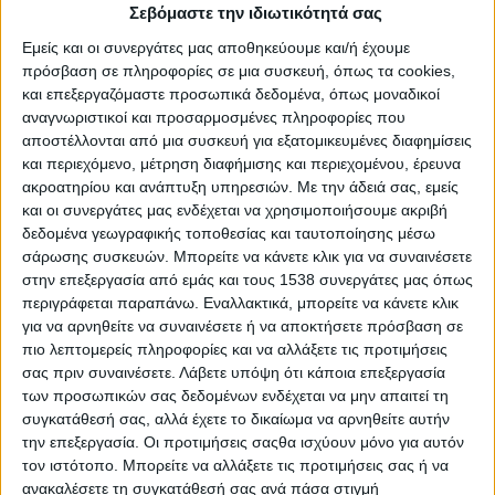
Σεβόμαστε την ιδιωτικότητά σας
Εμείς και οι συνεργάτες μας αποθηκεύουμε και/ή έχουμε
πρόσβαση σε πληροφορίες σε μια συσκευή, όπως τα cookies,
και επεξεργαζόμαστε προσωπικά δεδομένα, όπως μοναδικοί
αναγνωριστικοί και προσαρμοσμένες πληροφορίες που
αποστέλλονται από μια συσκευή για εξατομικευμένες διαφημίσεις
και περιεχόμενο, μέτρηση διαφήμισης και περιεχομένου, έρευνα
ακροατηρίου και ανάπτυξη υπηρεσιών.
Με την άδειά σας, εμείς
και οι συνεργάτες μας ενδέχεται να χρησιμοποιήσουμε ακριβή
δεδομένα γεωγραφικής τοποθεσίας και ταυτοποίησης μέσω
σάρωσης συσκευών. Μπορείτε να κάνετε κλικ για να συναινέσετε
στην επεξεργασία από εμάς και τους 1538 συνεργάτες μας όπως
περιγράφεται παραπάνω. Εναλλακτικά, μπορείτε να κάνετε κλικ
Το
Δημοτικό Λιμενικό Ταμείο Αίγινας
ανακοινώνει την
για να αρνηθείτε να συναινέσετε ή να αποκτήσετε πρόσβαση σε
πρόσληψη, με σύμβαση εργασίας ιδιωτικού δικαίου ορισμένου
πιο λεπτομερείς πληροφορίες και να αλλάξετε τις προτιμήσεις
χρόνου, συνολικά τεσσάρων (4) ατόμων για την παροχή
σας πριν συναινέσετε.
Λάβετε υπόψη ότι κάποια επεξεργασία
υπηρεσιών έναντι αντιτίμου στο ΝΠΔΔ «Δημοτικό Λιμενικό
των προσωπικών σας δεδομένων ενδέχεται να μην απαιτεί τη
Ταμείο Αίγινας», που εδρεύει στην Αίγινα της Περιφερειακής
συγκατάθεσή σας, αλλά έχετε το δικαίωμα να αρνηθείτε αυτήν
την επεξεργασία. Οι προτιμήσεις σαςθα ισχύουν μόνο για αυτόν
Ενότητας Νήσων.
τον ιστότοπο. Μπορείτε να αλλάξετε τις προτιμήσεις σας ή να
Ειδικότητα:
4 άτομα / ΥΕ Προσωπικού Καθαριότητας
ανακαλέσετε τη συγκατάθεσή σας ανά πάσα στιγμή