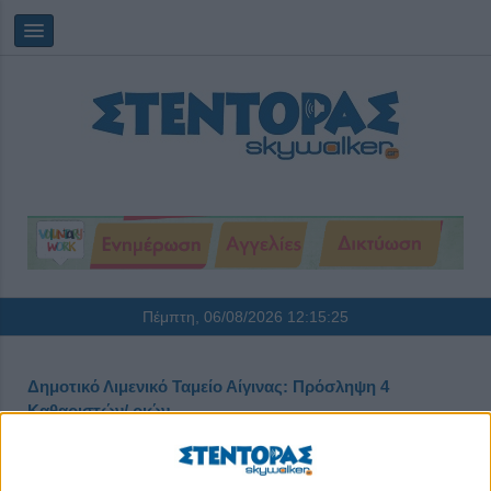
Πέμπτη, 06/08/2026
12:15:25
Δημοτικό Λιμενικό Ταμείο Αίγινας: Πρόσληψη 4
Καθαριστών/ ριών
Δημοσιεύθηκε : Τρίτη, 11 Φεβρουαρίου 2025 18:40