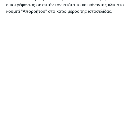
επιστρέφοντας σε αυτόν τον ιστότοπο και κάνοντας κλικ στο
Εξωτερικών Χώρων
κουμπί "Απορρήτου" στο κάτω μέρος της ιστοσελίδας.
Η προθεσμία υποβολής αιτήσεων είναι στις
17 Φεβρουαρίου
2025
.
Δείτε την προκήρυξη του Δημοτικού Λιμενικού Ταμείου
Αίγινας
εδώ
.
Μπορείτε να δείτε όλες τις προκηρύξεις που τρέχουν
εδώ
.
Share this post
Facebook Social Comments
Προηγούμενο
Επόμενο